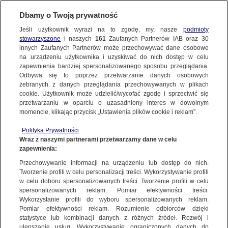
Dbamy o Twoją prywatność
Jeśli użytkownik wyrazi na to zgodę, my, nasze
podmioty
stowarzyszone
i naszych
161
Zaufanych Partnerów IAB oraz
30
NAJNOWSZE
innych Zaufanych Partnerów może przechowywać dane osobowe
na urządzeniu użytkownika i uzyskiwać do nich dostęp w celu
zapewnienia bardziej spersonalizowanego sposobu przeglądania.
Dzień dobry!
FAKTY
Odbywa się to poprzez przetwarzanie danych osobowych
Jedno konto do wszystkich usług
zebranych z danych przeglądania przechowywanych w plikach
cookie. Użytkownik może udzielić/wycofać zgodę i sprzeciwić się
przetwarzaniu w oparciu o uzasadniony interes w dowolnym
TVN24 GO
momencie, klikając przycisk „Ustawienia plików cookie i reklam”.
ZALOGUJ SIĘ
Polityka Prywatności
POLSKA
Wraz z naszymi partnerami przetwarzamy dane w celu
zapewnienia:
Zarejestruj się
Przechowywanie informacji na urządzeniu lub dostęp do nich.
ŚWIAT
Tworzenie profili w celu personalizacji treści. Wykorzystywanie profili
w celu doboru spersonalizowanych treści. Tworzenie profili w celu
spersonalizowanych reklam. Pomiar efektywności treści.
miasta:
Wykorzystanie profili do wyboru spersonalizowanych reklam.
WARSZAWA
Pomiar efektywności reklam. Rozumienie odbiorców dzięki
Spór o Pomnik Katyński
statystyce lub kombinacji danych z różnych źródeł. Rozwój i
ulepszanie usług. Wykorzystywanie ograniczonych danych do