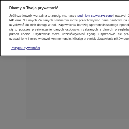
NAJNOWSZE
FAKTY
TVN24 GO
Dbamy o Twoją prywatność
Jeśli użytkownik wyrazi na to zgodę, my, nasze
podmioty stowarzyszone
i naszych
IAB oraz
30
innych Zaufanych Partnerów może przechowywać dane osobowe na ur
uzyskiwać do nich dostęp w celu zapewnienia bardziej spersonalizowanego sposo
się to poprzez przetwarzanie danych osobowych zebranych z danych przegląd
plikach cookie. Użytkownik może udzielić/wycofać zgodę i sprzeciwić się pr
uzasadniony interes w dowolnym momencie, klikając przycisk „Ustawienia plików cook
Polityka Prywatności