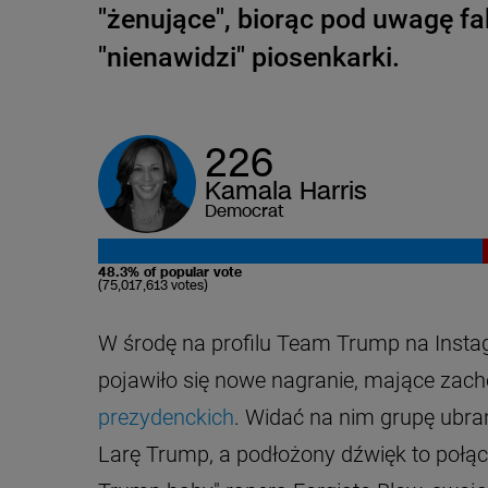
"żenujące", biorąc pod uwagę fak
"nienawidzi" piosenkarki.
226
Kamala Harris
Democrat
48.3% of popular vote
(75,017,613 votes)
W środę na profilu Team Trump na Inst
pojawiło się nowe nagranie, mające zach
prezydenckich
. Widać na nim grupę ubra
Larę Trump, a podłożony dźwięk to połąc