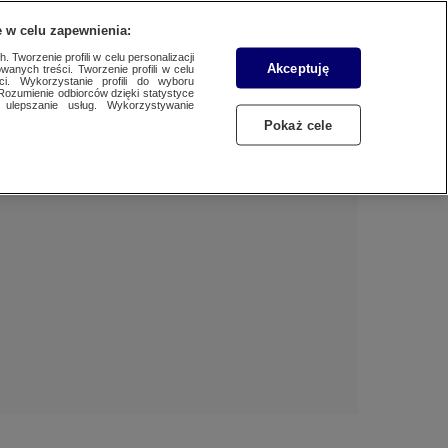
 w celu zapewnienia:
 Tworzenie profili w celu personalizacji
Akceptuję
wanych treści. Tworzenie profili w celu
BIZNES
Dzień dobry!
ci. Wykorzystanie profili do wyboru
Rozumienie odbiorców dzięki statystyce
Jedno konto do wszystkich usług
ulepszanie usług. Wykorzystywanie
WYBORY
Pokaż cele
ZALOGUJ SIĘ
SAMORZĄDOWE 2024
Zarejestruj się
SPORT
KONKRET24
KONTAKT24
TOTERAZ
OPINIE
ATAK ROSJI NA UKRAINĘ
SZKŁO KONTAKTOWE