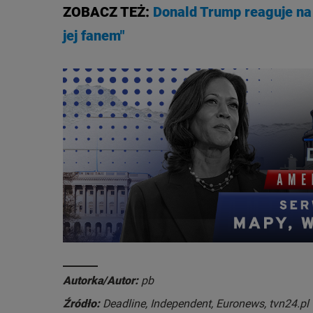
ZOBACZ TEŻ:
Donald Trump reaguje na 
jej fanem"
Autorka/Autor:
pb
Źródło:
Deadline, Independent, Euronews, tvn24.pl