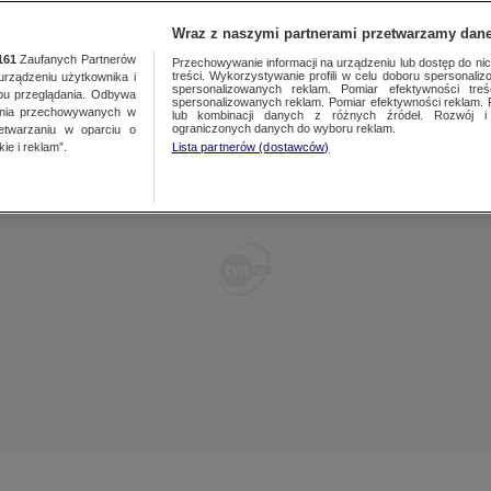
POLSKA
ŚWIAT
WARSZAWA
PREMIUM
METEO
Wraz z naszymi partnerami przetwarzamy dane
161
Zaufanych Partnerów
Przechowywanie informacji na urządzeniu lub dostęp do nich.
treści. Wykorzystywanie profili w celu doboru spersonalizo
ządzeniu użytkownika i
WARSZAWA
spersonalizowanych reklam. Pomiar efektywności treś
LUBLIN
bu przeglądania. Odbywa
spersonalizowanych reklam. Pomiar efektywności reklam. 
ania przechowywanych w
lub kombinacji danych z różnych źródeł. Rozwój i 
ŁÓDŹ
LUBUSKIE
ograniczonych danych do wyboru reklam.
zetwarzaniu w oparciu o
ie i reklam”.
Lista partnerów (dostawców)
KATOWICE
OLSZTYN
KRAKÓW
OPOLE
POZNAŃ
RZESZÓW
WROCŁAW
SZCZECIN
KIELCE
BIAŁYSTOK
KUJAWSKO-
POMORSKIE