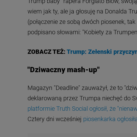
Trump baby" rapera Forgiato Blow, swoją
wiem jak ty, ale ja głosuję na Donalda T
(połączenie ze sobą dwóch piosenek, tak 
podpisano słowami: "Kobiety za Trumpem
ZOBACZ TEŻ:
Trump: Zełenski przyczyn
"Dziwaczny mash-up"
Magazyn "Deadline" zauważył, że to "dz
deklarowaną przez Trumpa niechęć do Sw
platformie Truth Social ogłosił, że "nienaw
Cztery dni wcześniej
piosenkarka ogłosił