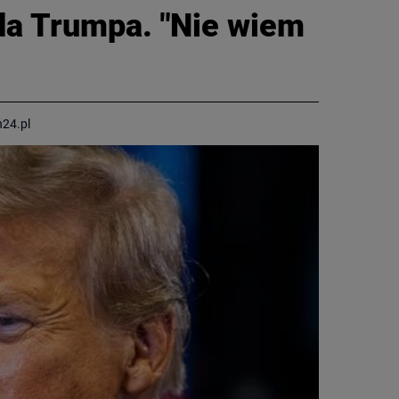
lda Trumpa. "Nie wiem
CIEKAWOSTKI
PROGRAMY
RAPORTY
n24.pl
TVN24 УКРАЇНСЬКОЮ
МОВОЮ