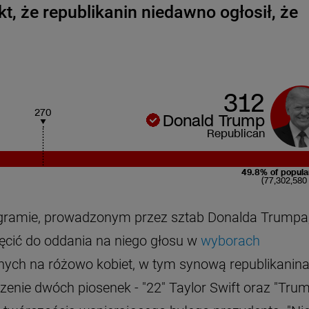
t, że republikanin niedawno ogłosił, że
312
270
Donald Trump
Republican
49.8% of popula
(77,302,580 
agramie, prowadzonym przez sztab Donalda Trumpa
ęcić do oddania na niego głosu w
wyborach
nych na różowo kobiet, w tym synową republikanin
zenie dwóch piosenek - "22" Taylor Swift oraz "Tru