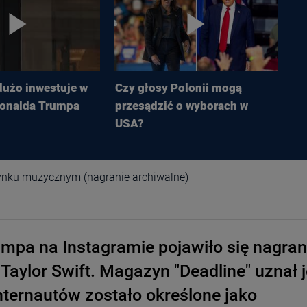
dużo inwestuje w
Czy głosy Polonii mogą
onalda Trumpa
przesądzić o wyborach w
USA?
 rynku muzycznym (nagranie archiwalne)
umpa na Instagramie pojawiło się nagran
Taylor Swift. Magazyn "Deadline" uznał j
nternautów zostało określone jako