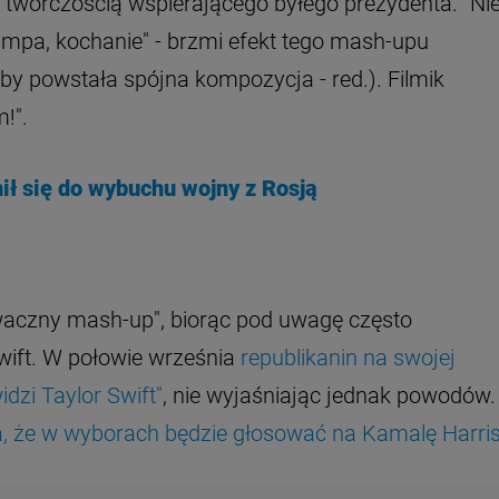
 twórczością wspierającego byłego prezydenta. "Ni
rumpa, kochanie" - brzmi efekt tego mash-upu
by powstała spójna kompozycja - red.). Filmik
!".
ił się do wybuchu wojny z Rosją
iwaczny mash-up", biorąc pod uwagę często
ift. W połowie września
republikanin na swojej
idzi Taylor Swift"
, nie wyjaśniając jednak powodów.
a, że w wyborach będzie głosować na Kamalę Harri