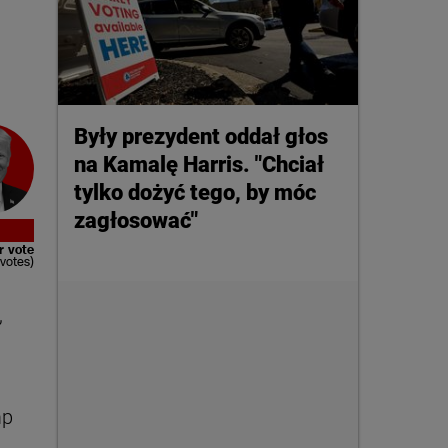
Były prezydent oddał głos
na Kamalę Harris. "Chciał
tylko dożyć tego, by móc
zagłosować"
r vote
votes)
,
a
mp