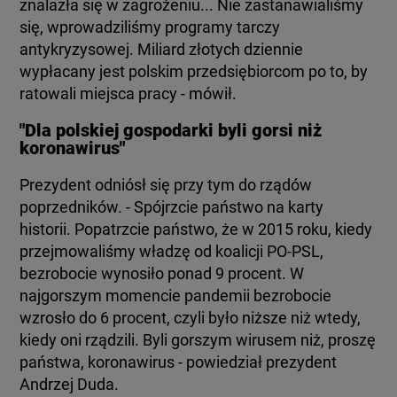
znalazła się w zagrożeniu... Nie zastanawialiśmy
się, wprowadziliśmy programy tarczy
antykryzysowej. Miliard złotych dziennie
wypłacany jest polskim przedsiębiorcom po to, by
ratowali miejsca pracy - mówił.
"Dla polskiej gospodarki byli gorsi niż
koronawirus"
Prezydent odniósł się przy tym do rządów
poprzedników. - Spójrzcie państwo na karty
historii. Popatrzcie państwo, że w 2015 roku, kiedy
przejmowaliśmy władzę od koalicji PO-PSL,
bezrobocie wynosiło ponad 9 procent. W
najgorszym momencie pandemii bezrobocie
wzrosło do 6 procent, czyli było niższe niż wtedy,
kiedy oni rządzili. Byli gorszym wirusem niż, proszę
państwa, koronawirus - powiedział prezydent
Andrzej Duda.