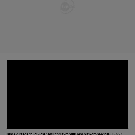
Duda o rządach PO-PSL: byli gorszym wirusem niż koronawirus
TVN24