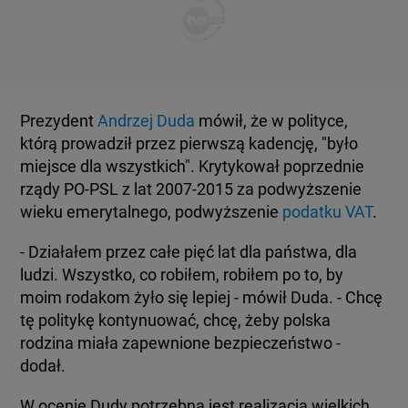
KUJAWSKO-POMORSKIE
TOTERAZ
LUBLIN
OPINIE
Prezydent
Andrzej Duda
mówił, że w polityce,
LUBUSKIE
ATAK ROSJI NA UKRAINĘ
którą prowadził przez pierwszą kadencję, "było
miejsce dla wszystkich". Krytykował poprzednie
OLSZTYN
rządy PO-PSL z lat 2007-2015 za podwyższenie
SZKŁO KONTAKTOWE
wieku emerytalnego, podwyższenie
podatku VAT
.
OPOLE
- Działałem przez całe pięć lat dla państwa, dla
CIEKAWOSTKI
ludzi. Wszystko, co robiłem, robiłem po to, by
moim rodakom żyło się lepiej - mówił Duda. - Chcę
RZESZÓW
PROGRAMY
tę politykę kontynuować, chcę, żeby polska
rodzina miała zapewnione bezpieczeństwo -
SZCZECIN
dodał.
RAPORTY
W ocenie Dudy potrzebna jest realizacja wielkich