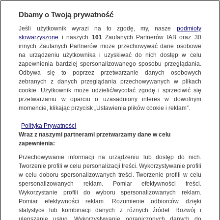
Dbamy o Twoją prywatność
Jeśli użytkownik wyrazi na to zgodę, my, nasze
podmioty
stowarzyszone
i naszych
161
Zaufanych Partnerów IAB oraz
30
NAJNOWSZE
innych Zaufanych Partnerów może przechowywać dane osobowe
na urządzeniu użytkownika i uzyskiwać do nich dostęp w celu
zapewnienia bardziej spersonalizowanego sposobu przeglądania.
Dzień dobry!
FAKTY
Odbywa się to poprzez przetwarzanie danych osobowych
Jedno konto do wszystkich usług
zebranych z danych przeglądania przechowywanych w plikach
cookie. Użytkownik może udzielić/wycofać zgodę i sprzeciwić się
przetwarzaniu w oparciu o uzasadniony interes w dowolnym
TVN24 GO
momencie, klikając przycisk „Ustawienia plików cookie i reklam”.
ZALOGUJ SIĘ
Polityka Prywatności
POLSKA
Wraz z naszymi partnerami przetwarzamy dane w celu
zapewnienia:
Zarejestruj się
Przechowywanie informacji na urządzeniu lub dostęp do nich.
Prezydent w Krakowie: działałem przez całe pięć lat dla ludzi
ŚWIAT
Tworzenie profili w celu personalizacji treści. Wykorzystywanie profili
TVN24
w celu doboru spersonalizowanych treści. Tworzenie profili w celu
spersonalizowanych reklam. Pomiar efektywności treści.
miasta:
Wykorzystanie profili do wyboru spersonalizowanych reklam.
WARSZAWA
Pomiar efektywności reklam. Rozumienie odbiorców dzięki
TVN24
|
WYBORY PREZYDENCKIE 2020
statystyce lub kombinacji danych z różnych źródeł. Rozwój i
ulepszanie usług. Wykorzystywanie ograniczonych danych do