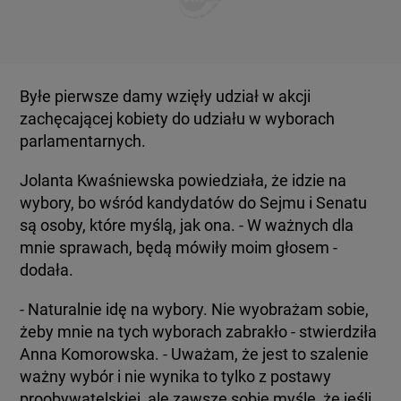
KUJAWSKO-POMORSKIE
TOTERAZ
LUBLIN
OPINIE
Byłe pierwsze damy wzięły udział w akcji
zachęcającej kobiety do udziału w wyborach
LUBUSKIE
ATAK ROSJI NA UKRAINĘ
parlamentarnych.
Jolanta Kwaśniewska powiedziała, że idzie na
OLSZTYN
SZKŁO KONTAKTOWE
wybory, bo wśród kandydatów do Sejmu i Senatu
są osoby, które myślą, jak ona. - W ważnych dla
OPOLE
mnie sprawach, będą mówiły moim głosem -
CIEKAWOSTKI
dodała.
RZESZÓW
PROGRAMY
- Naturalnie idę na wybory. Nie wyobrażam sobie,
żeby mnie na tych wyborach zabrakło - stwierdziła
SZCZECIN
Anna Komorowska. - Uważam, że jest to szalenie
RAPORTY
ważny wybór i nie wynika to tylko z postawy
proobywatelskiej, ale zawsze sobie myślę, że jeśli