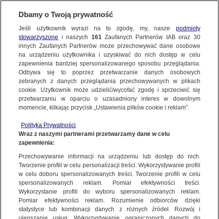
Dbamy o Twoją prywatność
Jeśli użytkownik wyrazi na to zgodę, my, nasze
podmioty
stowarzyszone
i naszych
161
Zaufanych Partnerów IAB oraz
30
NAJNOWSZE
innych Zaufanych Partnerów może przechowywać dane osobowe
na urządzeniu użytkownika i uzyskiwać do nich dostęp w celu
zapewnienia bardziej spersonalizowanego sposobu przeglądania.
Dzień dobry!
FAKTY
Odbywa się to poprzez przetwarzanie danych osobowych
Jedno konto do wszystkich usług
zebranych z danych przeglądania przechowywanych w plikach
cookie. Użytkownik może udzielić/wycofać zgodę i sprzeciwić się
przetwarzaniu w oparciu o uzasadniony interes w dowolnym
TVN24 GO
momencie, klikając przycisk „Ustawienia plików cookie i reklam”.
ZALOGUJ SIĘ
Polityka Prywatności
POLSKA
Wraz z naszymi partnerami przetwarzamy dane w celu
zapewnienia:
Zarejestruj się
Przechowywanie informacji na urządzeniu lub dostęp do nich.
Byłe pierwsze damy wzywają do wyborów
ŚWIAT
Tworzenie profili w celu personalizacji treści. Wykorzystywanie profili
TVN24
w celu doboru spersonalizowanych treści. Tworzenie profili w celu
spersonalizowanych reklam. Pomiar efektywności treści.
miasta:
Wykorzystanie profili do wyboru spersonalizowanych reklam.
WARSZAWA
Pomiar efektywności reklam. Rozumienie odbiorców dzięki
TVN24
|
WYBORY PARLAMENTARNE 2023
statystyce lub kombinacji danych z różnych źródeł. Rozwój i
ulepszanie usług. Wykorzystywanie ograniczonych danych do