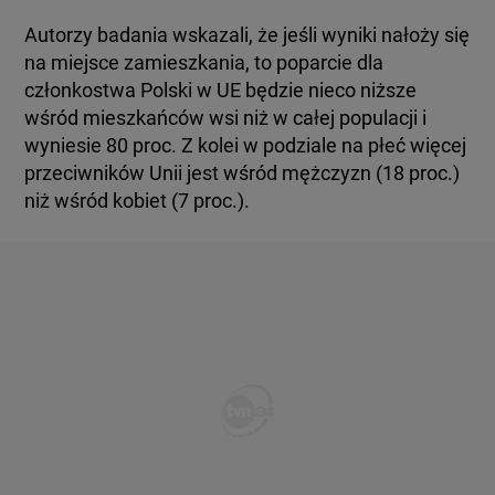
BIAŁYSTOK
TVN24 УКРАЇНСЬКОЮ МОВОЮ
Autorzy badania wskazali, że jeśli wyniki nałoży się
na miejsce zamieszkania, to poparcie dla
członkostwa Polski w UE będzie nieco niższe
WIĘCEJ
wśród mieszkańców wsi niż w całej populacji i
wyniesie 80 proc. Z kolei w podziale na płeć więcej
KANAŁY
przeciwników Unii jest wśród mężczyzn (18 proc.)
niż wśród kobiet (7 proc.).
REGULAMIN SERWISU
POLITYKA PRYWATNOŚCI
Copyright (C) 1997-2025 Korzystanie z materiałów redakcyjnych TVN S.A. / TVN Media Sp. z
o.o. wymaga wcześniejszej zgody TVN S.A./ TVN Media Sp. z o.o. oraz zawarcia stosownej
umowy licencyjnej. Na podstawie art. 25 ust. 1 pkt. 1 b) ustawy o prawie autorskim i prawach
pokrewnych TVN S.A. / TVN Media Sp. z o.o. wyraźnie zastrzega, że dalsze
rozpowszechnianie artykułów zamieszczonych w programach oraz na stronach
internetowych TVN S.A. / TVN Media Sp. z o.o. jest zabronione.