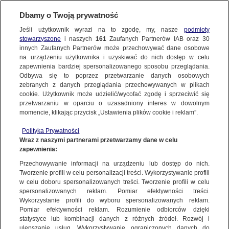
Dbamy o Twoją prywatność
Jeśli użytkownik wyrazi na to zgodę, my, nasze
podmioty
stowarzyszone
i naszych
161
Zaufanych Partnerów IAB oraz
30
NAJNOWSZE
innych Zaufanych Partnerów może przechowywać dane osobowe
na urządzeniu użytkownika i uzyskiwać do nich dostęp w celu
zapewnienia bardziej spersonalizowanego sposobu przeglądania.
Dzień dobry!
FAKTY
Odbywa się to poprzez przetwarzanie danych osobowych
Jedno konto do wszystkich usług
zebranych z danych przeglądania przechowywanych w plikach
cookie. Użytkownik może udzielić/wycofać zgodę i sprzeciwić się
przetwarzaniu w oparciu o uzasadniony interes w dowolnym
TVN24 GO
momencie, klikając przycisk „Ustawienia plików cookie i reklam”.
ZALOGUJ SIĘ
Polityka Prywatności
POLSKA
Wraz z naszymi partnerami przetwarzamy dane w celu
zapewnienia:
Zarejestruj się
Przechowywanie informacji na urządzeniu lub dostęp do nich.
Nie milkną apele o udział w wyborach do Parlamentu Europejskiego.
ŚWIAT
"Mamy walkę dwóch światów, dwóch kultur"
Tworzenie profili w celu personalizacji treści. Wykorzystywanie profili
Katarzyna Kolenda-Zaleska/Fakty TVN
w celu doboru spersonalizowanych treści. Tworzenie profili w celu
spersonalizowanych reklam. Pomiar efektywności treści.
miasta:
Wykorzystanie profili do wyboru spersonalizowanych reklam.
WARSZAWA
Pomiar efektywności reklam. Rozumienie odbiorców dzięki
TVN24
|
WYBORY DO EUROPARLAMENTU 2024
statystyce lub kombinacji danych z różnych źródeł. Rozwój i
ulepszanie usług. Wykorzystywanie ograniczonych danych do