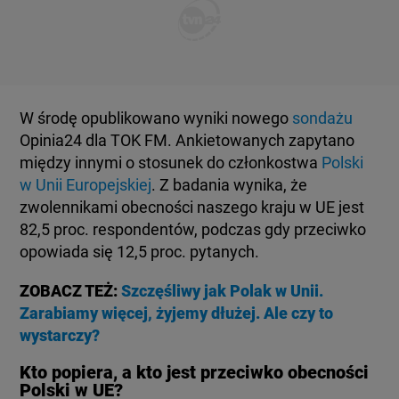
KUJAWSKO-POMORSKIE
TOTERAZ
LUBLIN
OPINIE
W środę opublikowano wyniki nowego
sondażu
LUBUSKIE
ATAK ROSJI NA UKRAINĘ
Opinia24 dla TOK FM. Ankietowanych zapytano
między innymi o stosunek do członkostwa
Polski
OLSZTYN
w Unii Europejskiej
. Z badania wynika, że
SZKŁO KONTAKTOWE
zwolennikami obecności naszego kraju w UE jest
82,5 proc. respondentów, podczas gdy przeciwko
OPOLE
CIEKAWOSTKI
opowiada się 12,5 proc. pytanych.
ZOBACZ TEŻ:
Szczęśliwy jak Polak w Unii.
RZESZÓW
PROGRAMY
Zarabiamy więcej, żyjemy dłużej. Ale czy to
wystarczy?
SZCZECIN
RAPORTY
Kto popiera, a kto jest przeciwko obecności
Polski w UE?