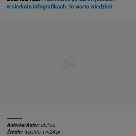
w siedmiu infografikach. To warto wiedzieć
Autorka/Autor:
pb//az
Źródło:
tvp.info, tvn24.pl