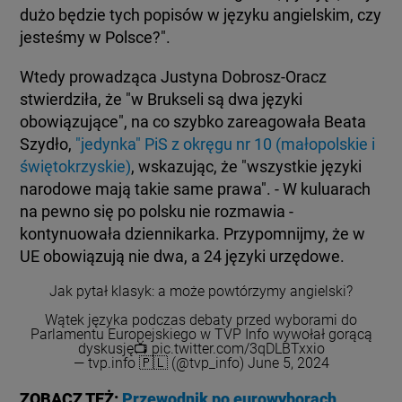
dużo będzie tych popisów w języku angielskim, czy
jesteśmy w Polsce?".
Wtedy prowadząca Justyna Dobrosz-Oracz
stwierdziła, że "w Brukseli są dwa języki
obowiązujące", na co szybko zareagowała Beata
Szydło,
"jedynka" PiS z okręgu nr 10 (małopolskie i
świętokrzyskie)
, wskazując, że "wszystkie języki
narodowe mają takie same prawa". - W kuluarach
na pewno się po polsku nie rozmawia -
kontynuowała dziennikarka. Przypomnijmy, że w
UE obowiązują nie dwa, a 24 języki urzędowe.
Jak pytał klasyk: a może powtórzymy angielski?
Wątek języka podczas debaty przed wyborami do
Parlamentu Europejskiego w TVP Info wywołał gorącą
dyskusję📺
pic.twitter.com/3qDLBTxxio
— tvp.info 🇵🇱 (@tvp_info)
June 5, 2024
ZOBACZ TEŻ:
Przewodnik po eurowyborach