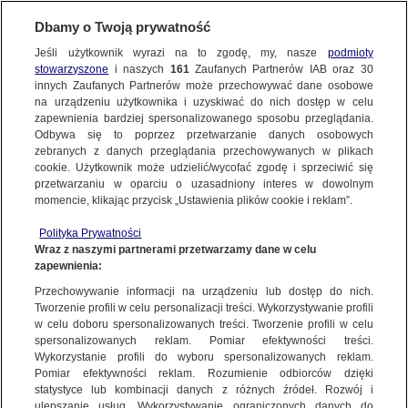
Dbamy o Twoją prywatność
Jeśli użytkownik wyrazi na to zgodę, my, nasze
podmioty
stowarzyszone
i naszych
161
Zaufanych Partnerów IAB oraz
30
NAJNOWSZE
innych Zaufanych Partnerów może przechowywać dane osobowe
na urządzeniu użytkownika i uzyskiwać do nich dostęp w celu
zapewnienia bardziej spersonalizowanego sposobu przeglądania.
Dzień dobry!
FAKTY
Odbywa się to poprzez przetwarzanie danych osobowych
Jedno konto do wszystkich usług
zebranych z danych przeglądania przechowywanych w plikach
cookie. Użytkownik może udzielić/wycofać zgodę i sprzeciwić się
przetwarzaniu w oparciu o uzasadniony interes w dowolnym
TVN24 GO
momencie, klikając przycisk „Ustawienia plików cookie i reklam”.
ZALOGUJ SIĘ
Polityka Prywatności
POLSKA
Wraz z naszymi partnerami przetwarzamy dane w celu
zapewnienia:
Zarejestruj się
Przechowywanie informacji na urządzeniu lub dostęp do nich.
Wybory oczami młodych
ŚWIAT
Tworzenie profili w celu personalizacji treści. Wykorzystywanie profili
TVN24
w celu doboru spersonalizowanych treści. Tworzenie profili w celu
spersonalizowanych reklam. Pomiar efektywności treści.
miasta:
Wykorzystanie profili do wyboru spersonalizowanych reklam.
WARSZAWA
Pomiar efektywności reklam. Rozumienie odbiorców dzięki
TVN24
|
WYBORY DO EUROPARLAMENTU 2024
statystyce lub kombinacji danych z różnych źródeł. Rozwój i
ulepszanie usług. Wykorzystywanie ograniczonych danych do