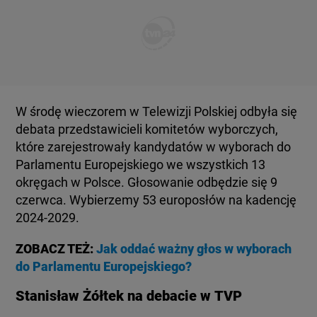
KUJAWSKO-POMORSKIE
TOTERAZ
LUBLIN
OPINIE
LUBUSKIE
ATAK ROSJI NA UKRAINĘ
W środę wieczorem w Telewizji Polskiej odbyła się
debata przedstawicieli komitetów wyborczych,
OLSZTYN
które zarejestrowały kandydatów w wyborach do
SZKŁO KONTAKTOWE
Parlamentu Europejskiego we wszystkich 13
okręgach w Polsce. Głosowanie odbędzie się 9
OPOLE
CIEKAWOSTKI
czerwca. Wybierzemy 53 europosłów na kadencję
2024-2029.
RZESZÓW
PROGRAMY
ZOBACZ TEŻ:
Jak oddać ważny głos w wyborach
do Parlamentu Europejskiego?
SZCZECIN
RAPORTY
Stanisław Żółtek na debacie w TVP