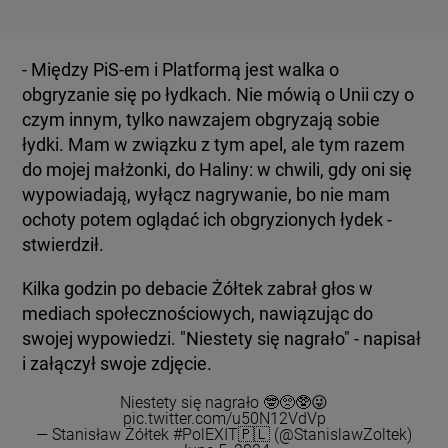
- Między PiS-em i Platformą jest walka o
obgryzanie się po łydkach. Nie mówią o Unii czy o
czym innym, tylko nawzajem obgryzają sobie
łydki. Mam w związku z tym apel, ale tym razem
do mojej małżonki, do Haliny: w chwili, gdy oni się
wypowiadają, wyłącz nagrywanie, bo nie mam
ochoty potem oglądać ich obgryzionych łydek -
stwierdził.
Kilka godzin po debacie Żółtek zabrał głos w
mediach społecznościowych, nawiązując do
swojej wypowiedzi. "Niestety się nagrało" - napisał
i załączył swoje zdjęcie.
Niestety się nagrało 🤓🥺🥸😜
pic.twitter.com/u50N12VdVp
— Stanisław Żółtek #PolEXIT🇵🇱 (@StanislawZoltek)