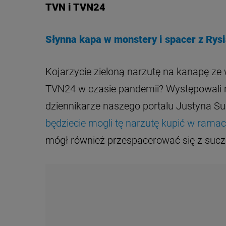
TVN i TVN24
Słynna kapa w monstery i spacer z Rys
Kojarzycie zieloną narzutę na kanapę ze
TVN24 w czasie pandemii? Występowali n
dziennikarze naszego portalu Justyna S
będziecie mogli tę narzutę kupić w rama
mógł również przespacerować się z suczką