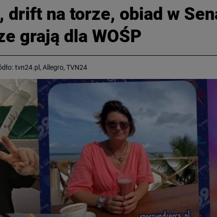
drift na torze, obiad w Sen
ze grają dla WOŚP
ódło:
tvn24.pl, Allegro, TVN24