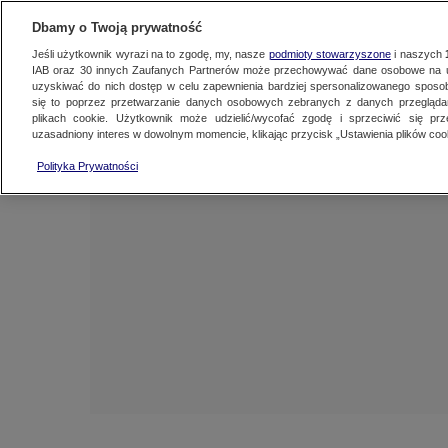
NAJNOWSZE
FAKTY
TVN24 GO
Dbamy o Twoją prywatność
Jeśli użytkownik wyrazi na to zgodę, my, nasze
podmioty stowarzyszone
i naszych
IAB oraz
30
innych Zaufanych Partnerów może przechowywać dane osobowe na ur
uzyskiwać do nich dostęp w celu zapewnienia bardziej spersonalizowanego sposo
się to poprzez przetwarzanie danych osobowych zebranych z danych przegląd
plikach cookie. Użytkownik może udzielić/wycofać zgodę i sprzeciwić się pr
uzasadniony interes w dowolnym momencie, klikając przycisk „Ustawienia plików cook
Polityka Prywatności