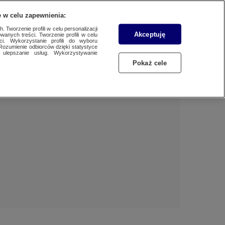
 w celu zapewnienia:
 Tworzenie profili w celu personalizacji
Akceptuję
wanych treści. Tworzenie profili w celu
BIZNES
Dzień dobry!
ci. Wykorzystanie profili do wyboru
Rozumienie odbiorców dzięki statystyce
Jedno konto do wszystkich usług
ulepszanie usług. Wykorzystywanie
WYBORY
Pokaż cele
ZALOGUJ SIĘ
SAMORZĄDOWE 2024
Zarejestruj się
SPORT
KONKRET24
KONTAKT24
TOTERAZ
OPINIE
ATAK ROSJI NA UKRAINĘ
SZKŁO KONTAKTOWE