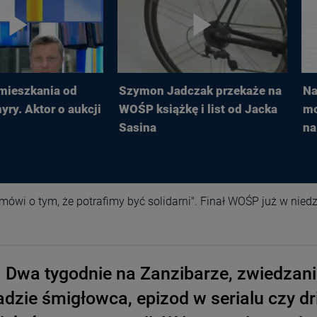
 mieszkania od
Szymon Jadczak przekaże na
Na
yry. Aktor o aukcji
WOŚP książkę i list od Jacka
mo
Sasina
na
i mówi o tym, że potrafimy być solidarni". Finał WOŚP już w niedz
e. Dwa tygodnie na Zanzibarze, zwiedzan
dzie śmigłowca, epizod w serialu czy dri