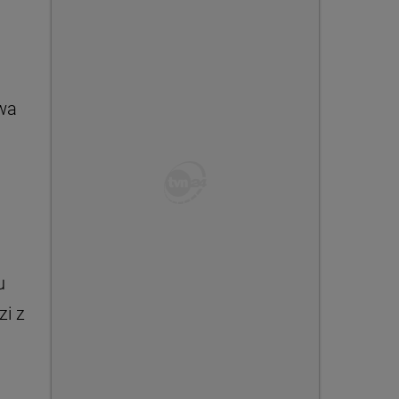
rwa
u
zi z