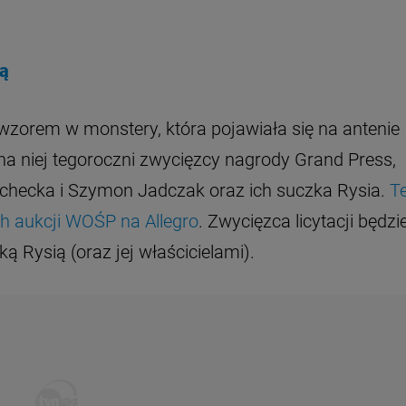
ią
 wzorem w monstery, która pojawiała się na antenie
a niej tegoroczni zwycięzcy nagrody Grand Press,
uchecka i Szymon Jadczak oraz ich suczka Rysia.
T
ch aukcji WOŚP na Allegro
. Zwycięzca licytacji będzi
 Rysią (oraz jej właścicielami).