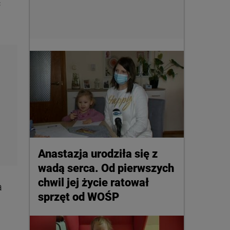
ć
Anastazja urodziła się z
wadą serca. Od pierwszych
chwil jej życie ratował
a
sprzęt od WOŚP