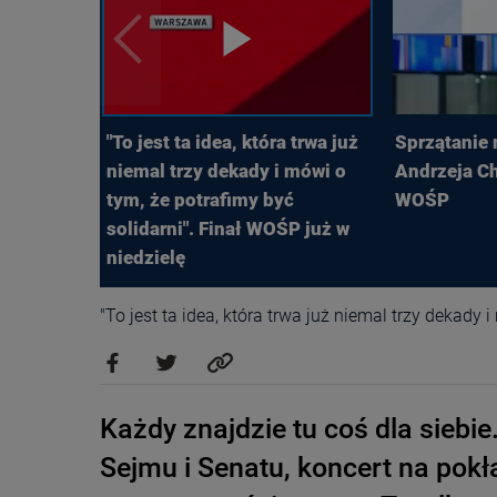
"To jest ta idea, która trwa już
Sprzątanie
niemal trzy dekady i mówi o
Andrzeja Ch
tym, że potrafimy być
WOŚP
solidarni". Finał WOŚP już w
niedzielę
"To jest ta idea, która trwa już niemal trzy dekady 
Każdy znajdzie tu coś dla siebi
Sejmu i Senatu, koncert na pokła