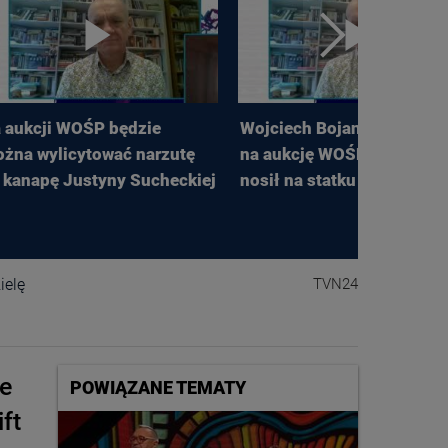
 aukcji WOŚP będzie
Wojciech Bojanowski wyst
żna wylicytować narzutę
na aukcję WOŚP kurtkę, kt
 kanapę Justyny Sucheckiej
nosił na statku Sea-Watch
ielę
TVN24
ie
POWIĄZANE TEMATY
ft