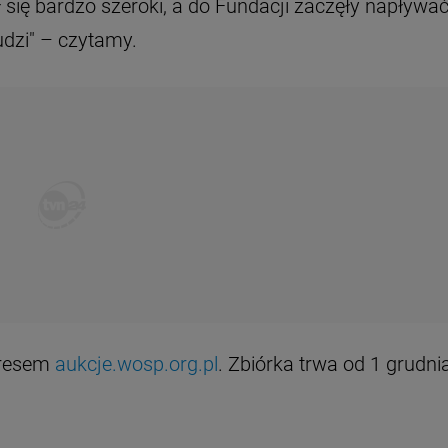
się bardzo szeroki, a do Fundacji zaczęły napływa
dzi" – czytamy.
dresem
aukcje.wosp.org.pl
. Zbiórka trwa od 1 grudni