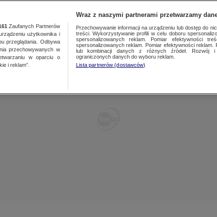
POLSKA
ŚWIAT
WARSZAWA
PREMIUM
METEO
Wraz z naszymi partnerami przetwarzamy dane
161
Zaufanych Partnerów
Przechowywanie informacji na urządzeniu lub dostęp do nich.
treści. Wykorzystywanie profili w celu doboru spersonalizo
ządzeniu użytkownika i
WARSZAWA
spersonalizowanych reklam. Pomiar efektywności treś
LUBLIN
bu przeglądania. Odbywa
spersonalizowanych reklam. Pomiar efektywności reklam. 
ania przechowywanych w
lub kombinacji danych z różnych źródeł. Rozwój i 
ŁÓDŹ
LUBUSKIE
ograniczonych danych do wyboru reklam.
zetwarzaniu w oparciu o
ie i reklam”.
Lista partnerów (dostawców)
KATOWICE
OLSZTYN
KRAKÓW
OPOLE
POZNAŃ
RZESZÓW
WROCŁAW
SZCZECIN
KIELCE
BIAŁYSTOK
KUJAWSKO-
POMORSKIE