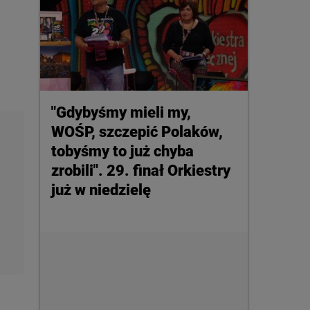
"Gdybyśmy mieli my,
WOŚP, szczepić Polaków,
tobyśmy to już chyba
zrobili". 29. finał Orkiestry
już w niedzielę