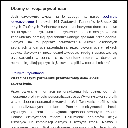
Dbamy o Twoją prywatność
WARSZAWA
Jeśli użytkownik wyrazi na to zgodę, my, nasze
podmioty
stowarzyszone
i naszych
161
Zaufanych Partnerów IAB oraz
30
ULICE
innych Zaufanych Partnerów może przechowywać dane osobowe
na urządzeniu użytkownika i uzyskiwać do nich dostęp w celu
Tramwaj śmiertelnie potrącił kobietę
zapewnienia bardziej spersonalizowanego sposobu przeglądania.
Odbywa się to poprzez przetwarzanie danych osobowych
20.12.2020, 09:14
zebranych z danych przeglądania przechowywanych w plikach
cookie. Użytkownik może udzielić/wycofać zgodę i sprzeciwić się
przetwarzaniu w oparciu o uzasadniony interes w dowolnym
Udostępnij
momencie, klikając przycisk „Ustawienia plików cookie i reklam”.
Polityka Prywatności
Wraz z naszymi partnerami przetwarzamy dane w celu
zapewnienia:
Przechowywanie informacji na urządzeniu lub dostęp do nich.
Tworzenie profili w celu personalizacji treści. Wykorzystywanie profili
w celu doboru spersonalizowanych treści. Tworzenie profili w celu
spersonalizowanych reklam. Pomiar efektywności treści.
Wykorzystanie profili do wyboru spersonalizowanych reklam.
Pomiar efektywności reklam. Rozumienie odbiorców dzięki
statystyce lub kombinacji danych z różnych źródeł. Rozwój i
ulepszanie usług. Wykorzystywanie ograniczonych danych do