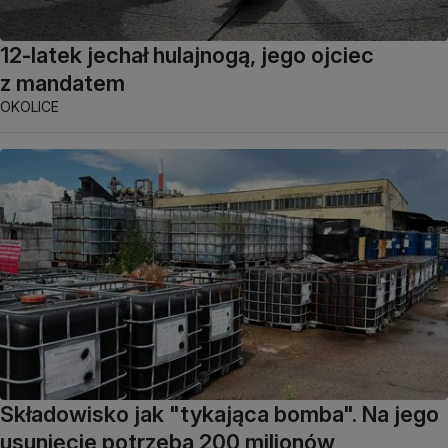
12-latek jechał hulajnogą, jego ojciec
z mandatem
OKOLICE
Składowisko jak "tykająca bomba". Na jego
usunięcie potrzeba 200 milionów