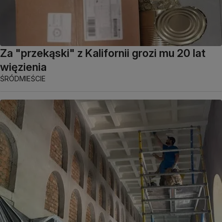
Za "przekąski" z Kalifornii grozi mu 20 lat
więzienia
ŚRÓDMIEŚCIE