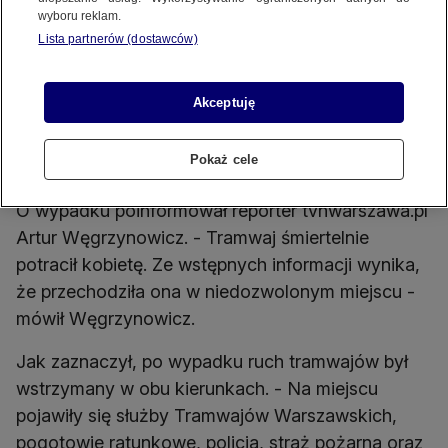
wyboru reklam.
Lista partnerów (dostawców)
Tramwaj potrącił kobietę przed rondem Daszyńskiego
Źródło wideo: Artur Węgrzynowicz / tvnwarszawa.pl
Źródło zdj. gł.: Artu
Akceptuję
W sobotę wieczorem doszło do śmiertelnego
potrącenia pieszej przez tramwaj. Jak
Pokaż cele
przekazała straż pożarna, kobieta zmarła.
O wypadku poinformował reporter tvnwarszawa.pl
Artur Węgrzynowicz. - Tramwaj śmiertelnie
potracił kobietę. Ze wstępnych informacji wynika,
że przechodziła ona w niedozwolonym miejscu -
mówił Węgrzynowicz.
Jak zaznaczył, po wypadku ruch tramwajów był
wstrzymany w obu kierunkach. - Na miejscu
pojawiły się służby Tramwajów Warszawskich,
pogotowie ratunkowe, policja, straż pożarna oraz