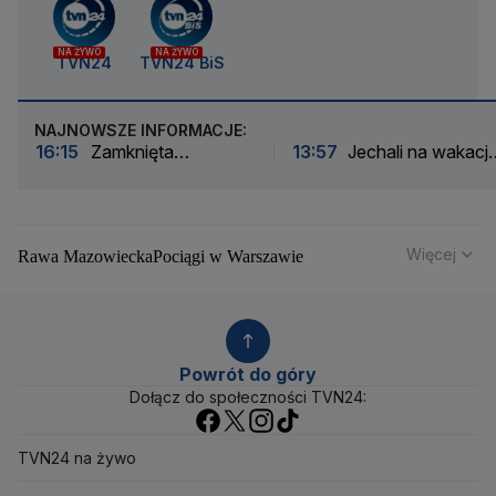
NA ŻYWO
NA ŻYWO
TVN24
TVN24 BiS
NAJNOWSZE INFORMACJE:
16:15
Zamknięta
13:57
Jechali na wakacje
Wisłostrada i odcięte
dziewczynka dostała
zjazdy. Ćwiczenia przed
drgawek. Dramatyczna
defiladą
akcja
Więcej
Rawa Mazowiecka
Pociągi w Warszawie
Powstanie Warszawskie
Remonty dróg
Tomaszów Mazowiecki
PKP Energetyka
GDDKiA
Koleje Mazowieckie
Droga ekspresowa S17
Droga ekspresowa S8
DK8
Ząbki
Autostrada A2
Powrót do góry
PKP Cargo
Suwałki
Tarchomin
Stara Miłosna
Dołącz do społeczności TVN24:
Sulejówek
Serock
Sadyba
Siekierki
Siedlce
Słodowiec
Służew
Raszyn
Sochaczew
Sady Żoliborskie
TVN24 na żywo
Rada Warszawy
Pułtusk
Rafał Trzaskowski
Prezydent RP
Pruszków
Radzymin
Rakowiec
Płońsk