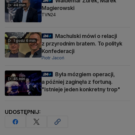
Waldemar Żurek, Marek
44 min
Magierowski
TVN24
Machulski mówi o relacji
1 godz 6 min
z przyrodnim bratem. To polityk
Konfederacji
Piotr Jacoń
Była mózgiem operacji,
45 min
a później zaginęła z fortuną.
"Istnieje jeden konkretny trop"
UDOSTĘPNIJ: