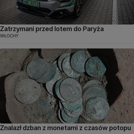
Zatrzymani przed lotem do Paryża
WŁOCHY
Znalazł dzban z monetami z czasów potopu