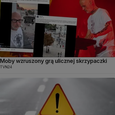
Moby wzruszony grą ulicznej skrzypaczki
TVN24