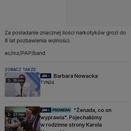
Za posiadanie znacznej ilości narkotyków grozi do
8 lat pozbawienia wolności.
ec/mz/PAP/band
ZOBACZ TAKŻE:
Barbara Nowacka
19 min
TVN24
"Żenada, co on
PREMIERA
27 min
wyprawia". Pojechaliśmy
w rodzinne strony Karola