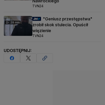
Nawrockiego
TVN24
"Geniusz przestępstwa"
28 min
zrobił skok stulecia. Opuścił
więzienie
TVN24
UDOSTĘPNIJ: