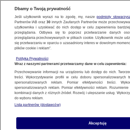
Dbamy o Twoją prywatność
Jeśli użytkownik wyrazi na to zgodę, my, nasze
podmioty stowarzys
Partnerów IAB oraz
30
innych Zaufanych Partnerów może przechowywa
WARSZAWA
użytkownika i uzyskiwać do nich dostęp w celu zapewnienia bardzi
przeglądania. Odbywa się to poprzez przetwarzanie danych os
przeglądania przechowywanych w plikach cookie. Użytkownik może udzie
NAJNOWSZE
się przetwarzaniu w oparciu o uzasadniony interes w dowolnym momencie
plików cookie i reklam”.
Basista T.Love zatrzymany. Sprawdzą,
Polityka Prywatności
czy pomagał dilerowi
Wraz z naszymi partnerami przetwarzamy dane w celu zapewnienia:
Przechowywanie informacji na urządzeniu lub dostęp do nich. Tworzeni
31.08.2011, 12:37
treści. Wykorzystywanie profili w celu doboru spersonalizowanych tr
spersonalizowanych reklam. Pomiar efektywności treści. Wyko
spersonalizowanych reklam. Pomiar efektywności reklam. Rozumienie o
Udostępnij
kombinacji danych z różnych źródeł. Rozwój i ulepszanie usług. Wykor
do wyboru reklam.
Lista partnerów (dostawców)
Akceptuję