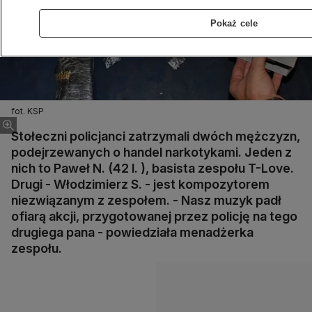
Pokaż cele
fot. KSP
Stołeczni policjanci zatrzymali dwóch mężczyzn,
podejrzewanych o handel narkotykami. Jeden z
nich to Paweł N. (42 l. ), basista zespołu T-Love.
Drugi - Włodzimierz S. - jest kompozytorem
niezwiązanym z zespołem. - Nasz muzyk padł
ofiarą akcji, przygotowanej przez policję na tego
drugiega pana - powiedziała menadżerka
zespołu.