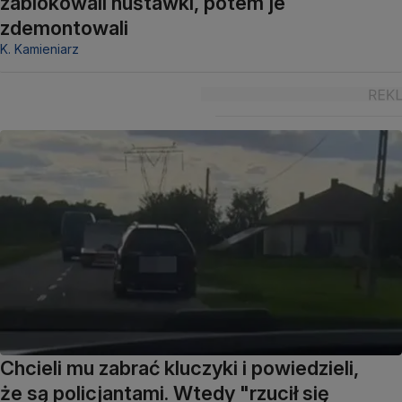
zablokowali huśtawki, potem je
zdemontowali
K. Kamieniarz
Chcieli mu zabrać kluczyki i powiedzieli,
że są policjantami. Wtedy "rzucił się