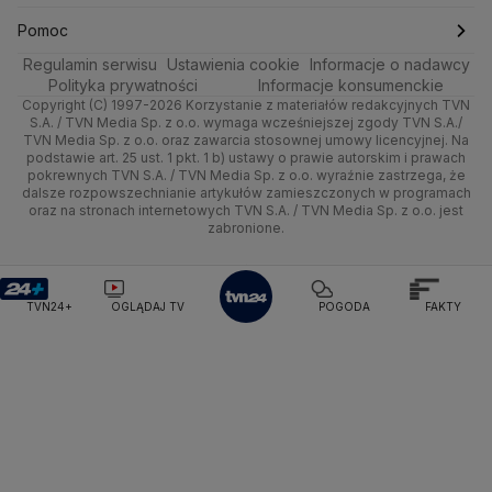
Pogoda Giżycko
Pogoda Ustrzyki Dolne
Ciekawostki
Kultura i styl
Trójmiasto
Rynki
Skoki Narciarskie
Świat
Gorące Tematy
TVN
Pomoc
Pogoda Lubartów
Pogoda Otwock
Pogoda Miechów
Regulamin serwisu
Podróże
Ustawienia cookie
Informacje o nadawcy
Ciekawostki
Pogoda Gąski
Pogoda Płońsk
Pogoda Rawicz
Wrocław
Dla firm
Sporty zimowe
Polityka
Wyślij zgłoszenie
Dzień Dobry TVN
Centrum pomocy
Polityka prywatności
Informacje konsumenckie
Pogoda Łeba
Pogoda Puck
Pogoda Chorzów
Copyright (C) 1997-2026 Korzystanie z materiałów redakcyjnych TVN
Smog
Quizy
Kielce
Handel
Lekkoatletyka
Zdrowie
Uwaga TVN
Pogoda Kartuzy
Test zgodności
Pogoda Wołomin
Pogoda Kluczbork
S.A. / TVN Media Sp. z o.o. wymaga wcześniejszej zgody TVN S.A./
TVN Media Sp. z o.o. oraz zawarcia stosownej umowy licencyjnej. Na
Pogoda Radomsko
Pogoda Bochnia
Pogoda Brodnica
podstawie art. 25 ust. 1 pkt. 1 b) ustawy o prawie autorskim i prawach
Kujawsko-pomorskie
Ze świata
Siatkówka
Tech
HGTV
Oglądaj na TV
Pogoda Krynica Morska
Pogoda Kutno
pokrewnych TVN S.A. / TVN Media Sp. z o.o. wyraźnie zastrzega, że
dalsze rozpowszechnianie artykułów zamieszczonych w programach
Pogoda Gniezno
Pogoda Jelenia Góra
Lublin
Tech
F1
Nauka
TVN Turbo
Zrealizuj voucher
oraz na stronach internetowych TVN S.A. / TVN Media Sp. z o.o. jest
Pogoda Sandomierz
Pogoda Tarnowskie Góry
zabronione.
Lubuskie
Moto
Pogoda Kołobrzeg
Rozrywka
Pogoda Kalisz
TVN Style
Pogoda Krynica-Zdrój
Pogoda Szklarska Poręba
Olsztyn
Dla seniora
TVN7
Pogoda Suwałki
Pogoda Radom
TVN24+
OGLĄDAJ TV
POGODA
FAKTY
Opole
Turystyka
TTV
Rzeszów
Szczecin
Białystok