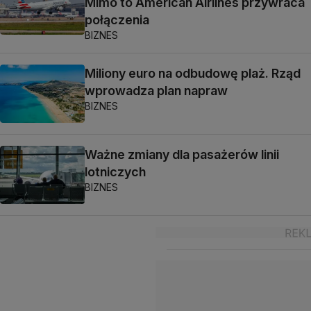
Mimo to American Airlines przywraca
połączenia
BIZNES
Miliony euro na odbudowę plaż. Rząd
wprowadza plan napraw
BIZNES
Ważne zmiany dla pasażerów linii
lotniczych
BIZNES