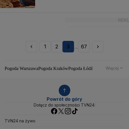
1
2
3
67
...
Więcej
Pogoda Warszawa
Pogoda Kraków
Pogoda Łódź
Pogoda Wrocław
Pogoda Poznań
Pogoda Gdańsk
Pogoda Szczecin
Pogoda Bydgoszcz
Pogoda Lublin
Pogoda Białystok
Pogoda Katowice
Pogoda Kielce
Pogoda Olsztyn
Pogoda Opole
Pogoda Rzeszów
Powrót do góry
Pogoda Toruń
Pogoda Gorzów Wielkopolski
Dołącz do społeczności TVN24:
Pogoda Zielona Góra
Pogoda Zakopane
Pogoda Gdynia
Pogoda Łomża
Pogoda Płock
TVN24 na żywo
Pogoda Chałupy
Pogoda Ostrów Wielkopolski