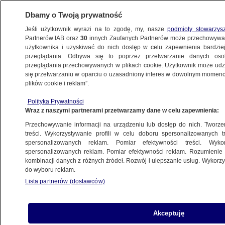
Dbamy o Twoją prywatność
Jeśli użytkownik wyrazi na to zgodę, my, nasze
podmioty stowarzys
Partnerów IAB oraz
30
innych Zaufanych Partnerów może przechowywa
METEO
użytkownika i uzyskiwać do nich dostęp w celu zapewnienia bardzi
przeglądania. Odbywa się to poprzez przetwarzanie danych os
przeglądania przechowywanych w plikach cookie. Użytkownik może udzie
PODRÓŻE
się przetwarzaniu w oparciu o uzasadniony interes w dowolnym momencie
plików cookie i reklam”.
NAJNOWSZE INFORMACJE
Polityka Prywatności
Wraz z naszymi partnerami przetwarzamy dane w celu zapewnienia:
Krótka panika, szybki powrót.
Przechowywanie informacji na urządzeniu lub dostęp do nich. Tworzeni
"Choć na chwilę wyrwać się z domu"
treści. Wykorzystywanie profili w celu doboru spersonalizowanych tr
Maja Piotrowska
spersonalizowanych reklam. Pomiar efektywności treści. Wyko
spersonalizowanych reklam. Pomiar efektywności reklam. Rozumienie o
kombinacji danych z różnych źródeł. Rozwój i ulepszanie usług. Wykor
do wyboru reklam.
Ekstremalne upały, moc
Lista partnerów (dostawców)
w fotowoltaice. Apel
do użytkowników
Akceptuję
Łukasz Figielski