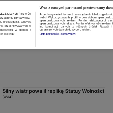
Wraz z naszymi partnerami przetwarzamy dane
161
Zaufanych Partnerów
Przechowywanie informacji na urządzeniu lub dostęp do nich.
treści. Wykorzystywanie profili w celu doboru spersonalizo
ządzeniu użytkownika i
spersonalizowanych reklam. Pomiar efektywności treś
bu przeglądania. Odbywa
spersonalizowanych reklam. Pomiar efektywności reklam. 
ania przechowywanych w
lub kombinacji danych z różnych źródeł. Rozwój i 
ograniczonych danych do wyboru reklam.
zetwarzaniu w oparciu o
ie i reklam”.
Lista partnerów (dostawców)
Silny wiatr powalił replikę Statuy Wolności
ŚWIAT