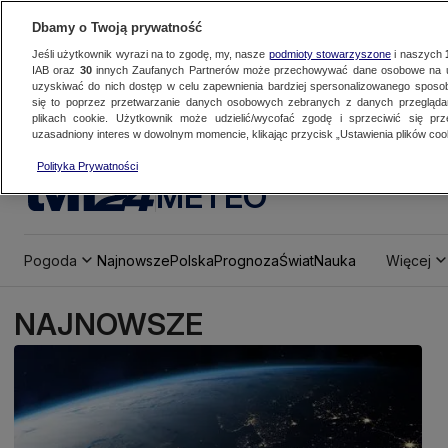
Dbamy o Twoją prywatność
Jeśli użytkownik wyrazi na to zgodę, my, nasze
podmioty stowarzyszone
i naszych
IAB oraz
30
innych Zaufanych Partnerów może przechowywać dane osobowe na ur
uzyskiwać do nich dostęp w celu zapewnienia bardziej spersonalizowanego sposo
się to poprzez przetwarzanie danych osobowych zebranych z danych przegląd
plikach cookie. Użytkownik może udzielić/wycofać zgodę i sprzeciwić się pr
uzasadniony interes w dowolnym momencie, klikając przycisk „Ustawienia plików cook
Polityka Prywatności
METEO
Pogoda
Najnowsze
Polska
Prognoza
Świat
Nauka
Więcej
NAJNOWSZE