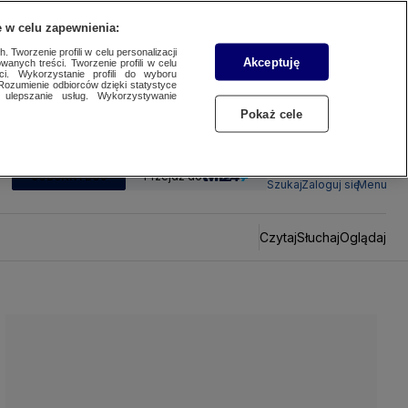
 w celu zapewnienia:
 Tworzenie profili w celu personalizacji
Akceptuję
wanych treści. Tworzenie profili w celu
ci. Wykorzystanie profili do wyboru
Rozumienie odbiorców dzięki statystyce
ulepszanie usług. Wykorzystywanie
Pokaż cele
SUBSKRYBUJ
Przejdź do
Szukaj
Zaloguj się
Menu
Czytaj
Słuchaj
Oglądaj