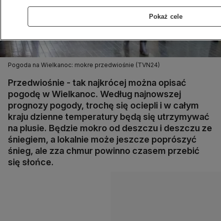
Pokaż cele
Pogoda na Wielkanoc: mokre przedwiośnie (TVN24)
Przedwiośnie - tak najkrócej można opisać
pogodę w Wielkanoc. Według najnowszej
prognozy pogody, trochę się ociepli i w całym
kraju dzienne temperatury będą się utrzymywać
na plusie. Będzie mokro od deszczu i deszczu ze
śniegiem, a lokalnie może jeszcze poprószyć
śnieg, ale zza chmur powinno czasem przebić
się słońce.