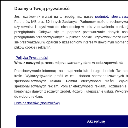
Dbamy o Twoją prywatność
Jeśli użytkownik wyrazi na to zgodę, my, nasze
podmioty stowarzys
Partnerów IAB oraz
30
innych Zaufanych Partnerów może przechowywa
METEO
użytkownika i uzyskiwać do nich dostęp w celu zapewnienia bardzi
przeglądania. Odbywa się to poprzez przetwarzanie danych os
przeglądania przechowywanych w plikach cookie. Użytkownik może udzie
NAJNOWSZE
się przetwarzaniu w oparciu o uzasadniony interes w dowolnym momencie
plików cookie i reklam”.
Pogoda na Wielkanoc: mokre przedwiośnie
Polityka Prywatności
Wraz z naszymi partnerami przetwarzamy dane w celu zapewnienia:
27.03.2013, 13:47
Przechowywanie informacji na urządzeniu lub dostęp do nich. Tworzeni
treści. Wykorzystywanie profili w celu doboru spersonalizowanych tr
Udostępnij
spersonalizowanych reklam. Pomiar efektywności treści. Wyko
spersonalizowanych reklam. Pomiar efektywności reklam. Rozumienie o
kombinacji danych z różnych źródeł. Rozwój i ulepszanie usług. Wykor
do wyboru reklam.
Lista partnerów (dostawców)
Akceptuję