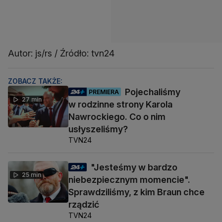
Autor: js/rs / Źródło: tvn24
ZOBACZ TAKŻE:
Pojechaliśmy
PREMIERA
27 min
w rodzinne strony Karola
Nawrockiego. Co o nim
usłyszeliśmy?
TVN24
"Jesteśmy w bardzo
25 min
niebezpiecznym momencie".
Sprawdziliśmy, z kim Braun chce
rządzić
TVN24