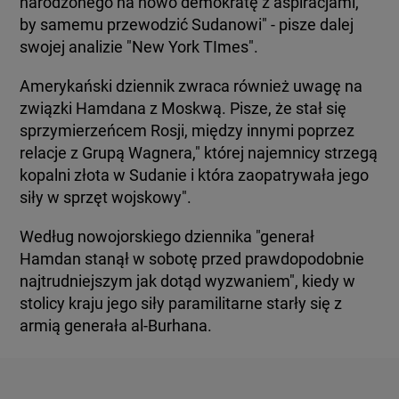
narodzonego na nowo demokratę z aspiracjami,
by samemu przewodzić Sudanowi" - pisze dalej
swojej analizie "New York TImes".
Amerykański dziennik zwraca również uwagę na
związki Hamdana z Moskwą. Pisze, że stał się
sprzymierzeńcem Rosji, między innymi poprzez
relacje z Grupą Wagnera," której najemnicy strzegą
kopalni złota w Sudanie i która zaopatrywała jego
siły w sprzęt wojskowy".
Według nowojorskiego dziennika "generał
Hamdan stanął w sobotę przed prawdopodobnie
najtrudniejszym jak dotąd wyzwaniem", kiedy w
stolicy kraju jego siły paramilitarne starły się z
armią generała al-Burhana.