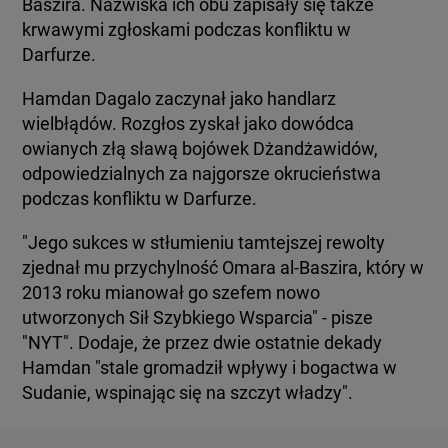
Baszira. Nazwiska ich obu zapisały się także
krwawymi zgłoskami podczas konfliktu w
Darfurze.
Hamdan Dagalo zaczynał jako handlarz
wielbłądów. Rozgłos zyskał jako dowódca
owianych złą sławą bojówek Dżandżawidów,
odpowiedzialnych za najgorsze okrucieństwa
podczas konfliktu w Darfurze.
"Jego sukces w stłumieniu tamtejszej rewolty
zjednał mu przychylność Omara al-Baszira, który w
2013 roku mianował go szefem nowo
utworzonych Sił Szybkiego Wsparcia" - pisze
"NYT". Dodaje, że przez dwie ostatnie dekady
Hamdan "stale gromadził wpływy i bogactwa w
Sudanie, wspinając się na szczyt władzy".