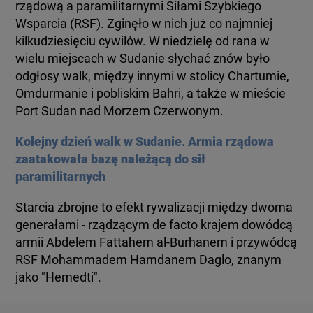
rządową a paramilitarnymi Siłami Szybkiego
KUJAWSKO-POMORSKIE
TOTERAZ
Wsparcia (RSF). Zginęło w nich już co najmniej
kilkudziesięciu cywilów. W niedzielę od rana w
LUBLIN
wielu miejscach w Sudanie słychać znów było
OPINIE
odgłosy walk, między innymi w stolicy Chartumie,
Omdurmanie i pobliskim Bahri, a także w mieście
LUBUSKIE
ATAK ROSJI NA UKRAINĘ
Port Sudan nad Morzem Czerwonym.
Kolejny dzień walk w Sudanie. Armia rządowa
OLSZTYN
SZKŁO KONTAKTOWE
zaatakowała bazę należącą do sił
paramilitarnych
OPOLE
CIEKAWOSTKI
Starcia zbrojne to efekt rywalizacji między dwoma
generałami - rządzącym de facto krajem dowódcą
RZESZÓW
PROGRAMY
armii Abdelem Fattahem al-Burhanem i przywódcą
RSF Mohammadem Hamdanem Daglo, znanym
SZCZECIN
jako "Hemedti".
RAPORTY