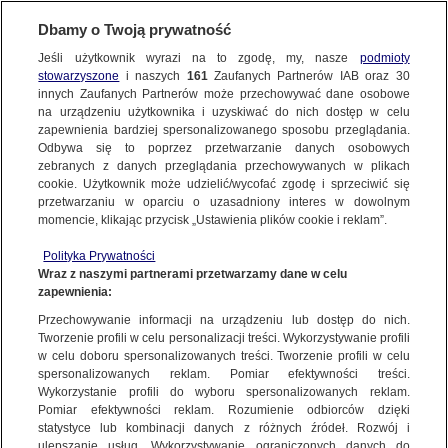
TVN24
BiS
Dbamy o Twoją prywatność
TVN24
|
ŚWIAT
Jeśli użytkownik wyrazi na to zgodę, my, nasze
podmioty
stowarzyszone
i naszych
161
Zaufanych Partnerów IAB oraz
30
NAJNOWSZE
Cień Moskwy i krwawa rywalizacja
innych Zaufanych Partnerów może przechowywać dane osobowe
generałów. Co trzeba wiedzieć o konflikcie
na urządzeniu użytkownika i uzyskiwać do nich dostęp w celu
zapewnienia bardziej spersonalizowanego sposobu przeglądania.
w Sudanie
Dzień dobry!
FAKTY
Odbywa się to poprzez przetwarzanie danych osobowych
Jedno konto do wszystkich usług
zebranych z danych przeglądania przechowywanych w plikach
16 KWIETNIA
 2023
 19:08
cookie. Użytkownik może udzielić/wycofać zgodę i sprzeciwić się
przetwarzaniu w oparciu o uzasadniony interes w dowolnym
TVN24 GO
momencie, klikając przycisk „Ustawienia plików cookie i reklam”.
ZALOGUJ SIĘ
Polityka Prywatności
POLSKA
Wraz z naszymi partnerami przetwarzamy dane w celu
Sudan, jeden z największych krajów w Afryce, o
zapewnienia:
Zarejestruj się
strategicznym geopolitycznym znaczeniu, od
Przechowywanie informacji na urządzeniu lub dostęp do nich.
kilku dni pogrążony jest w ogniu walk. Po jednej
ŚWIAT
Tworzenie profili w celu personalizacji treści. Wykorzystywanie profili
stronie konfliktu stoi generał Abdel Fattah al-
w celu doboru spersonalizowanych treści. Tworzenie profili w celu
spersonalizowanych reklam. Pomiar efektywności treści.
Burhan, potężny dowódca wojskowy, który od lat
miasta:
Wykorzystanie profili do wyboru spersonalizowanych reklam.
jest de facto przywódcą Sudanu. Po drugiej
WARSZAWA
Pomiar efektywności reklam. Rozumienie odbiorców dzięki
generał Mohamed Hamdan Dagalo - człowiek,
statystyce lub kombinacji danych z różnych źródeł. Rozwój i
ulepszanie usług. Wykorzystywanie ograniczonych danych do