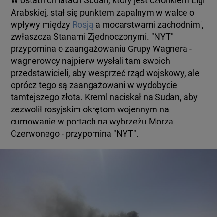
W ostatnich latach Sudan, który jest członkiem Ligi
Arabskiej, stał się punktem zapalnym w walce o
wpływy między
Rosją
a mocarstwami zachodnimi,
zwłaszcza Stanami Zjednoczonymi. "NYT"
przypomina o zaangażowaniu Grupy Wagnera -
wagnerowcy najpierw wysłali tam swoich
przedstawicieli, aby wesprzeć rząd wojskowy, ale
oprócz tego są zaangażowani w wydobycie
tamtejszego złota. Kreml naciskał na Sudan, aby
zezwolił rosyjskim okrętom wojennym na
cumowanie w portach na wybrzeżu Morza
Czerwonego - przypomina "NYT".