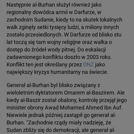
Następnie al-Burhan służył również jako
regionalny dowódca armii w Darfurze, w
zachodnim Sudanie, kiedy to na skutek lokalnych
walk zginęły setki tysięcy ludzi, a miliony innych
zostało przesiedlonych. W Darfurze od blisko stu
lat toczą się tam wojny religijne oraz walka o
dostęp do źródeł wody pitnej. Do eskalacji
zadawnionego konfliktu doszło w 2003 roku.
Konflikt ten jest określany przez
ONZ
jako
największy kryzys humanitarny na świecie.
Generał al-Burhan był blisko związany z
wieloletnim dyktatorem Omarem al-Baszirem. Ale
kiedy al-Baszir został obalony, kontrolę przejął jego
minister obrony Awad Mohamed Ahmed Ibn Auf.
Niewiele jednak później zastąpił go generał al-
Burhan. "Zachodnie rządy miały nadzieję, że
Sudan zbliży się do demokracji, ale generał al-