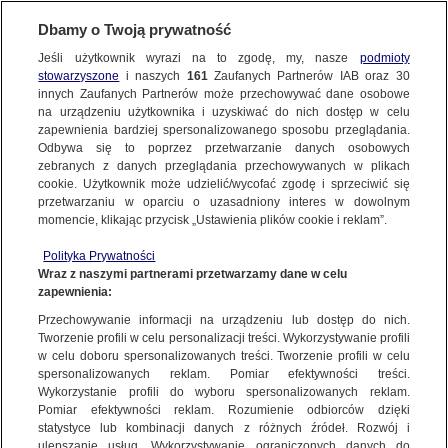
Dbamy o Twoją prywatność
Jeśli użytkownik wyrazi na to zgodę, my, nasze
podmioty
stowarzyszone
i naszych
161
Zaufanych Partnerów IAB oraz
30
NAJNOWSZE
innych Zaufanych Partnerów może przechowywać dane osobowe
na urządzeniu użytkownika i uzyskiwać do nich dostęp w celu
zapewnienia bardziej spersonalizowanego sposobu przeglądania.
Dzień dobry!
FAKTY
Odbywa się to poprzez przetwarzanie danych osobowych
Jedno konto do wszystkich usług
zebranych z danych przeglądania przechowywanych w plikach
cookie. Użytkownik może udzielić/wycofać zgodę i sprzeciwić się
przetwarzaniu w oparciu o uzasadniony interes w dowolnym
TVN24 GO
momencie, klikając przycisk „Ustawienia plików cookie i reklam”.
ZALOGUJ SIĘ
Polityka Prywatności
POLSKA
Wraz z naszymi partnerami przetwarzamy dane w celu
zapewnienia:
Zarejestruj się
Przechowywanie informacji na urządzeniu lub dostęp do nich.
ŚWIAT
Tworzenie profili w celu personalizacji treści. Wykorzystywanie profili
w celu doboru spersonalizowanych treści. Tworzenie profili w celu
spersonalizowanych reklam. Pomiar efektywności treści.
miasta:
Wykorzystanie profili do wyboru spersonalizowanych reklam.
WARSZAWA
Pomiar efektywności reklam. Rozumienie odbiorców dzięki
Mysłowice. Zapłon metanu
statystyce lub kombinacji danych z różnych źródeł. Rozwój i
ulepszanie usług. Wykorzystywanie ograniczonych danych do