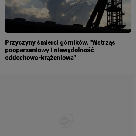
Przyczyny śmierci górników. "Wstrząs
pooparzeniowy i niewydolność
oddechowo-krążeniowa"