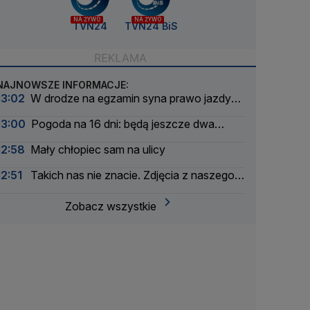
NA ŻYWO
NA ŻYWO
TVN24
TVN24 BiS
NAJNOWSZE INFORMACJE:
13:02
W drodze na egzamin syna prawo jazdy
stracił ojciec
13:00
Pogoda na 16 dni: będą jeszcze dwa
upalne epizody
12:58
Mały chłopiec sam na ulicy
12:51
Takich nas nie znacie. Zdjęcia z naszego
archwium
Zobacz wszystkie