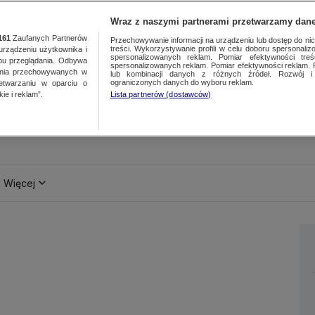
Wraz z naszymi partnerami przetwarzamy dane
161
Zaufanych Partnerów
Przechowywanie informacji na urządzeniu lub dostęp do nich.
treści. Wykorzystywanie profili w celu doboru spersonalizo
ządzeniu użytkownika i
spersonalizowanych reklam. Pomiar efektywności treś
bu przeglądania. Odbywa
spersonalizowanych reklam. Pomiar efektywności reklam. 
ania przechowywanych w
lub kombinacji danych z różnych źródeł. Rozwój i 
ograniczonych danych do wyboru reklam.
zetwarzaniu w oparciu o
ie i reklam”.
Lista partnerów (dostawców)
Więcej