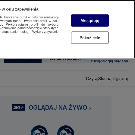
 w celu zapewnienia:
 Tworzenie profili w celu personalizacji
Akceptuję
wanych treści. Tworzenie profili w celu
ci. Wykorzystanie profili do wyboru
Rozumienie odbiorców dzięki statystyce
ulepszanie usług. Wykorzystywanie
Pokaż cele
SUBSKRYBUJ
Przejdź do
Szukaj
Zaloguj się
Menu
Czytaj
Słuchaj
Oglądaj
OGLĄDAJ NA ŻYWO