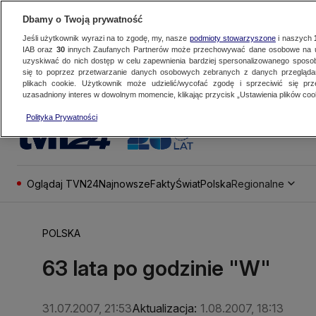
Dbamy o Twoją prywatność
Jeśli użytkownik wyrazi na to zgodę, my, nasze
podmioty stowarzyszone
i naszych
IAB oraz
30
innych Zaufanych Partnerów może przechowywać dane osobowe na ur
uzyskiwać do nich dostęp w celu zapewnienia bardziej spersonalizowanego sposo
się to poprzez przetwarzanie danych osobowych zebranych z danych przegląd
plikach cookie. Użytkownik może udzielić/wycofać zgodę i sprzeciwić się pr
uzasadniony interes w dowolnym momencie, klikając przycisk „Ustawienia plików cook
Polityka Prywatności
Oglądaj TVN24
Najnowsze
Fakty
Świat
Polska
Regionalne
POLSKA
63 lata po godzinie "W"
31.07.2007, 21:53
Aktualizacja:
1.08.2007, 18:13