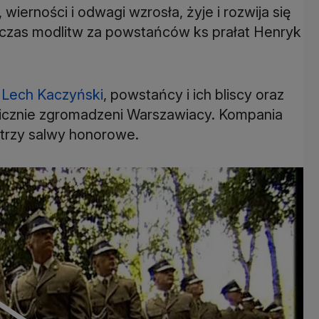
ierności i odwagi wzrosła, żyje i rozwija się
dczas modlitw za powstańców ks prałat Henryk
t
Lech Kaczyński
, powstańcy i ich bliscy oraz
 licznie zgromadzeni Warszawiacy. Kompania
 trzy salwy honorowe.