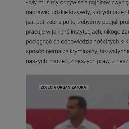
- My musimy oczywiście najpierw zwycięży
naprawić ludzkie krzywdy, których przez t
jest potrzebne po to, żebyśmy podjęli pró
pracuje w jakichś instytucjach, nikogo ż
pociągnąć do odpowiedzialności tych kilka
sposób niemalże kryminalny, bezwstydnie 
naszych marzeń, z naszych praw, z naszej