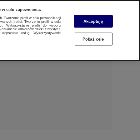
 w celu zapewnienia:
 Tworzenie profili w celu personalizacji
Akceptuję
wanych treści. Tworzenie profili w celu
BIZNES
Dzień dobry!
ci. Wykorzystanie profili do wyboru
Rozumienie odbiorców dzięki statystyce
Jedno konto do wszystkich usług
ulepszanie usług. Wykorzystywanie
WYBORY
Pokaż cele
ZALOGUJ SIĘ
SAMORZĄDOWE 2024
Zarejestruj się
SPORT
KONKRET24
KONTAKT24
TOTERAZ
OPINIE
ATAK ROSJI NA UKRAINĘ
SZKŁO KONTAKTOWE