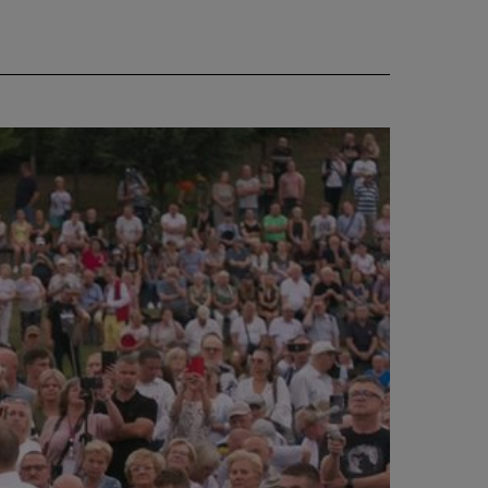
CIEKAWOSTKI
PROGRAMY
RAPORTY
TVN24 УКРАЇНСЬКОЮ
МОВОЮ