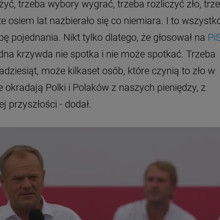
ć, trzeba wybory wygrać, trzeba rozliczyć zło, trz
e osiem lat nazbierało się co niemiara. I to wszystk
bę pojednania. Nikt tylko dlatego, że głosował na
Pi
adna krzywda nie spotka i nie może spotkać. Trzeba
dziesiąt, może kilkaset osób, które czynią to zło w
okradają Polki i Polaków z naszych pieniędzy, z
 przyszłości - dodał.