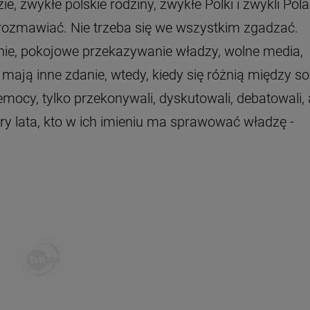
ie, zwykłe polskie rodziny, zwykłe Polki i zwykli Pola
ozmawiać. Nie trzeba się we wszystkim zgadzać.
ie, pokojowe przekazywanie władzy, wolne media,
y mają inne zdanie, wtedy, kiedy się różnią między so
zemocy, tylko przekonywali, dyskutowali, debatowali, 
ery lata, kto w ich imieniu ma sprawować władzę -