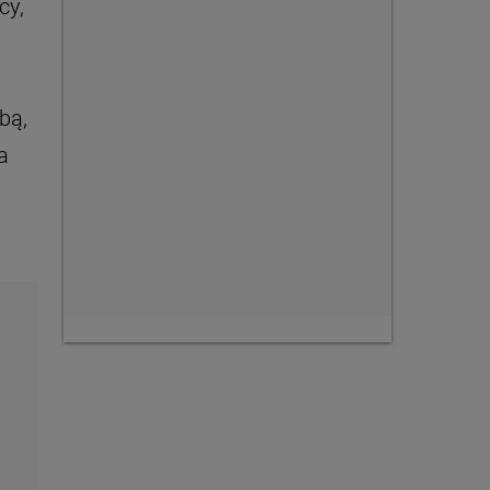
cy,
bą,
a