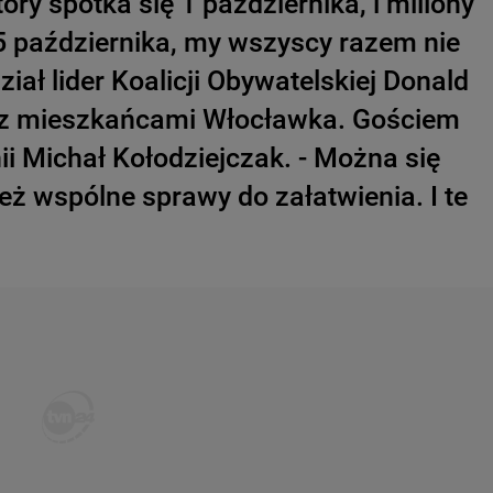
óry spotka się 1 października, i miliony
5 października, my wszyscy razem nie
iał lider Koalicji Obywatelskiej Donald
ię z mieszkańcami Włocławka. Gościem
ii Michał Kołodziejczak. - Można się
eż wspólne sprawy do załatwienia. I te