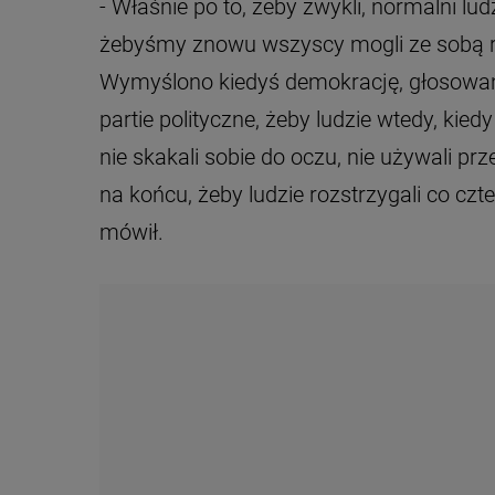
- Właśnie po to, żeby zwykli, normalni ludz
żebyśmy znowu wszyscy mogli ze sobą r
Wymyślono kiedyś demokrację, głosowan
partie polityczne, żeby ludzie wtedy, kied
nie skakali sobie do oczu, nie używali pr
na końcu, żeby ludzie rozstrzygali co czt
mówił.