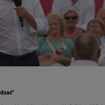
adzać"