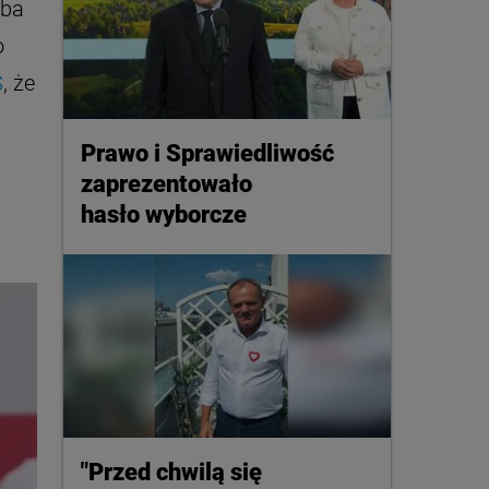
eba
o
S
, że
Prawo i Sprawiedliwość
zaprezentowało
hasło wyborcze
"Przed chwilą się