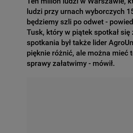
Ten milion ludzi w Warszawie, kt
ludzi przy urnach wyborczych 1
będziemy szli po odwet - powiedz
Tusk, który w piątek spotkał s
spotkania był także lider AgroUn
pięknie różnić, ale można mieć t
sprawy załatwimy - mówił.