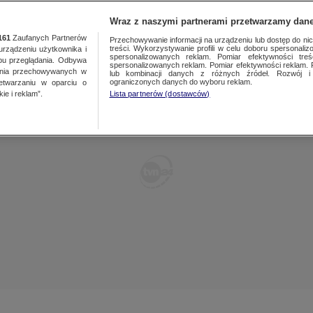
POLSKA
ŚWIAT
WARSZAWA
PREMIUM
METEO
Wraz z naszymi partnerami przetwarzamy dane
161
Zaufanych Partnerów
Przechowywanie informacji na urządzeniu lub dostęp do nich.
treści. Wykorzystywanie profili w celu doboru spersonalizo
ządzeniu użytkownika i
WARSZAWA
spersonalizowanych reklam. Pomiar efektywności treś
LUBLIN
bu przeglądania. Odbywa
spersonalizowanych reklam. Pomiar efektywności reklam. 
ania przechowywanych w
lub kombinacji danych z różnych źródeł. Rozwój i 
ŁÓDŹ
LUBUSKIE
ograniczonych danych do wyboru reklam.
zetwarzaniu w oparciu o
ie i reklam”.
Lista partnerów (dostawców)
KATOWICE
OLSZTYN
KRAKÓW
OPOLE
POZNAŃ
RZESZÓW
WROCŁAW
SZCZECIN
KIELCE
BIAŁYSTOK
KUJAWSKO-
POMORSKIE