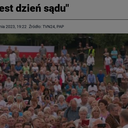
jest dzień sądu"
nia 2023, 19:22
Źródło:
TVN24, PAP