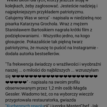
kolejkach, żeby zagłosować. Jesteście nadzieją i
najpiękniejszym przykładem patriotyzmu.
Całujemy Was w serca" - napisała w niedzielną noc
pisarka Katarzyna Grochola. Wraz z mężem
Stanisławem Bartosikiem nagrała krótki film z
podziękowaniami. - Wszystko jedno, na kogo
głosujecie. Pokazaliście tak piękną twarz
patriotyzmu, że muszę to puścić na Instagramie -
dodała autorka bestsellerów.
"Ta frekwencja świadczy o wrażliwości i wyobraźni
naszej ... o miłości do najbliższych ... wzruszyłam
się ❤️❤️❤️❤️❤️❤️❤️❤️❤️❤️❤️❤️❤️❤️❤️❤️❤️❤️❤️❤️
❤️❤️❤️❤️❤️" - napisała na swoim profilu
obserwowanym przez 1,2 mln osób Magda
Gessler. Wiadomo też, co na wyborczy wieczór
przygotowała restauratorka, gwiazda
"Kuchennych rewolu
cji" i jurorka MasterChef. Jak