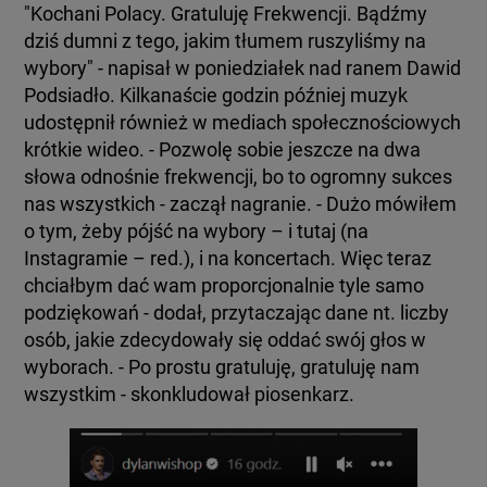
BIAŁYSTOK
"Kochani Polacy. Gratuluję Frekwencji. Bądźmy
TVN24 УКРАЇНСЬКОЮ МОВОЮ
dziś dumni z tego, jakim tłumem ruszyliśmy na
wybory" - napisał w poniedziałek nad ranem Dawid
WIĘCEJ
Podsiadło. Kilkanaście godzin później muzyk
udostępnił również w mediach społecznościowych
krótkie wideo. - Pozwolę sobie jeszcze na dwa
KANAŁY
słowa odnośnie frekwencji, bo to ogromny sukces
nas wszystkich - zaczął nagranie. - Dużo mówiłem
o tym, żeby pójść na wybory – i tutaj (na
REGULAMIN SERWISU
Instagramie – red.), i na koncertach. Więc teraz
chciałbym dać wam proporcjonalnie tyle samo
POLITYKA PRYWATNOŚCI
podziękowań - dodał, przytaczając dane nt. liczby
osób, jakie zdecydowały się oddać swój głos w
wyborach. - Po prostu gratuluję, gratuluję nam
Copyright (C) 1997-2025 Korzystanie z materiałów redakcyjnych TVN S.A. / TVN Media Sp. z
wszystkim - skonkludował piosenkarz.
o.o. wymaga wcześniejszej zgody TVN S.A./ TVN Media Sp. z o.o. oraz zawarcia stosownej
umowy licencyjnej. Na podstawie art. 25 ust. 1 pkt. 1 b) ustawy o prawie autorskim i prawach
pokrewnych TVN S.A. / TVN Media Sp. z o.o. wyraźnie zastrzega, że dalsze
rozpowszechnianie artykułów zamieszczonych w programach oraz na stronach
internetowych TVN S.A. / TVN Media Sp. z o.o. jest zabronione.