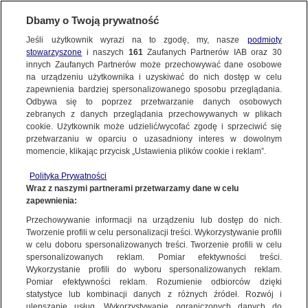
Dbamy o Twoją prywatność
Jeśli użytkownik wyrazi na to zgodę, my, nasze
podmioty
stowarzyszone
i naszych
161
Zaufanych Partnerów IAB oraz
30
NAJNOWSZE
innych Zaufanych Partnerów może przechowywać dane osobowe
na urządzeniu użytkownika i uzyskiwać do nich dostęp w celu
zapewnienia bardziej spersonalizowanego sposobu przeglądania.
Dzień dobry!
FAKTY
Odbywa się to poprzez przetwarzanie danych osobowych
Jedno konto do wszystkich usług
zebranych z danych przeglądania przechowywanych w plikach
cookie. Użytkownik może udzielić/wycofać zgodę i sprzeciwić się
przetwarzaniu w oparciu o uzasadniony interes w dowolnym
TVN24 GO
momencie, klikając przycisk „Ustawienia plików cookie i reklam”.
ZALOGUJ SIĘ
Polityka Prywatności
POLSKA
Wraz z naszymi partnerami przetwarzamy dane w celu
zapewnienia:
Zarejestruj się
Przechowywanie informacji na urządzeniu lub dostęp do nich.
Przewodniczący PKW: frekwencja, wielce prawdopodobnie, jest
ŚWIAT
największa w dziejach III RP
Tworzenie profili w celu personalizacji treści. Wykorzystywanie profili
TVN24
w celu doboru spersonalizowanych treści. Tworzenie profili w celu
spersonalizowanych reklam. Pomiar efektywności treści.
miasta:
Wykorzystanie profili do wyboru spersonalizowanych reklam.
WARSZAWA
Pomiar efektywności reklam. Rozumienie odbiorców dzięki
TVN24
|
WYBORY PARLAMENTARNE 2023
statystyce lub kombinacji danych z różnych źródeł. Rozwój i
ulepszanie usług. Wykorzystywanie ograniczonych danych do