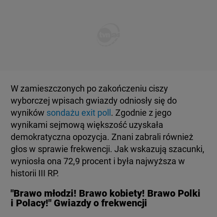
KUJAWSKO-POMORSKIE
TOTERAZ
LUBLIN
OPINIE
LUBUSKIE
ATAK ROSJI NA UKRAINĘ
W zamieszczonych po zakończeniu ciszy
OLSZTYN
wyborczej wpisach gwiazdy odniosły się do
SZKŁO KONTAKTOWE
wyników
sondażu
exit poll
. Zgodnie z jego
wynikami sejmową większość uzyskała
OPOLE
CIEKAWOSTKI
demokratyczna opozycja. Znani zabrali również
głos w sprawie frekwencji. Jak wskazują szacunki,
RZESZÓW
wyniosła ona 72,9 procent i była najwyższa w
PROGRAMY
historii III RP.
SZCZECIN
"Brawo młodzi! Brawo kobiety! Brawo Polki
RAPORTY
i Polacy!" Gwiazdy o frekwencji