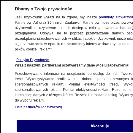
Dbamy o Twoją prywatność
Jeśli użytkownik wyrazi na to zgodę, my, nasze
podmioty stowarzys
Partnerów IAB oraz
30
innych Zaufanych Partnerów może przechowywa
WARSZAWA
użytkownika i uzyskiwać do nich dostęp w celu zapewnienia bardzi
przeglądania. Odbywa się to poprzez przetwarzanie danych os
przeglądania przechowywanych w plikach cookie. Użytkownik może udzie
NAJNOWSZE
się przetwarzaniu w oparciu o uzasadniony interes w dowolnym momencie
plików cookie i reklam”.
Wiec w obronie Sądu Najwyższego. "Nie
Polityka Prywatności
przegramy, nie przegramy"
Wraz z naszymi partnerami przetwarzamy dane w celu zapewnienia:
Przechowywanie informacji na urządzeniu lub dostęp do nich. Tworzeni
4.07.2018, 22:44
treści. Wykorzystywanie profili w celu doboru spersonalizowanych tr
spersonalizowanych reklam. Pomiar efektywności treści. Wyko
spersonalizowanych reklam. Pomiar efektywności reklam. Rozumienie o
Udostępnij
kombinacji danych z różnych źródeł. Rozwój i ulepszanie usług. Wykor
do wyboru reklam.
Lista partnerów (dostawców)
Akceptuję