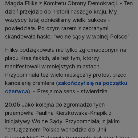
Magda Filiks z Komitetu Obrony Demokracji. - Ten
dzień przejdzie do historii naszego kraju. My
wszyscy tutaj odnieśliśmy wielki sukces -
powiedziała. Po czym razem z zebranymi
skandowała hasło: "wolne sądy w wolnej Polsce".
Filiks podziękowała nie tylko zgromadzonym na
placu Krasińskich, ale też tym, którzy
manifestowali w mniejszych miastach.
Przypomniała też wielomiesięczny protest przed
kancelarią premiera
(zakończył się na początku
czerwca)
. - Presja ma sens - stwierdziła.
20.05
Jako kolejna do zgromadzonych
przemówiła Paulina Kierzkowska-Knapik z
inicjatywy Wolne Sądy. Przypomniała, z jakim
"entuzjazmem Polska wchodziła do Unii
Europejskiej". Cytowała fragmenty traktatu, który