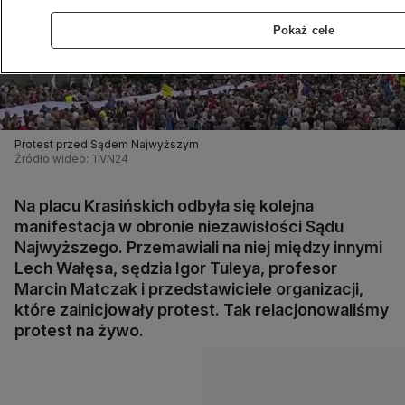
Pokaż cele
Protest przed Sądem Najwyższym
Źródło wideo: TVN24
Na placu Krasińskich odbyła się kolejna
manifestacja w obronie niezawisłości Sądu
Najwyższego. Przemawiali na niej między innymi
Lech Wałęsa, sędzia Igor Tuleya, profesor
Marcin Matczak i przedstawiciele organizacji,
które zainicjowały protest. Tak relacjonowaliśmy
protest na żywo.