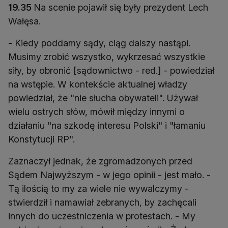
19.35
Na scenie pojawił się były prezydent Lech
Wałęsa.
- Kiedy poddamy sądy, ciąg dalszy nastąpi.
Musimy zrobić wszystko, wykrzesać wszystkie
siły, by obronić [sądownictwo - red.] - powiedział
na wstępie. W kontekście aktualnej władzy
powiedział, że "nie słucha obywateli". Używał
wielu ostrych słów, mówił między innymi o
działaniu "na szkodę interesu Polski" i "łamaniu
Konstytucji RP".
Zaznaczył jednak, że zgromadzonych przed
Sądem Najwyższym - w jego opinii - jest mało. -
Tą ilością to my za wiele nie wywalczymy -
stwierdził i namawiał zebranych, by zachęcali
innych do uczestniczenia w protestach. - My