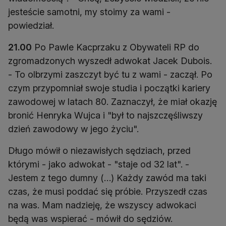
jesteście samotni, my stoimy za wami -
powiedział.
21.00
Po Pawle Kacprzaku z Obywateli RP do
zgromadzonych wyszedł adwokat Jacek Dubois.
- To olbrzymi zaszczyt być tu z wami - zaczął. Po
czym przypomniał swoje studia i początki kariery
zawodowej w latach 80. Zaznaczył, że miał okazję
bronić Henryka Wujca i "był to najszczęśliwszy
dzień zawodowy w jego życiu".
Długo mówił o niezawisłych sędziach, przed
którymi - jako adwokat - "staje od 32 lat". -
Jestem z tego dumny (…) Każdy zawód ma taki
czas, że musi poddać się próbie. Przyszedł czas
na was. Mam nadzieję, że wszyscy adwokaci
będą was wspierać - mówił do sędziów.