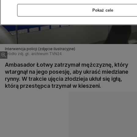
Pokaż cele
Interwencja policji (zdjęcie ilustracyjne)
Źródło zdj. gł.: archiwum TVN24
Ambasador Łotwy zatrzymał mężczyznę, który
wtargnął na jego posesję, aby ukraść miedziane
rynny. W trakcie ujęcia złodzieja ukłuł się igłą,
którą przestępca trzymał w kieszeni.