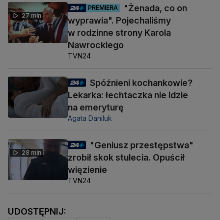
"Żenada, co on
PREMIERA
27 min
wyprawia". Pojechaliśmy
w rodzinne strony Karola
Nawrockiego
TVN24
Spóźnieni kochankowie?
Lekarka: łechtaczka nie idzie
na emeryturę
Agata Daniluk
"Geniusz przestępstwa"
28 min
zrobił skok stulecia. Opuścił
więzienie
TVN24
UDOSTĘPNIJ: