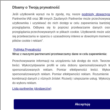
Dbamy o Twoją prywatność
Jeśli użytkownik wyrazi na to zgodę, my, nasze
podmioty stowarzys
Partnerów IAB oraz
30
innych Zaufanych Partnerów może przechowywa
WARSZAWA
użytkownika i uzyskiwać do nich dostęp w celu zapewnienia bardzi
przeglądania. Odbywa się to poprzez przetwarzanie danych os
przeglądania przechowywanych w plikach cookie. Użytkownik może udzie
NAJNOWSZE
się przetwarzaniu w oparciu o uzasadniony interes w dowolnym momencie
plików cookie i reklam”.
Ambasador Łotwy obronił swój dom
Polityka Prywatności
przed złodziejem
Wraz z naszymi partnerami przetwarzamy dane w celu zapewnienia:
Przechowywanie informacji na urządzeniu lub dostęp do nich. Tworzeni
19.09.2017, 16:46
treści. Wykorzystywanie profili w celu doboru spersonalizowanych tr
spersonalizowanych reklam. Pomiar efektywności treści. Wyko
spersonalizowanych reklam. Pomiar efektywności reklam. Rozumienie o
Udostępnij
kombinacji danych z różnych źródeł. Rozwój i ulepszanie usług. Wykor
do wyboru reklam.
Lista partnerów (dostawców)
Akceptuję