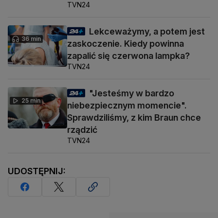
TVN24
Lekceważymy, a potem jest
36 min
zaskoczenie. Kiedy powinna
zapalić się czerwona lampka?
TVN24
"Jesteśmy w bardzo
25 min
niebezpiecznym momencie".
Sprawdziliśmy, z kim Braun chce
rządzić
TVN24
UDOSTĘPNIJ: