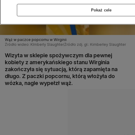
Pokaż cele
Wąż w paczce popcornu w Wirginii
Źródło wideo: KImberly Slaughter
Źródło zdj. gł.: Kimberley Slaughter
Wizyta w sklepie spożywczym dla pewnej
kobiety z amerykańskiego stanu Wirginia
zakończyła się sytuacją, którą zapamięta na
długo. Z paczki popcornu, którą włożyła do
wózka, nagle wypełzł wąż.