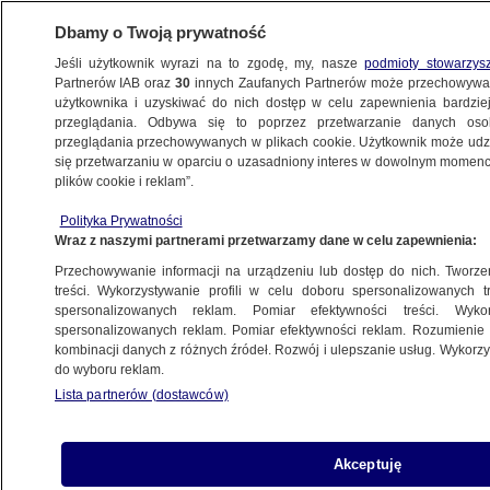
Dbamy o Twoją prywatność
Jeśli użytkownik wyrazi na to zgodę, my, nasze
podmioty stowarzys
Partnerów IAB oraz
30
innych Zaufanych Partnerów może przechowywa
METEO
użytkownika i uzyskiwać do nich dostęp w celu zapewnienia bardzi
przeglądania. Odbywa się to poprzez przetwarzanie danych os
przeglądania przechowywanych w plikach cookie. Użytkownik może udzie
ŚWIAT
się przetwarzaniu w oparciu o uzasadniony interes w dowolnym momencie
plików cookie i reklam”.
Znalazła węża w paczce popcornu
Polityka Prywatności
Wraz z naszymi partnerami przetwarzamy dane w celu zapewnienia:
31.07.2022, 15:47
Przechowywanie informacji na urządzeniu lub dostęp do nich. Tworzeni
treści. Wykorzystywanie profili w celu doboru spersonalizowanych tr
Udostępnij
spersonalizowanych reklam. Pomiar efektywności treści. Wyko
spersonalizowanych reklam. Pomiar efektywności reklam. Rozumienie o
kombinacji danych z różnych źródeł. Rozwój i ulepszanie usług. Wykor
do wyboru reklam.
Lista partnerów (dostawców)
Akceptuję