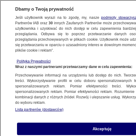
Dbamy o Twoją prywatność
Jeśli użytkownik wyrazi na to zgodę, my, nasze
podmioty stowarzys
Partnerów IAB oraz
30
innych Zaufanych Partnerów może przechowywa
METEO
użytkownika i uzyskiwać do nich dostęp w celu zapewnienia bardzi
przeglądania. Odbywa się to poprzez przetwarzanie danych os
przeglądania przechowywanych w plikach cookie. Użytkownik może udzie
ŚWIAT
się przetwarzaniu w oparciu o uzasadniony interes w dowolnym momencie
plików cookie i reklam”.
Płomienie blisko domów. "Prowincja stoi
Polityka Prywatności
w ogniu"
Wraz z naszymi partnerami przetwarzamy dane w celu zapewnienia:
Przechowywanie informacji na urządzeniu lub dostęp do nich. Tworzeni
25.08.2025, 18:45
treści. Wykorzystywanie profili w celu doboru spersonalizowanych tr
spersonalizowanych reklam. Pomiar efektywności treści. Wyko
spersonalizowanych reklam. Pomiar efektywności reklam. Rozumienie o
Udostępnij
kombinacji danych z różnych źródeł. Rozwój i ulepszanie usług. Wykor
do wyboru reklam.
Lista partnerów (dostawców)
Akceptuję