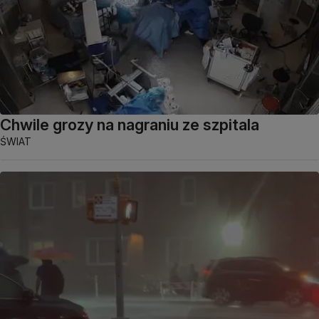
Chwile grozy na nagraniu ze szpitala
ŚWIAT