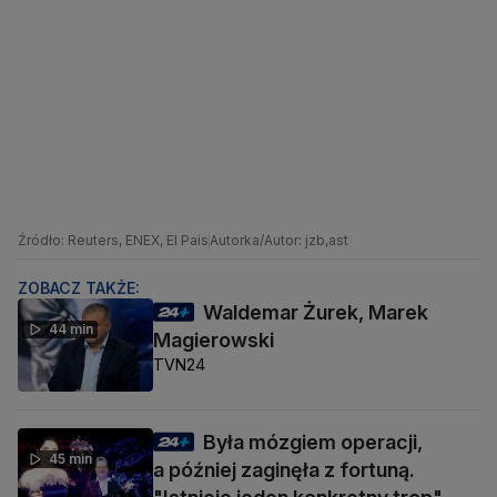
Źródło: Reuters, ENEX, El Pais
Autorka/Autor: jzb,ast
ZOBACZ TAKŻE:
Waldemar Żurek, Marek
44 min
Magierowski
TVN24
Była mózgiem operacji,
45 min
a później zaginęła z fortuną.