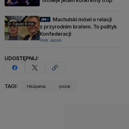
"Istnieje jeden konkretny trop"
Machulski mówi o relacji
1 godz 6 min
z przyrodnim bratem. To polityk
Konfederacji
Piotr Jacoń
UDOSTĘPNIJ:
TAGI:
Hiszpania
pożar