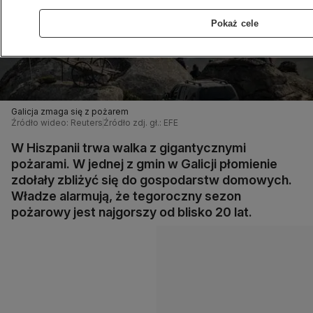
Pokaż cele
Galicja zmaga się z pożarem
Źródło wideo: Reuters
Źródło zdj. gł.: EFE
W Hiszpanii trwa walka z gigantycznymi
pożarami. W jednej z gmin w Galicji płomienie
zdołały zbliżyć się do gospodarstw domowych.
Władze alarmują, że tegoroczny sezon
pożarowy jest najgorszy od blisko 20 lat.