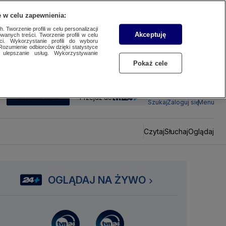
 w celu zapewnienia:
 Tworzenie profili w celu personalizacji
Akceptuję
wanych treści. Tworzenie profili w celu
ci. Wykorzystanie profili do wyboru
Rozumienie odbiorców dzięki statystyce
ulepszanie usług. Wykorzystywanie
Pokaż cele
SUBSKRYBUJ
Przejdź do
Szukaj
Zaloguj się
Menu
Czytaj
Słuchaj
Oglądaj
OGLĄDAJ NA ŻYWO