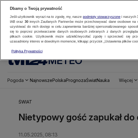
Dbamy o Twoją prywatność
Jeśli użytkownik wyrazi na to zgodę, my, nasze
podmioty stowarzyszone
i naszych
IAB oraz
30
innych Zaufanych Partnerów może przechowywać dane osobowe na ur
uzyskiwać do nich dostęp w celu zapewnienia bardziej spersonalizowanego sposo
się to poprzez przetwarzanie danych osobowych zebranych z danych przegląd
plikach cookie. Użytkownik może udzielić/wycofać zgodę i sprzeciwić się pr
uzasadniony interes w dowolnym momencie, klikając przycisk „Ustawienia plików cook
Polityka Prywatności
METEO
Pogoda
Najnowsze
Polska
Prognoza
Świat
Nauka
Więcej
ŚWIAT
Nietypowy gość zapukał do 
11.05.2025, 08:13