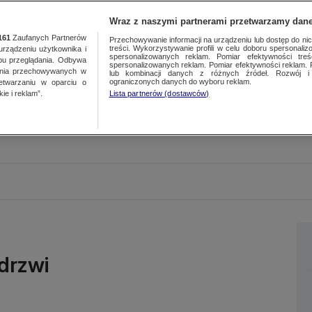
Wraz z naszymi partnerami przetwarzamy dane
161
Zaufanych Partnerów
Przechowywanie informacji na urządzeniu lub dostęp do nich.
treści. Wykorzystywanie profili w celu doboru spersonalizo
ządzeniu użytkownika i
spersonalizowanych reklam. Pomiar efektywności treś
bu przeglądania. Odbywa
spersonalizowanych reklam. Pomiar efektywności reklam. 
ania przechowywanych w
lub kombinacji danych z różnych źródeł. Rozwój i 
ograniczonych danych do wyboru reklam.
zetwarzaniu w oparciu o
ie i reklam”.
Lista partnerów (dostawców)
drzwi