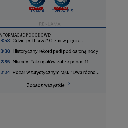
NA ŻYWO
NA ŻYWO
TVN24
TVN24 BiS
INFORMACJE POGODOWE:
13:53
Gdzie jest burza? Grzmi w pięciu
województwach
13:30
Historyczny rekord padł pod osłoną nocy
12:35
Niemcy. Fala upałów zabiła ponad 11
tysięcy osób
12:24
Pożar w turystycznym raju. "Dwa różne
światy"
Zobacz wszystkie