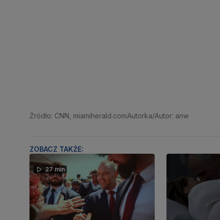
Źródło: CNN, miamiherald.com
Autorka/Autor: anw
ZOBACZ TAKŻE:
27 min