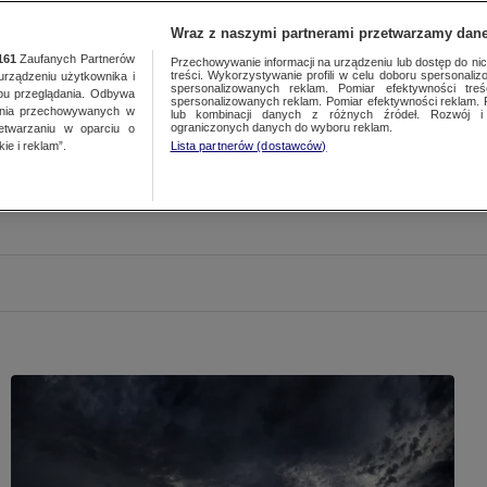
Wraz z naszymi partnerami przetwarzamy dane
161
Zaufanych Partnerów
Przechowywanie informacji na urządzeniu lub dostęp do nich.
treści. Wykorzystywanie profili w celu doboru spersonalizo
ządzeniu użytkownika i
spersonalizowanych reklam. Pomiar efektywności treś
bu przeglądania. Odbywa
spersonalizowanych reklam. Pomiar efektywności reklam. 
ania przechowywanych w
lub kombinacji danych z różnych źródeł. Rozwój i 
ograniczonych danych do wyboru reklam.
zetwarzaniu w oparciu o
ie i reklam”.
Lista partnerów (dostawców)