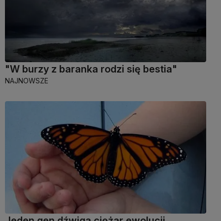
"W burzy z baranka rodzi się bestia"
NAJNOWSZE
Jeden gen dźwiga ciężar ewolucji