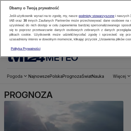
Dbamy o Twoją prywatność
Jeśli użytkownik wyrazi na to zgodę, my, nasze
podmioty stowarzyszone
i naszych
IAB oraz
30
innych Zaufanych Partnerów może przechowywać dane osobowe na ur
uzyskiwać do nich dostęp w celu zapewnienia bardziej spersonalizowanego sposo
się to poprzez przetwarzanie danych osobowych zebranych z danych przegląd
plikach cookie. Użytkownik może udzielić/wycofać zgodę i sprzeciwić się pr
uzasadniony interes w dowolnym momencie, klikając przycisk „Ustawienia plików cook
Polityka Prywatności
METEO
Pogoda
Najnowsze
Polska
Prognoza
Świat
Nauka
Więcej
PROGNOZA