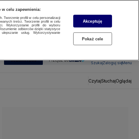
 w celu zapewnienia:
 Tworzenie profili w celu personalizacji
Akceptuję
wanych treści. Tworzenie profili w celu
ci. Wykorzystanie profili do wyboru
Rozumienie odbiorców dzięki statystyce
ulepszanie usług. Wykorzystywanie
Pokaż cele
SUBSKRYBUJ
Przejdź do
Szukaj
Zaloguj się
Menu
Czytaj
Słuchaj
Oglądaj