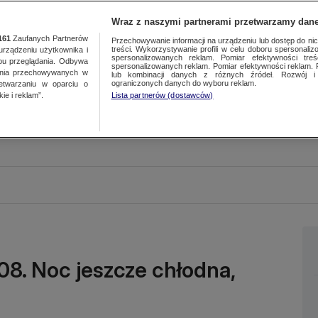
Wraz z naszymi partnerami przetwarzamy dane
161
Zaufanych Partnerów
Przechowywanie informacji na urządzeniu lub dostęp do nich.
treści. Wykorzystywanie profili w celu doboru spersonalizo
ządzeniu użytkownika i
spersonalizowanych reklam. Pomiar efektywności treś
bu przeglądania. Odbywa
spersonalizowanych reklam. Pomiar efektywności reklam. 
ania przechowywanych w
lub kombinacji danych z różnych źródeł. Rozwój i 
ograniczonych danych do wyboru reklam.
zetwarzaniu w oparciu o
ie i reklam”.
Lista partnerów (dostawców)
08. Noc jeszcze chłodna,