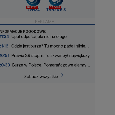
NA ŻYWO
NA ŻYWO
TVN24
TVN24 BiS
INFORMACJE POGODOWE:
21:34
Upał odpuści, ale nie na długo
21:16
Gdzie jest burza? Tu mocno pada i silnie
wieje
20:51
Prawie 39 stopni. Tu skwar był największy
20:33
Burze w Polsce. Pomarańczowe alarmy w
większości województw
Zobacz wszystkie