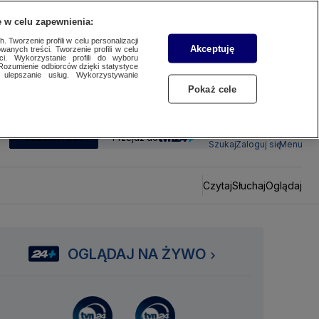
 w celu zapewnienia:
 Tworzenie profili w celu personalizacji
Akceptuję
wanych treści. Tworzenie profili w celu
ci. Wykorzystanie profili do wyboru
Rozumienie odbiorców dzięki statystyce
ulepszanie usług. Wykorzystywanie
Pokaż cele
SUBSKRYBUJ
Przejdź do
Szukaj
Zaloguj się
Menu
Czytaj
Słuchaj
Oglądaj
OGLĄDAJ NA ŻYWO