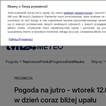
Dbamy o Twoją prywatność
Jeśli użytkownik wyrazi na to zgodę, my, nasze
podmioty stowarzyszone
i naszych
IAB oraz
30
innych Zaufanych Partnerów może przechowywać dane osobowe na ur
uzyskiwać do nich dostęp w celu zapewnienia bardziej spersonalizowanego sposo
się to poprzez przetwarzanie danych osobowych zebranych z danych przegląd
plikach cookie. Użytkownik może udzielić/wycofać zgodę i sprzeciwić się pr
uzasadniony interes w dowolnym momencie, klikając przycisk „Ustawienia plików cook
Polityka Prywatności
METEO
Pogoda
Najnowsze
Polska
Prognoza
Świat
Nauka
Więcej
PROGNOZA
Pogoda na jutro - wtorek 12.
w dzień coraz bliżej upału