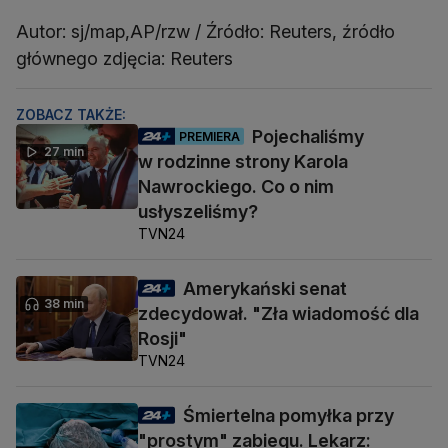
Autor: sj/map,AP/rzw / Źródło: Reuters, źródło
głównego zdjęcia: Reuters
ZOBACZ TAKŻE:
Pojechaliśmy
PREMIERA
27 min
w rodzinne strony Karola
Nawrockiego. Co o nim
usłyszeliśmy?
TVN24
Amerykański senat
38 min
zdecydował. "Zła wiadomość dla
Rosji"
TVN24
Śmiertelna pomyłka przy
"prostym" zabiegu. Lekarz: