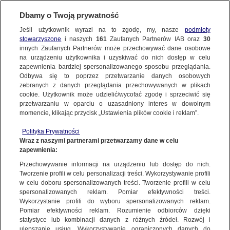
Dbamy o Twoją prywatność
METEO
Jeśli użytkownik wyrazi na to zgodę, my, nasze
podmioty
stowarzyszone
i naszych
161
Zaufanych Partnerów IAB oraz
30
NAJNOWSZE
innych Zaufanych Partnerów może przechowywać dane osobowe
na urządzeniu użytkownika i uzyskiwać do nich dostęp w celu
Wstrząsy w Iranie. Dzień po dniu
zapewnienia bardziej spersonalizowanego sposobu przeglądania.
Odbywa się to poprzez przetwarzanie danych osobowych
21.12.2017, 21:31
zebranych z danych przeglądania przechowywanych w plikach
cookie. Użytkownik może udzielić/wycofać zgodę i sprzeciwić się
przetwarzaniu w oparciu o uzasadniony interes w dowolnym
Udostępnij
momencie, klikając przycisk „Ustawienia plików cookie i reklam”.
Polityka Prywatności
W czwartek w prowincji Kerman w Iranie
Wraz z naszymi partnerami przetwarzamy dane w celu
zatrzęsła się ziemia. Nie ma doniesień o ofiarach
zapewnienia:
śmiertelnych. Dzień wcześniej wstrząsy
Przechowywanie informacji na urządzeniu lub dostęp do nich.
wystąpiły w okolicach Teheranu.
Tworzenie profili w celu personalizacji treści. Wykorzystywanie profili
w celu doboru spersonalizowanych treści. Tworzenie profili w celu
Trzęsienie ziemi o magnitudzie 5.2 wystąpiło w
spersonalizowanych reklam. Pomiar efektywności treści.
Wykorzystanie profili do wyboru spersonalizowanych reklam.
południowo-wschodniej irańskiej prowincji Kerman
Pomiar efektywności reklam. Rozumienie odbiorców dzięki
w czwartek o godz. 20.34 czasu lokalnego.
statystyce lub kombinacji danych z różnych źródeł. Rozwój i
ulepszanie usług. Wykorzystywanie ograniczonych danych do