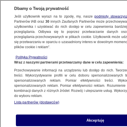
Dbamy o Twoją prywatność
Jeśli użytkownik wyrazi na to zgodę, my, nasze
podmioty stowarzys
Partnerów IAB oraz
30
innych Zaufanych Partnerów może przechowywa
METEO
użytkownika i uzyskiwać do nich dostęp w celu zapewnienia bardzi
przeglądania. Odbywa się to poprzez przetwarzanie danych os
przeglądania przechowywanych w plikach cookie. Użytkownik może udzie
NAJNOWSZE
się przetwarzaniu w oparciu o uzasadniony interes w dowolnym momencie
plików cookie i reklam”.
Wiatr wyrządził szkody w Ustce.
Zdjęcia Reportera24
Polityka Prywatności
Wraz z naszymi partnerami przetwarzamy dane w celu zapewnienia:
POLSKA
Przechowywanie informacji na urządzeniu lub dostęp do nich. Tworzeni
treści. Wykorzystywanie profili w celu doboru spersonalizowanych tr
spersonalizowanych reklam. Pomiar efektywności treści. Wyko
Dwie osoby ranne po burzach. "W
spersonalizowanych reklam. Pomiar efektywności reklam. Rozumienie o
okna waliło, jakby ktoś wiadrami wodę
kombinacji danych z różnych źródeł. Rozwój i ulepszanie usług. Wykor
do wyboru reklam.
lał"
Lista partnerów (dostawców)
POLSKA
Trąby wodne wirowały u wybrzeży
Akceptuję
miasta. Nagranie