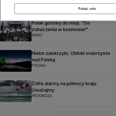
ŚWIAT
Pokaż cele
Polak gotowy do misji. "Do
zobaczenia w kosmosie!"
ŚWIAT
Niebo zaiskrzyło. Obłoki srebrzyste
nad Polską
POLSKA
Żółte alarmy na północy kraju.
Uważajmy
PROGNOZA