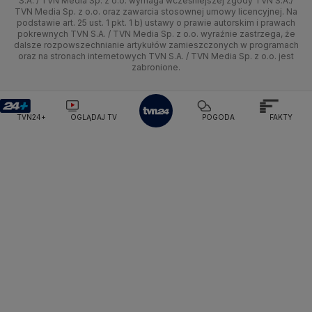
S.A. / TVN Media Sp. z o.o. wymaga wcześniejszej zgody TVN S.A./
TVN Media Sp. z o.o. oraz zawarcia stosownej umowy licencyjnej. Na
Pogoda Radomsko
Pogoda Bochnia
Pogoda Brodnica
podstawie art. 25 ust. 1 pkt. 1 b) ustawy o prawie autorskim i prawach
Kujawsko-pomorskie
Ze świata
Siatkówka
Tech
HGTV
Oglądaj na TV
Pogoda Krynica Morska
Pogoda Kutno
pokrewnych TVN S.A. / TVN Media Sp. z o.o. wyraźnie zastrzega, że
dalsze rozpowszechnianie artykułów zamieszczonych w programach
Pogoda Gniezno
Pogoda Jelenia Góra
Lublin
Tech
F1
Nauka
TVN Turbo
Zrealizuj voucher
oraz na stronach internetowych TVN S.A. / TVN Media Sp. z o.o. jest
Pogoda Sandomierz
Pogoda Tarnowskie Góry
zabronione.
Lubuskie
Moto
Pogoda Kołobrzeg
Rozrywka
Pogoda Kalisz
TVN Style
Pogoda Krynica-Zdrój
Pogoda Szklarska Poręba
Olsztyn
Dla seniora
TVN7
Pogoda Suwałki
Pogoda Radom
TVN24+
OGLĄDAJ TV
POGODA
FAKTY
Opole
Turystyka
TTV
Rzeszów
Szczecin
Białystok