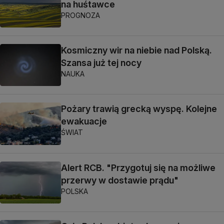
na huśtawce
PROGNOZA
Kosmiczny wir na niebie nad Polską.
Szansa już tej nocy
NAUKA
Pożary trawią grecką wyspę. Kolejne
ewakuacje
ŚWIAT
Alert RCB. "Przygotuj się na możliwe
przerwy w dostawie prądu"
POLSKA