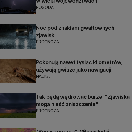
w wielu województwach
POGODA
Noc pod znakiem gwałtownych
zjawisk
PROGNOZA
Pokonują nawet tysiąc kilometrów,
używają gwiazd jako nawigacji
NAUKA
Tak będą wędrować burze. "Zjawiska
mogą nieść zniszczenie"
PROGNOZA
"Kopuła gorąca". Miliony ludzi