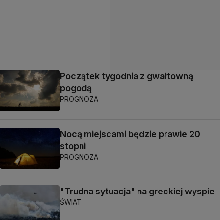
Początek tygodnia z gwałtowną
pogodą
PROGNOZA
Nocą miejscami będzie prawie 20
stopni
PROGNOZA
"Trudna sytuacja" na greckiej wyspie
ŚWIAT