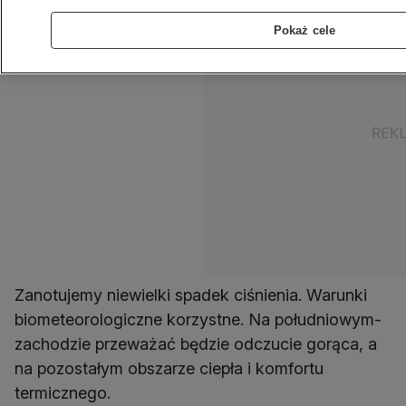
Pokaż cele
Zanotujemy niewielki spadek ciśnienia. Warunki
biometeorologiczne korzystne. Na południowym-
zachodzie przeważać będzie odczucie gorąca, a
na pozostałym obszarze ciepła i komfortu
termicznego.