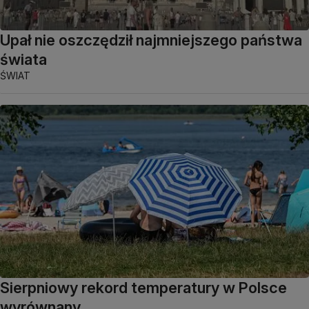
Upał nie oszczędził najmniejszego państwa
świata
ŚWIAT
Sierpniowy rekord temperatury w Polsce
wyrównany