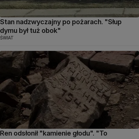
Stan nadzwyczajny po pożarach. "Słup
dymu był tuż obok"
ŚWIAT
Ren odsłonił "kamienie głodu". "To