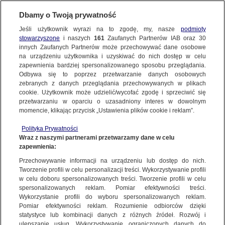
Dbamy o Twoją prywatność
Jeśli użytkownik wyrazi na to zgodę, my, nasze
podmioty
stowarzyszone
i naszych
161
Zaufanych Partnerów IAB oraz
30
NAJNOWSZE
innych Zaufanych Partnerów może przechowywać dane osobowe
na urządzeniu użytkownika i uzyskiwać do nich dostęp w celu
zapewnienia bardziej spersonalizowanego sposobu przeglądania.
Dzień dobry!
FAKTY
Odbywa się to poprzez przetwarzanie danych osobowych
Jedno konto do wszystkich usług
zebranych z danych przeglądania przechowywanych w plikach
cookie. Użytkownik może udzielić/wycofać zgodę i sprzeciwić się
przetwarzaniu w oparciu o uzasadniony interes w dowolnym
TVN24 GO
momencie, klikając przycisk „Ustawienia plików cookie i reklam”.
ZALOGUJ SIĘ
Polityka Prywatności
POLSKA
Wraz z naszymi partnerami przetwarzamy dane w celu
OCIEPLENIE KLIMATU
zapewnienia:
Zarejestruj się
Przechowywanie informacji na urządzeniu lub dostęp do nich.
ŚWIAT
Tworzenie profili w celu personalizacji treści. Wykorzystywanie profili
w celu doboru spersonalizowanych treści. Tworzenie profili w celu
spersonalizowanych reklam. Pomiar efektywności treści.
miasta:
Wykorzystanie profili do wyboru spersonalizowanych reklam.
WARSZAWA
Pomiar efektywności reklam. Rozumienie odbiorców dzięki
statystyce lub kombinacji danych z różnych źródeł. Rozwój i
ulepszanie usług. Wykorzystywanie ograniczonych danych do