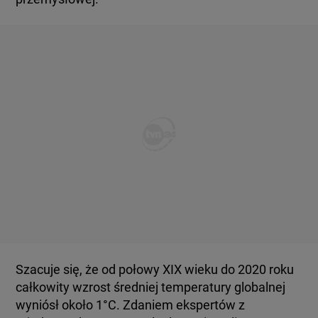
KUJAWSKO-POMORSKIE
TOTERAZ
LUBLIN
OPINIE
LUBUSKIE
ATAK ROSJI NA UKRAINĘ
OLSZTYN
SZKŁO KONTAKTOWE
OPOLE
CIEKAWOSTKI
RZESZÓW
PROGRAMY
Szacuje się, że od połowy XIX wieku do 2020 roku
SZCZECIN
RAPORTY
całkowity wzrost średniej temperatury globalnej
wyniósł około 1°C. Zdaniem ekspertów z