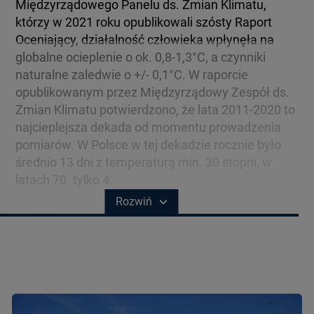
BIAŁYSTOK
Międzyrządowego Panelu ds. Zmian Klimatu,
TVN24 УКРАЇНСЬКОЮ МОВОЮ
którzy w 2021 roku opublikowali szósty Raport
Oceniający, działalność człowieka wpłynęła na
globalne ocieplenie o ok. 0,8-1,3°C, a czynniki
WIĘCEJ
naturalne zaledwie o +/- 0,1°C. W raporcie
opublikowanym przez Międzyrządowy Zespół ds.
KANAŁY
Zmian Klimatu potwierdzono, że lata 2011-2020 to
najcieplejsza dekada od momentu prowadzenia
pomiarów. W Polsce w tej dekadzie rocznie było
REGULAMIN SERWISU
średnio 13 dni z temperaturą min. 30 stopni, w
latach 70. tylko 4.
POLITYKA PRYWATNOŚCI
Rozwiń
Copyright (C) 1997-2025 Korzystanie z materiałów redakcyjnych TVN S.A. / TVN Media Sp. z
o.o. wymaga wcześniejszej zgody TVN S.A./ TVN Media Sp. z o.o. oraz zawarcia stosownej
umowy licencyjnej. Na podstawie art. 25 ust. 1 pkt. 1 b) ustawy o prawie autorskim i prawach
pokrewnych TVN S.A. / TVN Media Sp. z o.o. wyraźnie zastrzega, że dalsze
rozpowszechnianie artykułów zamieszczonych w programach oraz na stronach
internetowych TVN S.A. / TVN Media Sp. z o.o. jest zabronione.