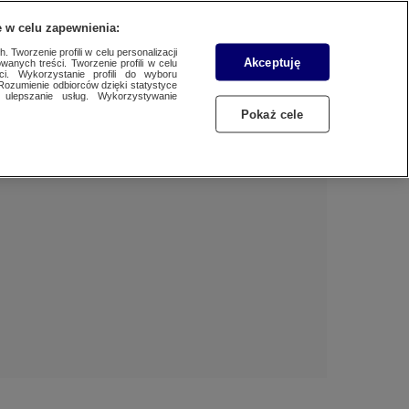
 w celu zapewnienia:
 Tworzenie profili w celu personalizacji
Akceptuję
wanych treści. Tworzenie profili w celu
BIZNES
Dzień dobry!
ci. Wykorzystanie profili do wyboru
Rozumienie odbiorców dzięki statystyce
Jedno konto do wszystkich usług
ulepszanie usług. Wykorzystywanie
WYBORY
Pokaż cele
ZALOGUJ SIĘ
SAMORZĄDOWE 2024
Zarejestruj się
SPORT
KONKRET24
KONTAKT24
TOTERAZ
OPINIE
ATAK ROSJI NA UKRAINĘ
SZKŁO KONTAKTOWE