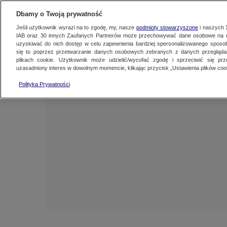
NAJNOWSZE
FAKTY
TVN24 GO
Dbamy o Twoją prywatność
Jeśli użytkownik wyrazi na to zgodę, my, nasze
podmioty stowarzyszone
i naszych
IAB oraz
30
innych Zaufanych Partnerów może przechowywać dane osobowe na ur
uzyskiwać do nich dostęp w celu zapewnienia bardziej spersonalizowanego sposo
się to poprzez przetwarzanie danych osobowych zebranych z danych przegląd
plikach cookie. Użytkownik może udzielić/wycofać zgodę i sprzeciwić się pr
uzasadniony interes w dowolnym momencie, klikając przycisk „Ustawienia plików cook
Polityka Prywatności