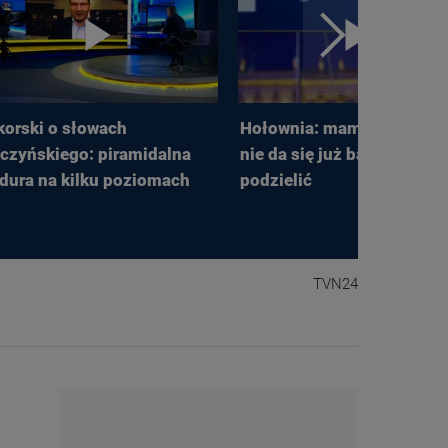
korski o słowach
Hołownia: mam wrażenie, 
czyńskiego: piramidalna
nie da się już bardziej Pols
dura na kilku poziomach
podzielić
TVN24