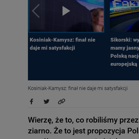
Kosiniak-Kamysz: finał nie
Sikorski: wy
daje mi satysfakcji
mamy jasny
Polską nacj
europejską
Kosiniak-Kamysz: finał nie daje mi satysfakcji
Wierzę, że to, co robiliśmy przez
ziarno. Że to jest propozycja Pols