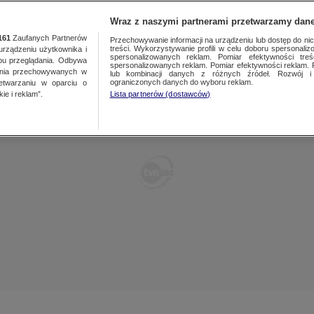
POLSKA
ŚWIAT
WARSZAWA
PREMIUM
METEO
Wraz z naszymi partnerami przetwarzamy dane
161
Zaufanych Partnerów
Przechowywanie informacji na urządzeniu lub dostęp do nich.
treści. Wykorzystywanie profili w celu doboru spersonalizo
ządzeniu użytkownika i
WARSZAWA
spersonalizowanych reklam. Pomiar efektywności treś
LUBLIN
bu przeglądania. Odbywa
spersonalizowanych reklam. Pomiar efektywności reklam. 
ania przechowywanych w
lub kombinacji danych z różnych źródeł. Rozwój i 
ŁÓDŹ
LUBUSKIE
ograniczonych danych do wyboru reklam.
zetwarzaniu w oparciu o
ie i reklam”.
Lista partnerów (dostawców)
KATOWICE
OLSZTYN
KRAKÓW
OPOLE
POZNAŃ
RZESZÓW
WROCŁAW
SZCZECIN
KIELCE
BIAŁYSTOK
KUJAWSKO-
POMORSKIE