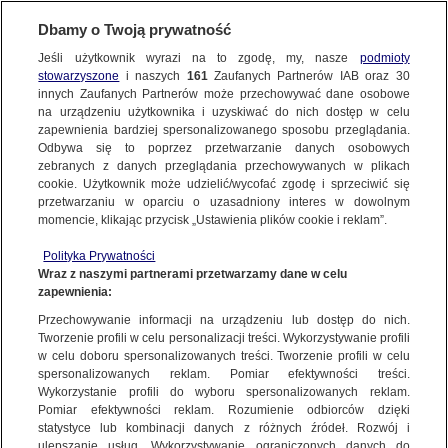
Dbamy o Twoją prywatność
TVN24
|
WYBORY PARLAMENTARNE 2023
Jeśli użytkownik wyrazi na to zgodę, my, nasze
podmioty
stowarzyszone
i naszych
161
Zaufanych Partnerów IAB oraz
30
NAJNOWSZE
Nowy projekt rozporządzenia MSZ.
innych Zaufanych Partnerów może przechowywać dane osobowe
Zakłada likwidację obwodu głosowania
na urządzeniu użytkownika i uzyskiwać do nich dostęp w celu
zapewnienia bardziej spersonalizowanego sposobu przeglądania.
w Tel Awiwie
Dzień dobry!
FAKTY
Odbywa się to poprzez przetwarzanie danych osobowych
Jedno konto do wszystkich usług
zebranych z danych przeglądania przechowywanych w plikach
12 PAŹDZIERNIKA
 2023
 7:22
cookie. Użytkownik może udzielić/wycofać zgodę i sprzeciwić się
przetwarzaniu w oparciu o uzasadniony interes w dowolnym
TVN24 GO
momencie, klikając przycisk „Ustawienia plików cookie i reklam”.
ZALOGUJ SIĘ
Polityka Prywatności
POLSKA
Wraz z naszymi partnerami przetwarzamy dane w celu
Ministerstwo Spraw Zagranicznych opublikowało
zapewnienia:
Zarejestruj się
projekt rozporządzenia zakładający likwidację
Przechowywanie informacji na urządzeniu lub dostęp do nich.
obwodu głosowania w Tel Awiwie. Jak
ŚWIAT
Tworzenie profili w celu personalizacji treści. Wykorzystywanie profili
przekazano w komunikacie, projekt powstał "w
w celu doboru spersonalizowanych treści. Tworzenie profili w celu
spersonalizowanych reklam. Pomiar efektywności treści.
trosce o bezpieczeństwo naszych obywateli,
miasta:
Wykorzystanie profili do wyboru spersonalizowanych reklam.
uwzględniając fakt, że Państwo Izrael znajduje
WARSZAWA
Pomiar efektywności reklam. Rozumienie odbiorców dzięki
się w stanie wojny".
statystyce lub kombinacji danych z różnych źródeł. Rozwój i
ulepszanie usług. Wykorzystywanie ograniczonych danych do