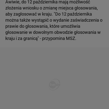
BIAŁYSTOK
Awiwie, do 12 października mają możliwość
TVN24 УКРАЇНСЬКОЮ МОВОЮ
złożenia wniosku o zmianę miejsca głosowania,
aby zagłosować w kraju. "Do 12 października
można także wystąpić o wydanie zaświadczenia o
WIĘCEJ
prawie do głosowania, które umożliwia
głosowanie w dowolnym obwodzie głosowania w
KANAŁY
kraju i za granicą" - przypomina MSZ.
REGULAMIN SERWISU
POLITYKA PRYWATNOŚCI
Copyright (C) 1997-2025 Korzystanie z materiałów redakcyjnych TVN S.A. / TVN Media Sp. z
o.o. wymaga wcześniejszej zgody TVN S.A./ TVN Media Sp. z o.o. oraz zawarcia stosownej
umowy licencyjnej. Na podstawie art. 25 ust. 1 pkt. 1 b) ustawy o prawie autorskim i prawach
pokrewnych TVN S.A. / TVN Media Sp. z o.o. wyraźnie zastrzega, że dalsze
rozpowszechnianie artykułów zamieszczonych w programach oraz na stronach
internetowych TVN S.A. / TVN Media Sp. z o.o. jest zabronione.