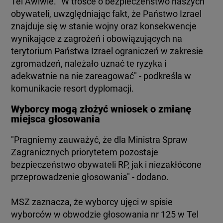
Tel Awiwie. "W trosce o bezpieczeństwo naszych
KUJAWSKO-POMORSKIE
TOTERAZ
obywateli, uwzględniając fakt, że Państwo Izrael
znajduje się w stanie wojny oraz konsekwencje
wynikające z zagrożeń i obowiązujących na
LUBLIN
OPINIE
terytorium Państwa Izrael ograniczeń w zakresie
zgromadzeń, należało uznać te ryzyka i
LUBUSKIE
ATAK ROSJI NA UKRAINĘ
adekwatnie na nie zareagować" - podkreśla w
komunikacie resort dyplomacji.
OLSZTYN
SZKŁO KONTAKTOWE
Wyborcy mogą złożyć wniosek o zmianę
miejsca głosowania
OPOLE
CIEKAWOSTKI
"Pragniemy zauważyć, że dla Ministra Spraw
Zagranicznych priorytetem pozostaje
RZESZÓW
bezpieczeństwo obywateli RP, jak i niezakłócone
PROGRAMY
przeprowadzenie głosowania" - dodano.
SZCZECIN
RAPORTY
MSZ zaznacza, że wyborcy ujęci w spisie
wyborców w obwodzie głosowania nr 125 w Tel