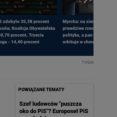
S zdobyło 35,38 procent
Myrcha: na ziemi dzieją si
osów, Koalicja Obywatelska
prawdziwe rzeczy, prawdz
30,70 procent, Trzecia
polityka, a pan Bochenek
oga - 14,40 procent
orbituje w chmurach
TVN24
POWIĄZANE TEMATY
Szef ludowców "puszcza
oko do PiS"? Europoseł PiS