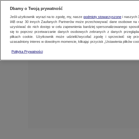
NAJNOWSZE
FAKTY
TVN24 GO
Dbamy o Twoją prywatność
Jeśli użytkownik wyrazi na to zgodę, my, nasze
podmioty stowarzyszone
i naszych
IAB oraz
30
innych Zaufanych Partnerów może przechowywać dane osobowe na ur
uzyskiwać do nich dostęp w celu zapewnienia bardziej spersonalizowanego sposo
się to poprzez przetwarzanie danych osobowych zebranych z danych przegląd
plikach cookie. Użytkownik może udzielić/wycofać zgodę i sprzeciwić się pr
uzasadniony interes w dowolnym momencie, klikając przycisk „Ustawienia plików cook
Polityka Prywatności