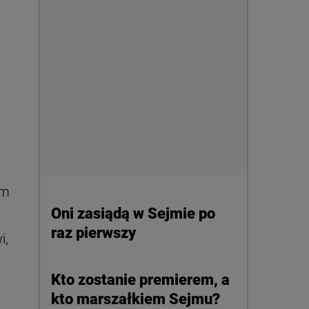
ym
Oni zasiądą w Sejmie po
raz pierwszy
i,
Kto zostanie premierem, a
kto marszałkiem Sejmu?