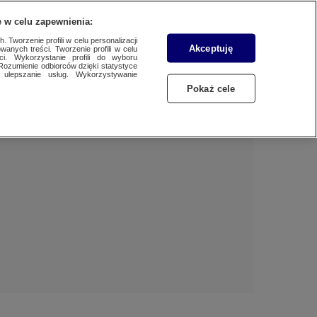
 w celu zapewnienia:
 Tworzenie profili w celu personalizacji
Akceptuję
wanych treści. Tworzenie profili w celu
BIZNES
Dzień dobry!
ci. Wykorzystanie profili do wyboru
Rozumienie odbiorców dzięki statystyce
Jedno konto do wszystkich usług
ulepszanie usług. Wykorzystywanie
WYBORY
Pokaż cele
ZALOGUJ SIĘ
SAMORZĄDOWE 2024
Zarejestruj się
SPORT
KONKRET24
KONTAKT24
TOTERAZ
OPINIE
ATAK ROSJI NA UKRAINĘ
SZKŁO KONTAKTOWE