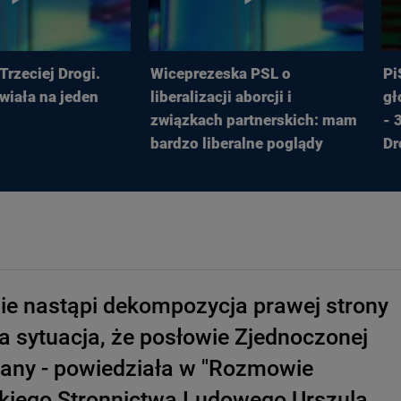
Trzeciej Drogi.
Wiceprezeska PSL o
Pi
wiała na jeden
liberalizacji aborcji i
gł
związkach partnerskich: mam
- 
bardzo liberalne poglądy
Dr
ie nastąpi dekompozycja prawej strony
ka sytuacja, że posłowie Zjednoczonej
iany - powiedziała w "Rozmowie
skiego Stronnictwa Ludowego Urszula