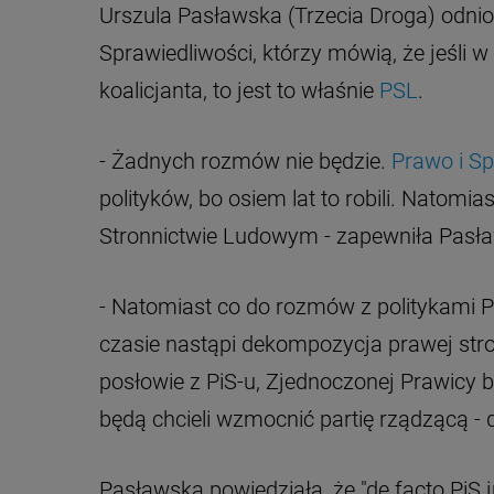
Urszula Pasławska (Trzecia Droga) odnio
Sprawiedliwości, którzy mówią, że jeśli
koalicjanta, to jest to właśnie
PSL
.
- Żadnych rozmów nie będzie.
Prawo i S
polityków, bo osiem lat to robili. Natomi
Stronnictwie Ludowym - zapewniła Pasł
- Natomiast co do rozmów z politykami P
czasie nastąpi dekompozycja prawej stron
posłowie z PiS-u, Zjednoczonej Prawicy bę
będą chcieli wzmocnić partię rządzącą - 
Pasławska powiedziała, że "de facto PiS ju