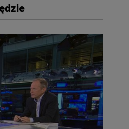
ędzie
CIEKAWOSTKI
PROGRAMY
RAPORTY
TVN24 УКРАЇНСЬКОЮ
МОВОЮ