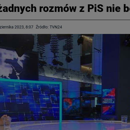
żadnych rozmów z PiS nie b
ziernika 2023, 8:07
Źródło:
TVN24