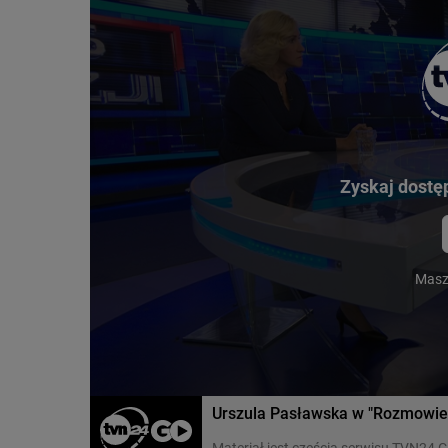
Zyskaj dostęp
Masz
Urszula Pasławska w "Rozmowie
Materiał jest częścią serwisu TVN24 