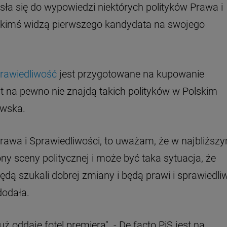
sła się do wypowiedzi niektórych polityków Prawa i
 w kimś widzą pierwszego kandydata na swojego
prawiedliwość
jest przygotowane na kupowanie
ast na pewno nie znajdą takich polityków w Polskim
awska.
rawa i Sprawiedliwości, to uważam, że w najbliższ
y sceny politycznej i może być taka sytuacja, że
dą szukali dobrej zmiany i będą prawi i sprawiedliw
dodała.
ż oddaje fotel premiera". - De facto PiS jest na