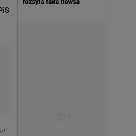
rozsyła fake newsa
PiS
go