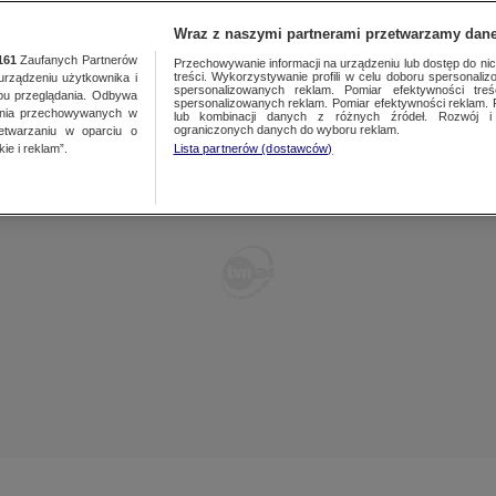
POLSKA
ŚWIAT
WARSZAWA
PREMIUM
METEO
Wraz z naszymi partnerami przetwarzamy dane
161
Zaufanych Partnerów
Przechowywanie informacji na urządzeniu lub dostęp do nich.
treści. Wykorzystywanie profili w celu doboru spersonalizo
ządzeniu użytkownika i
WARSZAWA
spersonalizowanych reklam. Pomiar efektywności treś
LUBLIN
bu przeglądania. Odbywa
spersonalizowanych reklam. Pomiar efektywności reklam. 
ania przechowywanych w
lub kombinacji danych z różnych źródeł. Rozwój i 
ŁÓDŹ
LUBUSKIE
ograniczonych danych do wyboru reklam.
zetwarzaniu w oparciu o
ie i reklam”.
Lista partnerów (dostawców)
KATOWICE
OLSZTYN
KRAKÓW
OPOLE
POZNAŃ
RZESZÓW
WROCŁAW
SZCZECIN
KIELCE
BIAŁYSTOK
KUJAWSKO-
POMORSKIE