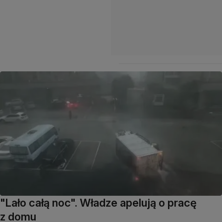
"Lało całą noc". Władze apelują o pracę
z domu