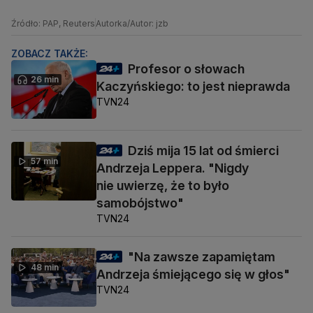
Źródło: PAP, Reuters
Autorka/Autor: jzb
ZOBACZ TAKŻE:
Profesor o słowach
26 min
Kaczyńskiego: to jest nieprawda
TVN24
Dziś mija 15 lat od śmierci
57 min
Andrzeja Leppera. "Nigdy
nie uwierzę, że to było
samobójstwo"
TVN24
"Na zawsze zapamiętam
48 min
Andrzeja śmiejącego się w głos"
TVN24