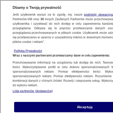
Dbamy o Twoją prywatność
Jeśli użytkownik wyrazi na to zgodę, my, nasze
podmioty stowarzys
Partnerów IAB oraz
30
innych Zaufanych Partnerów może przechowywa
METEO
użytkownika i uzyskiwać do nich dostęp w celu zapewnienia bardzi
przeglądania. Odbywa się to poprzez przetwarzanie danych os
przeglądania przechowywanych w plikach cookie. Użytkownik może udzie
ŚWIAT
się przetwarzaniu w oparciu o uzasadniony interes w dowolnym momencie
plików cookie i reklam”.
Rzadki cyklon przyniósł śmiertelne
Polityka Prywatności
powodzie
Wraz z naszymi partnerami przetwarzamy dane w celu zapewnienia:
Przechowywanie informacji na urządzeniu lub dostęp do nich. Tworzeni
28.11.2025, 13:18
treści. Wykorzystywanie profili w celu doboru spersonalizowanych tr
spersonalizowanych reklam. Pomiar efektywności treści. Wyko
Posłuchaj artykułu
spersonalizowanych reklam. Pomiar efektywności reklam. Rozumienie o
Czyta lektor AI
kombinacji danych z różnych źródeł. Rozwój i ulepszanie usług. Wykor
do wyboru reklam.
Lista partnerów (dostawców)
Akceptuję