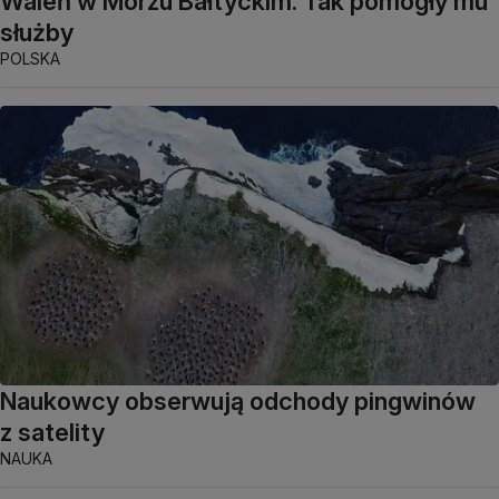
Waleń w Morzu Bałtyckim. Tak pomogły mu
służby
POLSKA
Naukowcy obserwują odchody pingwinów
z satelity
NAUKA