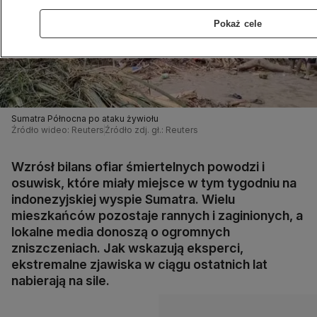
Pokaż cele
Sumatra Północna po ataku żywiołu
Źródło wideo: Reuters
Źródło zdj. gł.: Reuters
Wzrósł bilans ofiar śmiertelnych powodzi i
osuwisk, które miały miejsce w tym tygodniu na
indonezyjskiej wyspie Sumatra. Wielu
mieszkańców pozostaje rannych i zaginionych, a
lokalne media donoszą o ogromnych
zniszczeniach. Jak wskazują eksperci,
ekstremalne zjawiska w ciągu ostatnich lat
nabierają na sile.