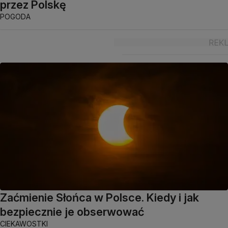
przez Polskę
POGODA
Zaćmienie Słońca w Polsce. Kiedy i jak
bezpiecznie je obserwować
CIEKAWOSTKI