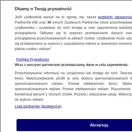
Dbamy o Twoją prywatność
Jeśli użytkownik wyrazi na to zgodę, my, nasze
podmioty stowarzys
Partnerów IAB oraz
30
innych Zaufanych Partnerów może przechowywa
METEO
użytkownika i uzyskiwać do nich dostęp w celu zapewnienia bardzi
przeglądania. Odbywa się to poprzez przetwarzanie danych os
przeglądania przechowywanych w plikach cookie. Użytkownik może udzie
ŚWIAT
się przetwarzaniu w oparciu o uzasadniony interes w dowolnym momencie
plików cookie i reklam”.
Płomienie nad popularnym kurortem
Polityka Prywatności
Wraz z naszymi partnerami przetwarzamy dane w celu zapewnienia:
6.08.2024, 08:52
Przechowywanie informacji na urządzeniu lub dostęp do nich. Tworzeni
treści. Wykorzystywanie profili w celu doboru spersonalizowanych tr
Udostępnij
spersonalizowanych reklam. Pomiar efektywności treści. Wyko
spersonalizowanych reklam. Pomiar efektywności reklam. Rozumienie o
kombinacji danych z różnych źródeł. Rozwój i ulepszanie usług. Wykor
do wyboru reklam.
Lista partnerów (dostawców)
Akceptuję