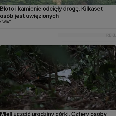
Błoto i kamienie odcięły drogę. Kilkaset
osób jest uwięzionych
ŚWIAT
Mieli uczcić urodziny córki. Cztery osoby