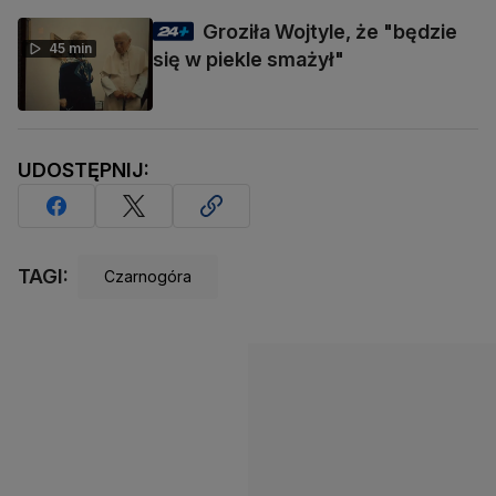
Groziła Wojtyle, że "będzie
45 min
się w piekle smażył"
UDOSTĘPNIJ:
TAGI:
Czarnogóra