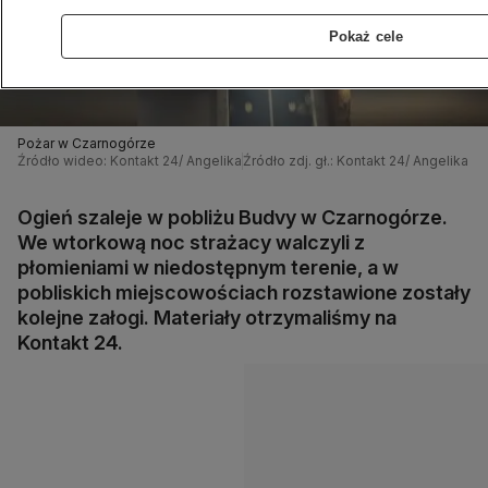
Pokaż cele
Pożar w Czarnogórze
Źródło wideo: Kontakt 24/ Angelika
Źródło zdj. gł.: Kontakt 24/ Angelika
Ogień szaleje w pobliżu Budvy w Czarnogórze.
We wtorkową noc strażacy walczyli z
płomieniami w niedostępnym terenie, a w
pobliskich miejscowościach rozstawione zostały
kolejne załogi. Materiały otrzymaliśmy na
Kontakt 24.