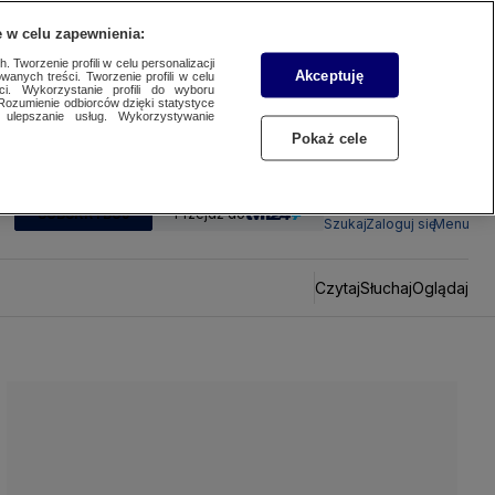
 w celu zapewnienia:
 Tworzenie profili w celu personalizacji
Akceptuję
wanych treści. Tworzenie profili w celu
ci. Wykorzystanie profili do wyboru
Rozumienie odbiorców dzięki statystyce
ulepszanie usług. Wykorzystywanie
Pokaż cele
SUBSKRYBUJ
Przejdź do
Szukaj
Zaloguj się
Menu
Czytaj
Słuchaj
Oglądaj