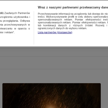
Wraz z naszymi partnerami przetwarzamy dane
161
Zaufanych Partnerów
Przechowywanie informacji na urządzeniu lub dostęp do nich.
treści. Wykorzystywanie profili w celu doboru spersonalizo
ządzeniu użytkownika i
spersonalizowanych reklam. Pomiar efektywności treś
bu przeglądania. Odbywa
spersonalizowanych reklam. Pomiar efektywności reklam. 
ania przechowywanych w
lub kombinacji danych z różnych źródeł. Rozwój i 
ograniczonych danych do wyboru reklam.
zetwarzaniu w oparciu o
ie i reklam”.
Lista partnerów (dostawców)