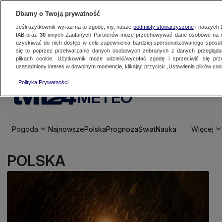
Dbamy o Twoją prywatność
Jeśli użytkownik wyrazi na to zgodę, my, nasze
podmioty stowarzyszone
i naszych
IAB oraz
30
innych Zaufanych Partnerów może przechowywać dane osobowe na ur
uzyskiwać do nich dostęp w celu zapewnienia bardziej spersonalizowanego sposo
się to poprzez przetwarzanie danych osobowych zebranych z danych przegląd
plikach cookie. Użytkownik może udzielić/wycofać zgodę i sprzeciwić się pr
uzasadniony interes w dowolnym momencie, klikając przycisk „Ustawienia plików cook
Polityka Prywatności
METEO
Pogoda
Najnowsze
Polska
Prognoza
Świat
Nauka
Więcej
POLSKA