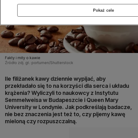
Pokaż cele
Fakty i mity o kawie
Źródło zdj. gł.: portumen/Shutterstock
Ile filiżanek kawy dziennie wypijać, aby
przekładało się to na korzyści dla serca i układu
krążenia? Wyliczyli to naukowcy z Instytutu
Semmelweisa w Budapeszcie i Queen Mary
University w Londynie. Jak podkreślają badacze,
nie bez znaczenia jest też to, czy pijemy kawę
mieloną czy rozpuszczalną.