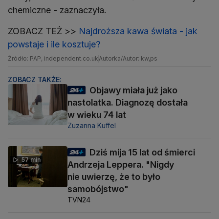
chemiczne - zaznaczyła.
ZOBACZ TEŻ >>
Najdroższa kawa świata - jak
powstaje i ile kosztuje?
Źródło: PAP, independent.co.uk
Autorka/Autor: kw,ps
ZOBACZ TAKŻE:
Objawy miała już jako
nastolatka. Diagnozę dostała
w wieku 74 lat
Zuzanna Kuffel
Dziś mija 15 lat od śmierci
57 min
Andrzeja Leppera. "Nigdy
nie uwierzę, że to było
samobójstwo"
TVN24