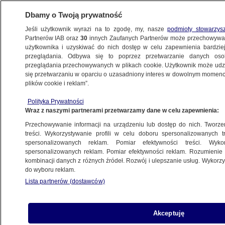
Dbamy o Twoją prywatność
Jeśli użytkownik wyrazi na to zgodę, my, nasze
podmioty stowarzys
Partnerów IAB oraz
30
innych Zaufanych Partnerów może przechowywa
METEO
użytkownika i uzyskiwać do nich dostęp w celu zapewnienia bardzi
przeglądania. Odbywa się to poprzez przetwarzanie danych os
przeglądania przechowywanych w plikach cookie. Użytkownik może udzie
NAUKA
się przetwarzaniu w oparciu o uzasadniony interes w dowolnym momencie
plików cookie i reklam”.
Ile kawy pić, by mieć zdrowe serce?
Polityka Prywatności
Żeby odpowiedzieć na to pytanie,
Wraz z naszymi partnerami przetwarzamy dane w celu zapewnienia:
analizowano dane z 11 lat
Przechowywanie informacji na urządzeniu lub dostęp do nich. Tworzeni
treści. Wykorzystywanie profili w celu doboru spersonalizowanych tr
10.02.2022, 08:06
spersonalizowanych reklam. Pomiar efektywności treści. Wyko
spersonalizowanych reklam. Pomiar efektywności reklam. Rozumienie o
kombinacji danych z różnych źródeł. Rozwój i ulepszanie usług. Wykor
Udostępnij
do wyboru reklam.
Lista partnerów (dostawców)
Akceptuję