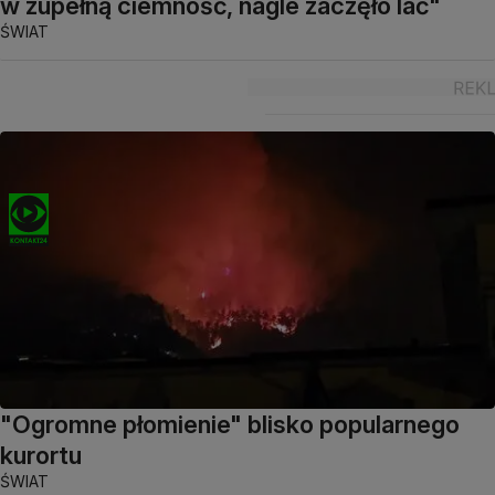
w zupełną ciemność, nagle zaczęło lać"
ŚWIAT
"Ogromne płomienie" blisko popularnego
kurortu
ŚWIAT