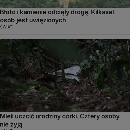
Błoto i kamienie odcięły drogę. Kilkaset
osób jest uwięzionych
ŚWIAT
Mieli uczcić urodziny córki. Cztery osoby
nie żyją