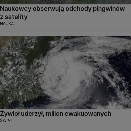
Naukowcy obserwują odchody pingwinów
z satelity
NAUKA
Żywioł uderzył, milion ewakuowanych
ŚWIAT