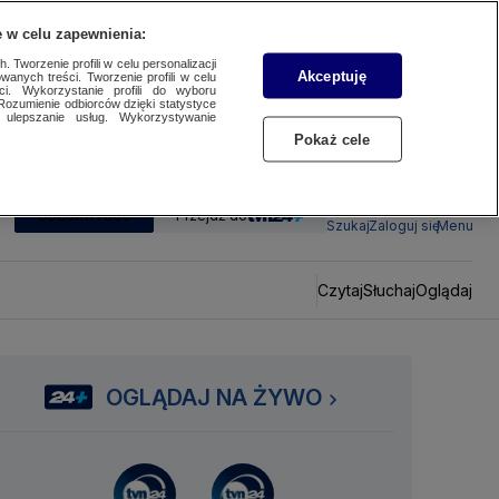
 w celu zapewnienia:
 Tworzenie profili w celu personalizacji
Akceptuję
wanych treści. Tworzenie profili w celu
ci. Wykorzystanie profili do wyboru
Rozumienie odbiorców dzięki statystyce
ulepszanie usług. Wykorzystywanie
Pokaż cele
SUBSKRYBUJ
Przejdź do
Szukaj
Zaloguj się
Menu
Czytaj
Słuchaj
Oglądaj
OGLĄDAJ NA ŻYWO