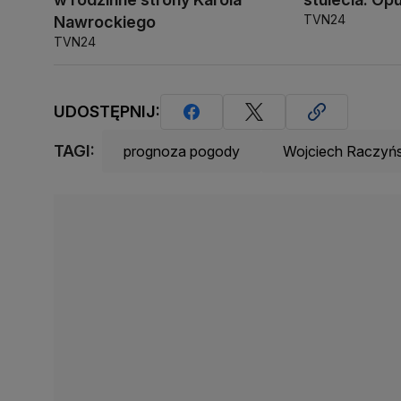
TVN24
Nawrockiego
TVN24
UDOSTĘPNIJ:
TAGI:
prognoza pogody
Wojciech Raczyńs