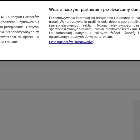
Wraz z naszymi partnerami przetwarzamy dane
161
Zaufanych Partnerów
Przechowywanie informacji na urządzeniu lub dostęp do nich.
treści. Wykorzystywanie profili w celu doboru spersonalizo
ządzeniu użytkownika i
spersonalizowanych reklam. Pomiar efektywności treś
bu przeglądania. Odbywa
spersonalizowanych reklam. Pomiar efektywności reklam. 
ania przechowywanych w
lub kombinacji danych z różnych źródeł. Rozwój i 
ograniczonych danych do wyboru reklam.
zetwarzaniu w oparciu o
ie i reklam”.
Lista partnerów (dostawców)