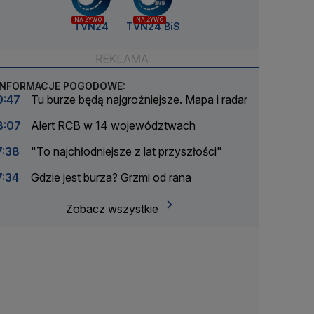
NA ŻYWO
NA ŻYWO
TVN24
TVN24 BiS
INFORMACJE POGODOWE:
9:47
Tu burze będą najgroźniejsze. Mapa i radar
8:07
Alert RCB w 14 województwach
7:38
"To najchłodniejsze z lat przyszłości"
7:34
Gdzie jest burza? Grzmi od rana
Zobacz wszystkie