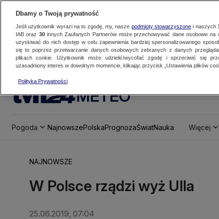
Dbamy o Twoją prywatność
Jeśli użytkownik wyrazi na to zgodę, my, nasze
podmioty stowarzyszone
i naszych
IAB oraz
30
innych Zaufanych Partnerów może przechowywać dane osobowe na ur
uzyskiwać do nich dostęp w celu zapewnienia bardziej spersonalizowanego sposo
się to poprzez przetwarzanie danych osobowych zebranych z danych przegląd
plikach cookie. Użytkownik może udzielić/wycofać zgodę i sprzeciwić się pr
uzasadniony interes w dowolnym momencie, klikając przycisk „Ustawienia plików cook
Polityka Prywatności
METEO
Pogoda
Najnowsze
Polska
Prognoza
Świat
Nauka
Więcej
NAJNOWSZE
W Polsce rządzi wyż Ulla
25.06.2019, 07:04