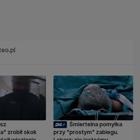
teo.pl
usz
Śmiertelna pomyłka
" zrobił skok
przy "prostym" zabiegu.
ścił więzienie
Lekarz: nie jesteśmy