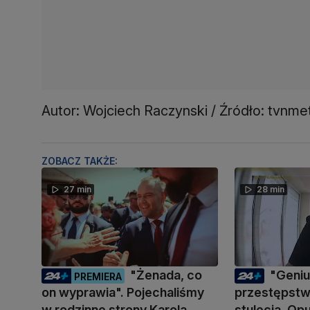
Autor: Wojciech Raczynski / Źródło: tvnme
ZOBACZ TAKŻE:
27 min
28 min
"Żenada, co
"Geni
PREMIERA
on wyprawia". Pojechaliśmy
przestępstwa
w rodzinne strony Karola
stulecia. Opu