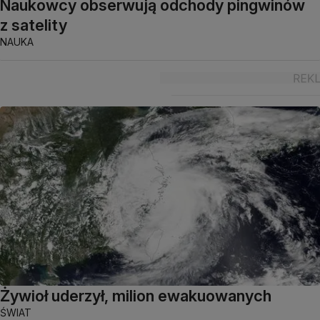
Naukowcy obserwują odchody pingwinów
z satelity
NAUKA
Żywioł uderzył, milion ewakuowanych
ŚWIAT