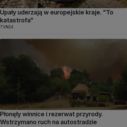
Upały uderzają w europejskie kraje. "To
katastrofa"
TVN24
Płonęły winnice i rezerwat przyrody.
Wstrzymano ruch na autostradzie