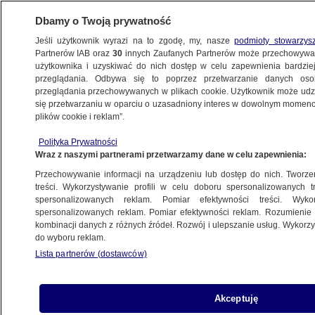
Dbamy o Twoją prywatność
Jeśli użytkownik wyrazi na to zgodę, my, nasze
podmioty stowarzys
Partnerów IAB oraz
30
innych Zaufanych Partnerów może przechowywa
METEO
użytkownika i uzyskiwać do nich dostęp w celu zapewnienia bardzi
przeglądania. Odbywa się to poprzez przetwarzanie danych os
przeglądania przechowywanych w plikach cookie. Użytkownik może udzie
NAJNOWSZE
się przetwarzaniu w oparciu o uzasadniony interes w dowolnym momencie
plików cookie i reklam”.
Słońce, chmury i deszcz nad wodą
Polityka Prywatności
Wraz z naszymi partnerami przetwarzamy dane w celu zapewnienia:
11.08.2012, 17:37
Przechowywanie informacji na urządzeniu lub dostęp do nich. Tworzeni
treści. Wykorzystywanie profili w celu doboru spersonalizowanych tr
Udostępnij
spersonalizowanych reklam. Pomiar efektywności treści. Wyko
spersonalizowanych reklam. Pomiar efektywności reklam. Rozumienie o
kombinacji danych z różnych źródeł. Rozwój i ulepszanie usług. Wykor
do wyboru reklam.
Lista partnerów (dostawców)
Akceptuję