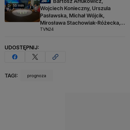
Bartosz Arłukowicz,
55 min
Wojciech Konieczny, Urszula
Pasławska, Michał Wójcik,
Mirosława Stachowiak-Różecka,
TVN24
Barbara Socha
UDOSTĘPNIJ:
TAGI:
prognoza