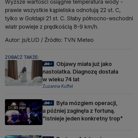
Wyższe wartości osiągnie temperatura wody -
prawie wszystkie kąpieliska odnotują 22 st. C,
tylko w Gołdapi 21 st. C. Słaby północno-wschodni
wiatr powieje z prędkością 8-9 km/h.
Autor: js/ŁUD / Źródło: TVN Meteo
ZOBACZ TAKŻE:
Objawy miała już jako
nastolatka. Diagnozę dostała
w wieku 74 lat
Zuzanna Kuffel
Była mózgiem operacji,
45 min
a później zaginęła z fortuną.
"Istnieje jeden konkretny trop"