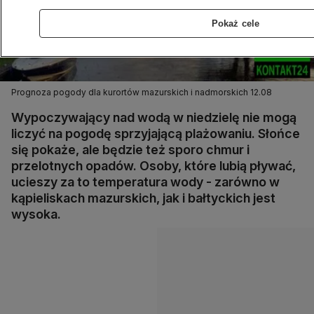
Pokaż cele
Prognoza pogody dla kurortów mazurskich i nadmorskich 12.08
Wypoczywający nad wodą w niedzielę nie mogą
liczyć na pogodę sprzyjającą plażowaniu. Słońce
się pokaże, ale będzie też sporo chmur i
przelotnych opadów. Osoby, które lubią pływać,
ucieszy za to temperatura wody - zarówno w
kąpieliskach mazurskich, jak i bałtyckich jest
wysoka.