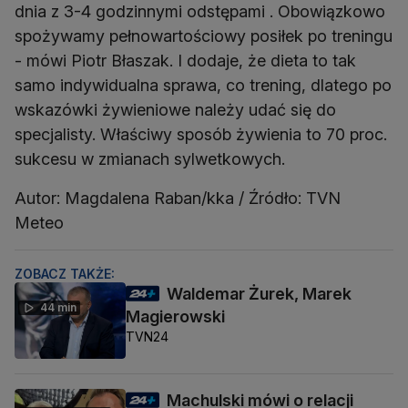
dnia z 3-4 godzinnymi odstępami . Obowiązkowo
spożywamy pełnowartościowy posiłek po treningu
- mówi Piotr Błaszak. I dodaje, że dieta to tak
samo indywidualna sprawa, co trening, dlatego po
wskazówki żywieniowe należy udać się do
specjalisty. Właściwy sposób żywienia to 70 proc.
sukcesu w zmianach sylwetkowych.
Autor: Magdalena Raban/kka / Źródło: TVN
Meteo
ZOBACZ TAKŻE:
Waldemar Żurek, Marek
44 min
Magierowski
TVN24
Machulski mówi o relacji