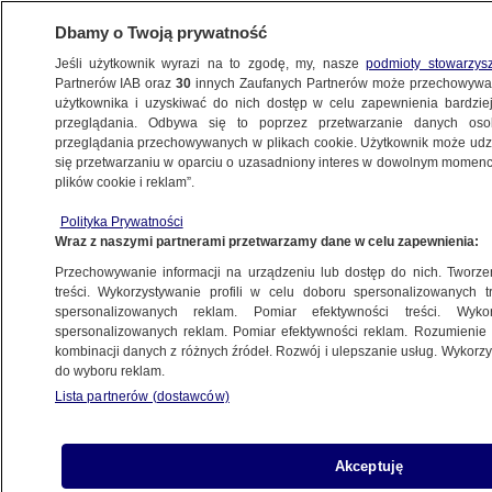
Dbamy o Twoją prywatność
Jeśli użytkownik wyrazi na to zgodę, my, nasze
podmioty stowarzys
Partnerów IAB oraz
30
innych Zaufanych Partnerów może przechowywa
METEO
użytkownika i uzyskiwać do nich dostęp w celu zapewnienia bardzi
przeglądania. Odbywa się to poprzez przetwarzanie danych os
przeglądania przechowywanych w plikach cookie. Użytkownik może udzie
NAJNOWSZE
się przetwarzaniu w oparciu o uzasadniony interes w dowolnym momencie
plików cookie i reklam”.
Jak zbudować męską sylwetkę? Trzy kroki
Polityka Prywatności
Wraz z naszymi partnerami przetwarzamy dane w celu zapewnienia:
7.05.2015, 09:42
Przechowywanie informacji na urządzeniu lub dostęp do nich. Tworzeni
treści. Wykorzystywanie profili w celu doboru spersonalizowanych tr
Udostępnij
spersonalizowanych reklam. Pomiar efektywności treści. Wyko
spersonalizowanych reklam. Pomiar efektywności reklam. Rozumienie o
kombinacji danych z różnych źródeł. Rozwój i ulepszanie usług. Wykor
do wyboru reklam.
Lista partnerów (dostawców)
Akceptuję