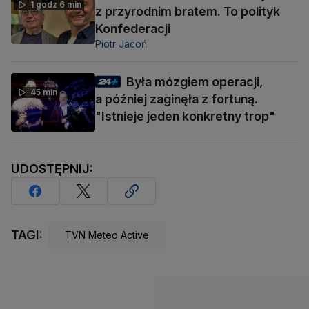
1 godz 6 min
z przyrodnim bratem. To polityk
Konfederacji
Piotr Jacoń
Była mózgiem operacji,
45 min
a później zaginęła z fortuną.
"Istnieje jeden konkretny trop"
UDOSTĘPNIJ:
TAGI:
TVN Meteo Active