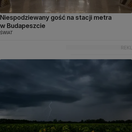
Niespodziewany gość na stacji metra
w Budapeszcie
ŚWIAT