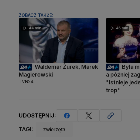
ZOBACZ TAKŻE:
44 min
45 min
Waldemar Żurek, Marek
Była m
Magierowski
a później zag
TVN24
"Istnieje je
trop"
UDOSTĘPNIJ:
TAGI:
zwierzęta