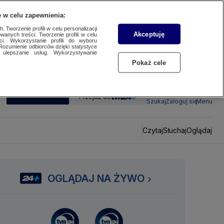
 w celu zapewnienia:
 Tworzenie profili w celu personalizacji
Akceptuję
wanych treści. Tworzenie profili w celu
ci. Wykorzystanie profili do wyboru
Rozumienie odbiorców dzięki statystyce
ulepszanie usług. Wykorzystywanie
Pokaż cele
SUBSKRYBUJ
Przejdź do
Szukaj
Zaloguj się
Menu
Czytaj
Słuchaj
Oglądaj
OGLĄDAJ NA ŻYWO