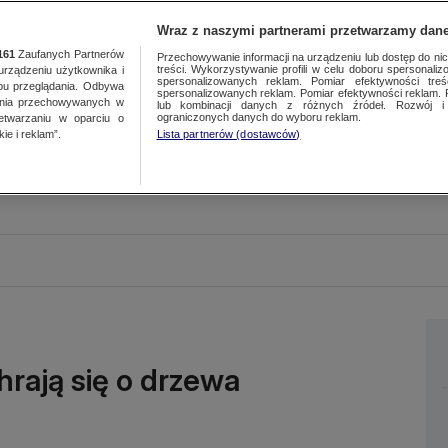
Wraz z naszymi partnerami przetwarzamy dane
161
Zaufanych Partnerów
Przechowywanie informacji na urządzeniu lub dostęp do nich.
treści. Wykorzystywanie profili w celu doboru spersonalizo
ządzeniu użytkownika i
spersonalizowanych reklam. Pomiar efektywności treś
bu przeglądania. Odbywa
spersonalizowanych reklam. Pomiar efektywności reklam. 
ania przechowywanych w
lub kombinacji danych z różnych źródeł. Rozwój i 
ograniczonych danych do wyboru reklam.
zetwarzaniu w oparciu o
ie i reklam”.
Lista partnerów (dostawców)
hrają się o drzewa