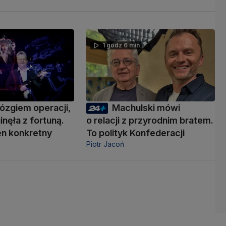
1 godz 6 min
ózgiem operacji,
Machulski mówi
inęła z fortuną.
o relacji z przyrodnim bratem.
den konkretny
To polityk Konfederacji
Piotr Jacoń