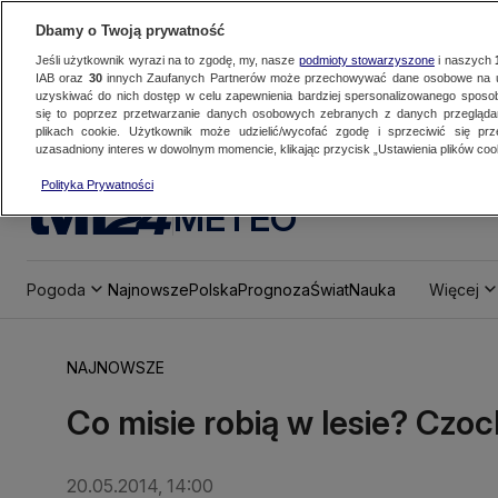
Dbamy o Twoją prywatność
Jeśli użytkownik wyrazi na to zgodę, my, nasze
podmioty stowarzyszone
i naszych
IAB oraz
30
innych Zaufanych Partnerów może przechowywać dane osobowe na ur
uzyskiwać do nich dostęp w celu zapewnienia bardziej spersonalizowanego sposo
się to poprzez przetwarzanie danych osobowych zebranych z danych przegląd
plikach cookie. Użytkownik może udzielić/wycofać zgodę i sprzeciwić się pr
uzasadniony interes w dowolnym momencie, klikając przycisk „Ustawienia plików cook
Polityka Prywatności
METEO
Pogoda
Najnowsze
Polska
Prognoza
Świat
Nauka
Więcej
NAJNOWSZE
Co misie robią w lesie? Czoc
20.05.2014, 14:00