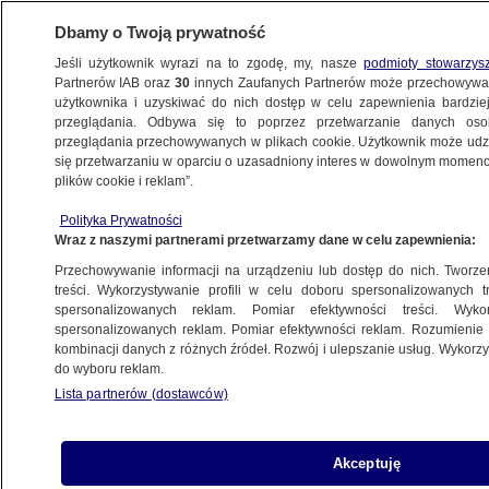
Dbamy o Twoją prywatność
Jeśli użytkownik wyrazi na to zgodę, my, nasze
podmioty stowarzys
Partnerów IAB oraz
30
innych Zaufanych Partnerów może przechowywa
METEO
użytkownika i uzyskiwać do nich dostęp w celu zapewnienia bardzi
przeglądania. Odbywa się to poprzez przetwarzanie danych os
przeglądania przechowywanych w plikach cookie. Użytkownik może udzie
NAJNOWSZE
się przetwarzaniu w oparciu o uzasadniony interes w dowolnym momencie
plików cookie i reklam”.
Bociany czarne lecą na Czarny Ląd
Polityka Prywatności
Wraz z naszymi partnerami przetwarzamy dane w celu zapewnienia:
14.09.2012, 11:30
Przechowywanie informacji na urządzeniu lub dostęp do nich. Tworzeni
treści. Wykorzystywanie profili w celu doboru spersonalizowanych tr
Udostępnij
spersonalizowanych reklam. Pomiar efektywności treści. Wyko
spersonalizowanych reklam. Pomiar efektywności reklam. Rozumienie o
kombinacji danych z różnych źródeł. Rozwój i ulepszanie usług. Wykor
do wyboru reklam.
Lista partnerów (dostawców)
Akceptuję