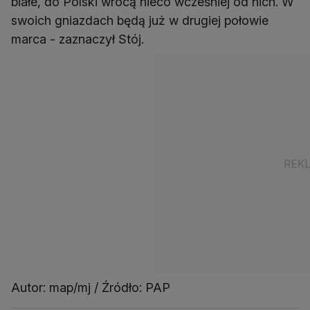
białe, do Polski wrócą nieco wcześniej od nich. W
swoich gniazdach będą już w drugiej połowie
marca - zaznaczył Stój.
Autor: map/mj / Źródło: PAP