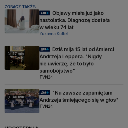
ZOBACZ TAKŻE:
Objawy miała już jako
nastolatka. Diagnozę dostała
w wieku 74 lat
Zuzanna Kuffel
Dziś mija 15 lat od śmierci
57 min
Andrzeja Leppera. "Nigdy
nie uwierzę, że to było
samobójstwo"
TVN24
"Na zawsze zapamiętam
48 min
Andrzeja śmiejącego się w głos"
TVN24