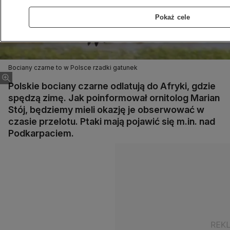
Pokaż cele
Bociany czarne to w Polsce rzadki gatunek
Polskie bociany czarne odlatują do Afryki, gdzie
spędzą zimę. Jak poinformował ornitolog Marian
Stój, będziemy mieli okazję je obserwować w
czasie przelotu. Ptaki mają pojawić się m.in. nad
Podkarpaciem.