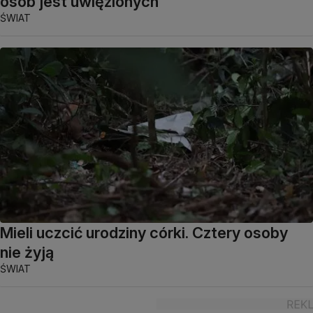
osób jest uwięzionych
ŚWIAT
Mieli uczcić urodziny córki. Cztery osoby
nie żyją
ŚWIAT