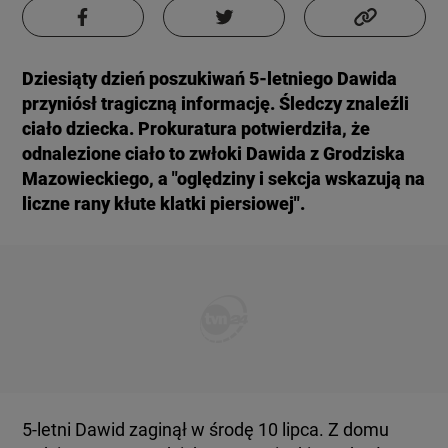
KUJAWSKO-POMORSKIE
TOTERAZ
Dziesiąty dzień poszukiwań 5-letniego Dawida
LUBLIN
OPINIE
przyniósł tragiczną informację. Śledczy znaleźli
ciało dziecka. Prokuratura potwierdziła, że
LUBUSKIE
ATAK ROSJI NA UKRAINĘ
odnalezione ciało to zwłoki Dawida z Grodziska
Mazowieckiego, a "oględziny i sekcja wskazują na
liczne rany kłute klatki piersiowej".
OLSZTYN
SZKŁO KONTAKTOWE
OPOLE
CIEKAWOSTKI
RZESZÓW
PROGRAMY
SZCZECIN
RAPORTY
5-letni Dawid zaginął w środę 10 lipca. Z domu