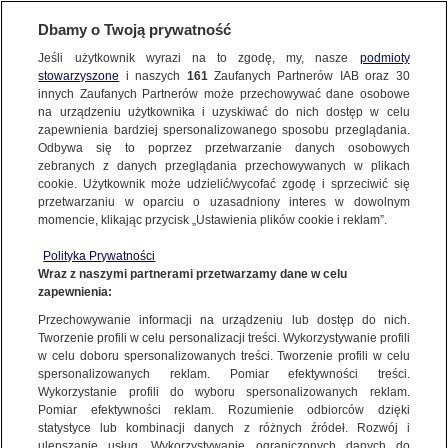
Dbamy o Twoją prywatność
Jeśli użytkownik wyrazi na to zgodę, my, nasze
podmioty
stowarzyszone
i naszych
161
Zaufanych Partnerów IAB oraz
30
NAJNOWSZE
innych Zaufanych Partnerów może przechowywać dane osobowe
na urządzeniu użytkownika i uzyskiwać do nich dostęp w celu
zapewnienia bardziej spersonalizowanego sposobu przeglądania.
Dzień dobry!
FAKTY
Odbywa się to poprzez przetwarzanie danych osobowych
Jedno konto do wszystkich usług
zebranych z danych przeglądania przechowywanych w plikach
cookie. Użytkownik może udzielić/wycofać zgodę i sprzeciwić się
przetwarzaniu w oparciu o uzasadniony interes w dowolnym
TVN24 GO
momencie, klikając przycisk „Ustawienia plików cookie i reklam”.
ZALOGUJ SIĘ
Polityka Prywatności
POLSKA
Wraz z naszymi partnerami przetwarzamy dane w celu
zapewnienia:
Zarejestruj się
Przechowywanie informacji na urządzeniu lub dostęp do nich.
ŚWIAT
Tworzenie profili w celu personalizacji treści. Wykorzystywanie profili
w celu doboru spersonalizowanych treści. Tworzenie profili w celu
spersonalizowanych reklam. Pomiar efektywności treści.
miasta:
Wykorzystanie profili do wyboru spersonalizowanych reklam.
WARSZAWA
Pomiar efektywności reklam. Rozumienie odbiorców dzięki
Zabójstwo 5-letniego Dawida
statystyce lub kombinacji danych z różnych źródeł. Rozwój i
ulepszanie usług. Wykorzystywanie ograniczonych danych do