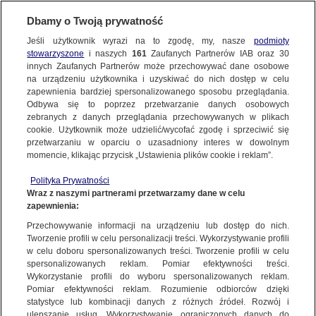
Dbamy o Twoją prywatność
Jeśli użytkownik wyrazi na to zgodę, my, nasze
podmioty
stowarzyszone
i naszych
161
Zaufanych Partnerów IAB oraz
30
NAJNOWSZE
innych Zaufanych Partnerów może przechowywać dane osobowe
na urządzeniu użytkownika i uzyskiwać do nich dostęp w celu
zapewnienia bardziej spersonalizowanego sposobu przeglądania.
Dzień dobry!
FAKTY
Odbywa się to poprzez przetwarzanie danych osobowych
Jedno konto do wszystkich usług
zebranych z danych przeglądania przechowywanych w plikach
cookie. Użytkownik może udzielić/wycofać zgodę i sprzeciwić się
przetwarzaniu w oparciu o uzasadniony interes w dowolnym
TVN24 GO
momencie, klikając przycisk „Ustawienia plików cookie i reklam”.
ZALOGUJ SIĘ
Polityka Prywatności
POLSKA
Wraz z naszymi partnerami przetwarzamy dane w celu
zapewnienia:
Zarejestruj się
Przechowywanie informacji na urządzeniu lub dostęp do nich.
Robert Makłowicz zbiera pieniądze dla WOŚP
ŚWIAT
Tworzenie profili w celu personalizacji treści. Wykorzystywanie profili
TVN24
w celu doboru spersonalizowanych treści. Tworzenie profili w celu
spersonalizowanych reklam. Pomiar efektywności treści.
miasta:
Wykorzystanie profili do wyboru spersonalizowanych reklam.
WARSZAWA
Pomiar efektywności reklam. Rozumienie odbiorców dzięki
TVN24
|
WOŚP 2025
statystyce lub kombinacji danych z różnych źródeł. Rozwój i
ulepszanie usług. Wykorzystywanie ograniczonych danych do