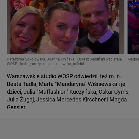
Katarzyna Sokołowska, Joanna Kryńska i Łukasz Jedliński wspierają
Magdal
WOŚP | Instagram/@kasiasokolowska_official
Warszawskie studio WOŚP odwiedzili też m.in.:
Beata Tadla, Marta "Mandaryna" Wiśniewska i jej
dzieci, Julia "Maffashion" Kuczyńska, Oskar Cyms,
Julia Żugaj, Jessica Mercedes Kirschner i Magda
Gessler.