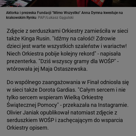
Aktorka i prezeska Fundacji "Mimo Wszystko" Anna Dymna kwestuje na
krakowskim Rynku
PAP/Łukasz Gągulski
Zdjęcie z serduszkami Orkiestry zamieściła w sieci
także Kinga Rusin. "Idźmy na całość! Zdrowie
dzieci️ jest warte wszystkich szaleństw i wariactw!
Niech Orkiestra️ pobije kolejny rekord" - napisała
prezenterka. "Dziś wszyscy gramy dla WOŚP" -
wtórowała jej Maja Ostaszewska.
Do wspólnego zaangażowania w Finał odniosła się
w sieci także Dorota Gardias. "Całym sercem i nie
tylko sercem wspieram Wielką Orkiestrę
Świątecznej Pomocy" - przekazała na Instagramie.
Olivier Janiak opublikował natomiast zdjęcie z
serduszkiem WOŚP i zachęcającym do wsparcia
Orkiestry opisem.