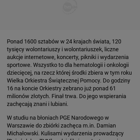
KUJAWSKO-POMORSKIE
TOTERAZ
LUBLIN
OPINIE
Ponad 1600 sztabów w 24 krajach świata, 120
LUBUSKIE
ATAK ROSJI NA UKRAINĘ
tysięcy wolontariuszy i wolontariuszek, liczne
aukcje internetowe, koncerty, pikniki i wydarzenia
OLSZTYN
sportowe. Wszystko to dla hematologii i onkologii
SZKŁO KONTAKTOWE
dziecięcej, na rzecz której środki zbiera w tym roku
Wielka Orkiestra Świątecznej Pomocy. Do godziny
OPOLE
CIEKAWOSTKI
16 na koncie Orkiestry zebrano już ponad 61
milionów złotych. Finał trwa. Do jego wspierania
RZESZÓW
zachęcają znani i lubiani.
PROGRAMY
W studiu na błoniach PGE Narodowego w
SZCZECIN
Warszawie do zbiórki zachęca m.in. Damian
RAPORTY
Michałowski. Kulisami wydarzenia prowadzący