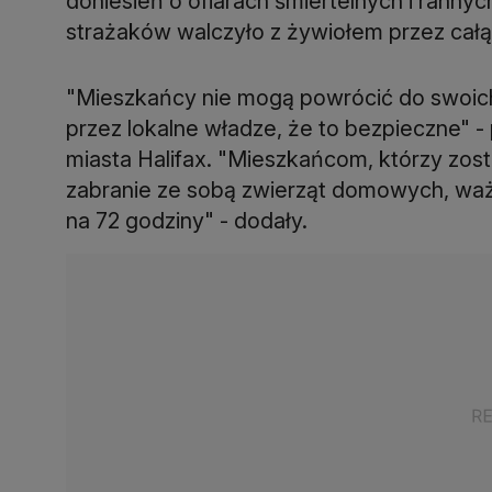
doniesień o ofiarach śmiertelnych i rannyc
strażaków walczyło z żywiołem przez całą n
"Mieszkańcy nie mogą powrócić do swoich
przez lokalne władze, że to bezpieczne"
miasta Halifax. "Mieszkańcom, którzy zosta
zabranie ze sobą zwierząt domowych, wa
na 72 godziny" - dodały.