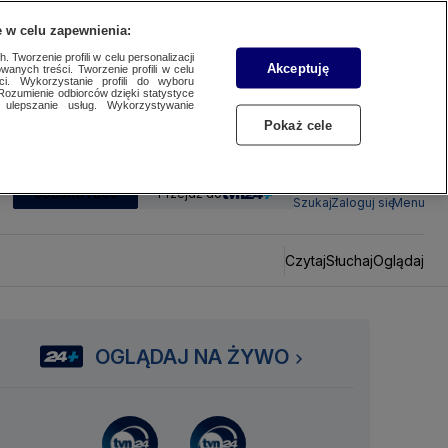
 w celu zapewnienia:
 Tworzenie profili w celu personalizacji
Akceptuję
wanych treści. Tworzenie profili w celu
ci. Wykorzystanie profili do wyboru
Rozumienie odbiorców dzięki statystyce
ulepszanie usług. Wykorzystywanie
Pokaż cele
SUBSKRYBUJ
Przejdź do
Szukaj
Zaloguj się
Menu
Czytaj
Słuchaj
Oglądaj
OGLĄDAJ NA ŻYWO