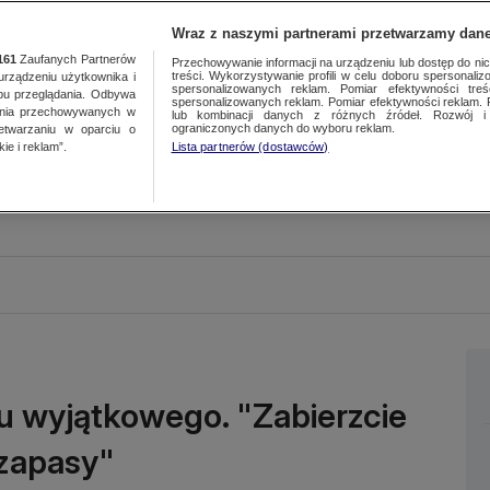
Wraz z naszymi partnerami przetwarzamy dane
161
Zaufanych Partnerów
Przechowywanie informacji na urządzeniu lub dostęp do nich.
treści. Wykorzystywanie profili w celu doboru spersonalizo
ządzeniu użytkownika i
spersonalizowanych reklam. Pomiar efektywności treś
bu przeglądania. Odbywa
spersonalizowanych reklam. Pomiar efektywności reklam. 
ania przechowywanych w
lub kombinacji danych z różnych źródeł. Rozwój i 
ograniczonych danych do wyboru reklam.
zetwarzaniu w oparciu o
ie i reklam”.
Lista partnerów (dostawców)
u wyjątkowego. "Zabierzcie
 zapasy"