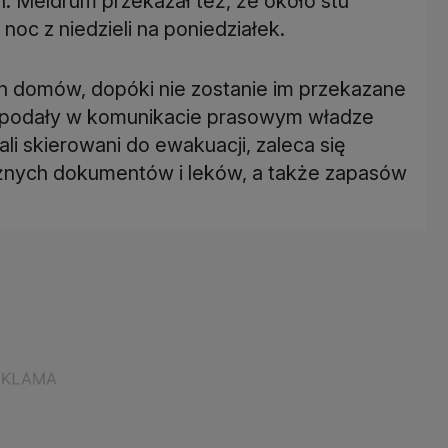
h. Meldrum przekazał też, że około stu
oc z niedzieli na poniedziałek.
 domów, dopóki nie zostanie im przekazane
 - podały w komunikacie prasowym władze
li skierowani do ewakuacji, zaleca się
żnych dokumentów i leków, a także zapasów