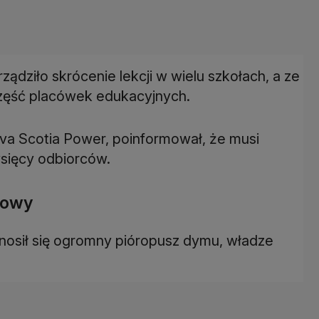
ządziło skrócenie lekcji w wielu szkołach, a ze
zęść placówek edukacyjnych.
ova Scotia Power, poinformował, że musi
sięcy odbiorców.
kowy
unosił się ogromny pióropusz dymu, władze