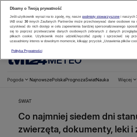
Dbamy o Twoją prywatność
Jeśli użytkownik wyrazi na to zgodę, my, nasze
podmioty stowarzyszone
i naszych
IAB oraz
30
innych Zaufanych Partnerów może przechowywać dane osobowe na ur
uzyskiwać do nich dostęp w celu zapewnienia bardziej spersonalizowanego sposo
się to poprzez przetwarzanie danych osobowych zebranych z danych przegląd
plikach cookie. Użytkownik może udzielić/wycofać zgodę i sprzeciwić się pr
uzasadniony interes w dowolnym momencie, klikając przycisk „Ustawienia plików cook
Polityka Prywatności
METEO
Pogoda
Najnowsze
Polska
Prognoza
Świat
Nauka
Więcej
ŚWIAT
Co najmniej siedem dni stan
zwierzęta, dokumenty, leki i