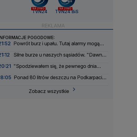
NA ŻYWO
NA ŻYWO
TVN24
TVN24 BiS
INFORMACJE POGODOWE:
21:52
Powrót burz i upału. Tutaj alarmy mogą
mieć drugi stopień
21:12
Silne burze u naszych sąsiadów. "Dawno
nie było tak intensywnego okresu"
20:21
"Spodziewałem się, że pewnego dnia
nadejdzie nasza kolej"
18:05
Ponad 80 litrów deszczu na Podkarpaciu.
Ulice Rzeszowa jak rzeki
Zobacz wszystkie