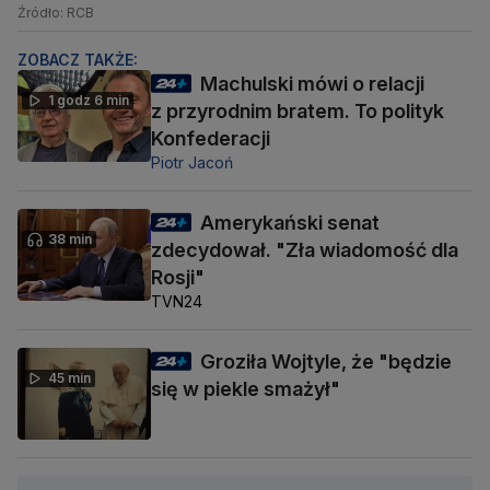
Źródło: RCB
ZOBACZ TAKŻE:
Machulski mówi o relacji
1 godz 6 min
z przyrodnim bratem. To polityk
Konfederacji
Piotr Jacoń
Amerykański senat
38 min
zdecydował. "Zła wiadomość dla
Rosji"
TVN24
Groziła Wojtyle, że "będzie
45 min
się w piekle smażył"