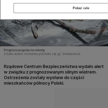
Pokaż cele
Prognoza pogody na sobotę
Źródło wideo: tvnmeteo.pl
Źródło zdj. gł.: Shutterstock
Rządowe Centrum Bezpieczeństwa wydało alert
w związku z prognozowanym silnym wiatrem.
Ostrzeżenia zostały wysłane do części
mieszkańców północy Polski.