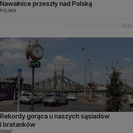
Nawałnice przeszły nad Polską
POLSKA
Rekordy gorąca u naszych sąsiadów
i bratanków
ŚWIAT