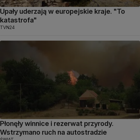
Upały uderzają w europejskie kraje. "To
katastrofa"
TVN24
Płonęły winnice i rezerwat przyrody.
Wstrzymano ruch na autostradzie
ŚWIAT