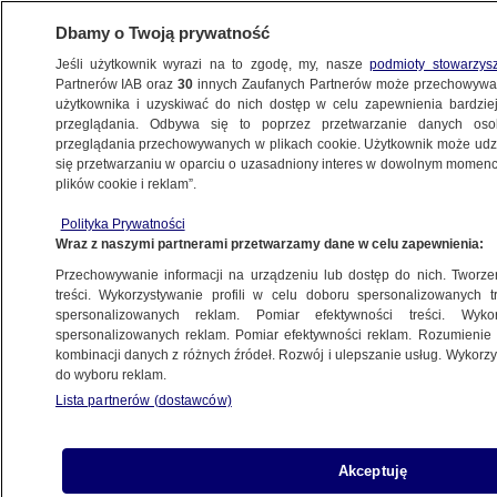
Dbamy o Twoją prywatność
Jeśli użytkownik wyrazi na to zgodę, my, nasze
podmioty stowarzys
Partnerów IAB oraz
30
innych Zaufanych Partnerów może przechowywa
METEO
użytkownika i uzyskiwać do nich dostęp w celu zapewnienia bardzi
przeglądania. Odbywa się to poprzez przetwarzanie danych os
przeglądania przechowywanych w plikach cookie. Użytkownik może udzie
POLSKA
się przetwarzaniu w oparciu o uzasadniony interes w dowolnym momencie
plików cookie i reklam”.
Jesteś stąd? "Unikaj otwartych
Polityka Prywatności
przestrzeni". Jest alert RCB
Wraz z naszymi partnerami przetwarzamy dane w celu zapewnienia:
Przechowywanie informacji na urządzeniu lub dostęp do nich. Tworzeni
Oprac.
Franciszek Wajdzik
treści. Wykorzystywanie profili w celu doboru spersonalizowanych tr
spersonalizowanych reklam. Pomiar efektywności treści. Wyko
7.07.2026, 11:23
spersonalizowanych reklam. Pomiar efektywności reklam. Rozumienie o
kombinacji danych z różnych źródeł. Rozwój i ulepszanie usług. Wykor
do wyboru reklam.
Posłuchaj artykułu
Czyta lektor AI
Lista partnerów (dostawców)
Akceptuję