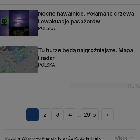
Nocne nawałnice. Połamane drzewa
i ewakuacje pasażerów
POLSKA
Tu burze będą najgroźniejsze. Mapa
i radar
POLSKA
1
2
3
4
2916
...
Więcej
Pogoda Warszawa
Pogoda Kraków
Pogoda Łódź