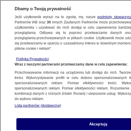
Dbamy o Twoją prywatność
Jeśli użytkownik wyrazi na to zgodę, my, nasze
podmioty stowarzys
Partnerów IAB oraz
30
innych Zaufanych Partnerów może przechowywa
METEO
użytkownika i uzyskiwać do nich dostęp w celu zapewnienia bardzi
przeglądania. Odbywa się to poprzez przetwarzanie danych os
przeglądania przechowywanych w plikach cookie. Użytkownik może udzie
się przetwarzaniu w oparciu o uzasadniony interes w dowolnym momencie
plików cookie i reklam”.
Polityka Prywatności
Wraz z naszymi partnerami przetwarzamy dane w celu zapewnienia:
Przechowywanie informacji na urządzeniu lub dostęp do nich. Tworzeni
treści. Wykorzystywanie profili w celu doboru spersonalizowanych tr
spersonalizowanych reklam. Pomiar efektywności treści. Wyko
spersonalizowanych reklam. Pomiar efektywności reklam. Rozumienie o
kombinacji danych z różnych źródeł. Rozwój i ulepszanie usług. Wykor
do wyboru reklam.
Odczuwalna
Ciśnienie
Zachmurzenie
Lista partnerów (dostawców)
Akceptuję