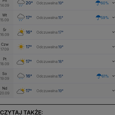
Pn
20°
Odczuwalna:
19°
60%
14.09
Wt
17°
Odczuwalna:
15°
59%
15.09
Śr
16°
Odczuwalna:
17°
16.09
Czw
17°
Odczuwalna:
19°
17.09
Pt
17°
Odczuwalna:
18°
18.09
So
16°
Odczuwalna:
15°
61%
19.09
Nd
17°
Odczuwalna:
19°
20.09
CZYTAJ TAKŻE: