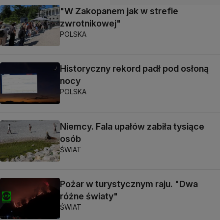
"W Zakopanem jak w strefie
zwrotnikowej"
POLSKA
Historyczny rekord padł pod osłoną
nocy
POLSKA
Niemcy. Fala upałów zabiła tysiące
osób
ŚWIAT
Pożar w turystycznym raju. "Dwa
różne światy"
ŚWIAT