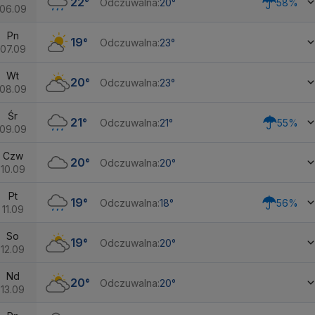
22°
Odczuwalna:
20°
58%
06.09
Pn
19°
Odczuwalna:
23°
07.09
Wt
20°
Odczuwalna:
23°
08.09
Śr
21°
Odczuwalna:
21°
55%
09.09
Czw
20°
Odczuwalna:
20°
10.09
Pt
19°
Odczuwalna:
18°
56%
11.09
So
19°
Odczuwalna:
20°
12.09
Nd
20°
Odczuwalna:
20°
13.09