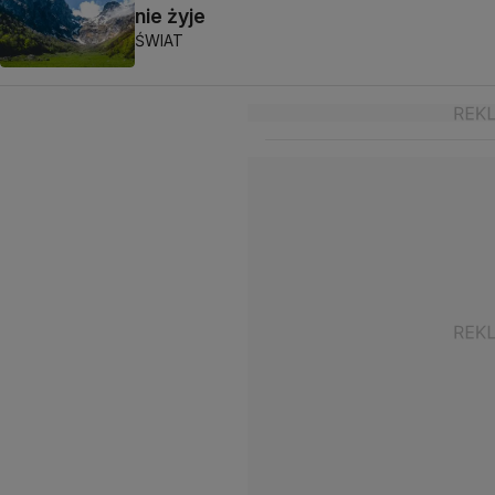
nie żyje
ŚWIAT