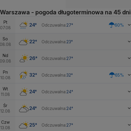
Warszawa - pogoda długoterminowa na 45 dni
Pt
24°
Odczuwalna:
27°
60%
07.08
So
22°
Odczuwalna:
23°
08.08
Nd
26°
Odczuwalna:
27°
09.08
Pn
32°
Odczuwalna:
32°
65%
10.08
Wt
24°
Odczuwalna:
24°
11.08
Śr
24°
Odczuwalna:
24°
12.08
Czw
25°
Odczuwalna:
27°
13.08