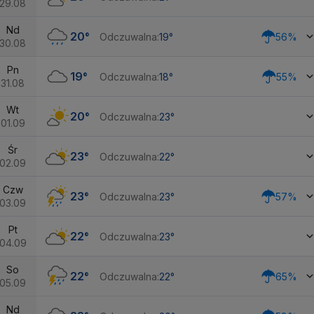
29.08
Nd
20°
Odczuwalna:
19°
56%
30.08
Pn
19°
Odczuwalna:
18°
55%
31.08
Wt
20°
Odczuwalna:
23°
01.09
Śr
23°
Odczuwalna:
22°
02.09
Czw
23°
Odczuwalna:
23°
57%
03.09
Pt
22°
Odczuwalna:
23°
04.09
So
22°
Odczuwalna:
22°
65%
05.09
Nd