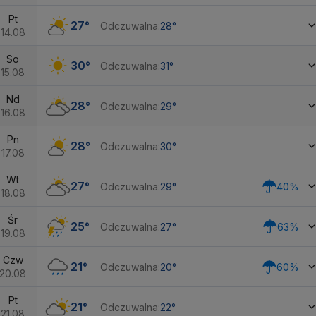
Pt
27°
Odczuwalna:
28°
14.08
So
30°
Odczuwalna:
31°
15.08
Nd
28°
Odczuwalna:
29°
16.08
Pn
28°
Odczuwalna:
30°
17.08
Wt
27°
Odczuwalna:
29°
40%
18.08
Śr
25°
Odczuwalna:
27°
63%
19.08
Czw
21°
Odczuwalna:
20°
60%
20.08
Pt
21°
Odczuwalna:
22°
21.08