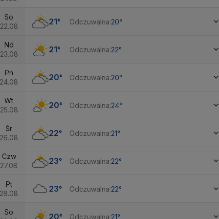
So
21°
Odczuwalna:
20°
22.08
Nd
21°
Odczuwalna:
22°
23.08
Pn
20°
Odczuwalna:
20°
24.08
Wt
20°
Odczuwalna:
24°
25.08
Śr
22°
Odczuwalna:
21°
26.08
Czw
23°
Odczuwalna:
22°
27.08
Pt
23°
Odczuwalna:
22°
28.08
So
20°
Odczuwalna:
21°