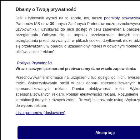
Dbamy o Twoją prywatność
Jeśli użytkownik wyrazi na to zgodę, my, nasze
podmioty stowarzys
Partnerów IAB oraz
30
innych Zaufanych Partnerów może przechowywa
METEO
użytkownika i uzyskiwać do nich dostęp w celu zapewnienia bardzi
przeglądania. Odbywa się to poprzez przetwarzanie danych os
przeglądania przechowywanych w plikach cookie. Użytkownik może udzie
NAUKA
się przetwarzaniu w oparciu o uzasadniony interes w dowolnym momencie
plików cookie i reklam”.
Nagroda Nobla 2022 z chemii. Za co ją
Polityka Prywatności
przyznano
Wraz z naszymi partnerami przetwarzamy dane w celu zapewnienia:
Przechowywanie informacji na urządzeniu lub dostęp do nich. Tworzeni
5.10.2022, 16:10
treści. Wykorzystywanie profili w celu doboru spersonalizowanych tr
spersonalizowanych reklam. Pomiar efektywności treści. Wyko
spersonalizowanych reklam. Pomiar efektywności reklam. Rozumienie o
Udostępnij
kombinacji danych z różnych źródeł. Rozwój i ulepszanie usług. Wykor
do wyboru reklam.
W środę poznaliśmy zdobywców Nagrody Nobla
Lista partnerów (dostawców)
2022 w dziedzinie chemii. Królewska Szwedzka
Akademia Nauk doceniła w tym roku badania nad
chemią "klik" i chemią bioortogonalną. Na temat
Akceptuję
praktycznych zastosowań nagrodzonych