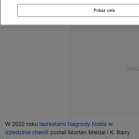
dyscyplin rozmawiamy z doktor Marią Górną z
Pokaż cele
Uniwersytetu Warszawskiego.
W 2022 roku
laureatami Nagrody Nobla w
dziedzinie chemii
zostali Morten Meldal i K. Barry