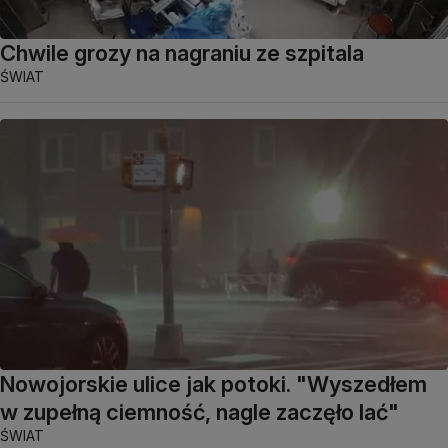
Chwile grozy na nagraniu ze szpitala
ŚWIAT
Nowojorskie ulice jak potoki. "Wyszedłem
w zupełną ciemność, nagle zaczęło lać"
ŚWIAT