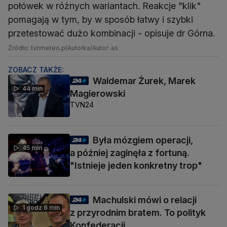
połówek w różnych wariantach. Reakcje "klik"
pomagają w tym, by w sposób łatwy i szybki
przetestować dużo kombinacji - opisuje dr Górna.
Źródło: tvnmeteo.pl
Autorka/Autor: as
ZOBACZ TAKŻE:
Waldemar Żurek, Marek
44 min
Magierowski
TVN24
Była mózgiem operacji,
45 min
a później zaginęła z fortuną.
"Istnieje jeden konkretny trop"
Machulski mówi o relacji
1 godz 6 min
z przyrodnim bratem. To polityk
Konfederacji