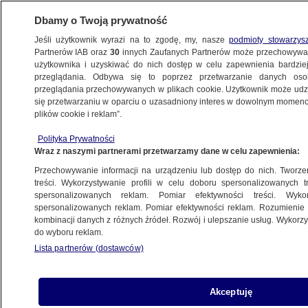
Dbamy o Twoją prywatność
Jeśli użytkownik wyrazi na to zgodę, my, nasze
podmioty stowarzys
Partnerów IAB oraz
30
innych Zaufanych Partnerów może przechowywa
METEO
użytkownika i uzyskiwać do nich dostęp w celu zapewnienia bardzi
przeglądania. Odbywa się to poprzez przetwarzanie danych os
przeglądania przechowywanych w plikach cookie. Użytkownik może udzie
NAJNOWSZE
się przetwarzaniu w oparciu o uzasadniony interes w dowolnym momencie
plików cookie i reklam”.
Zakazali podlewania, więc pomalował
Polityka Prywatności
trawnik farbą
Wraz z naszymi partnerami przetwarzamy dane w celu zapewnienia:
Przechowywanie informacji na urządzeniu lub dostęp do nich. Tworzeni
17.07.2012, 09:41
treści. Wykorzystywanie profili w celu doboru spersonalizowanych tr
spersonalizowanych reklam. Pomiar efektywności treści. Wyko
spersonalizowanych reklam. Pomiar efektywności reklam. Rozumienie o
Udostępnij
kombinacji danych z różnych źródeł. Rozwój i ulepszanie usług. Wykor
do wyboru reklam.
Pomalował trawnik na zielono, bo chciał
Lista partnerów (dostawców)
przywrócić życie swojemu wyschniętemu
ogródkowi. Na taki krok zdecydował się
mieszkaniec Indianapolis w amerykańskim stanie
Akceptuję
Indiana, któremu nękająca USA susza dała się