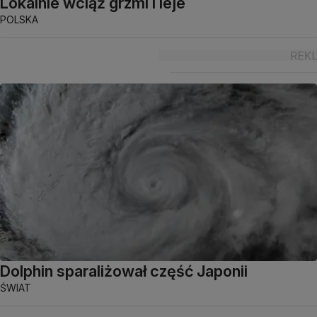
Lokalnie wciąż grzmi i leje
POLSKA
Dolphin sparaliżował część Japonii
ŚWIAT