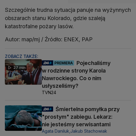
Szczególnie trudna sytuacja panuje na wyżynnych
obszarach stanu Kolorado, gdzie szaleją
katastrofalne pożary lasów.
Autor: map/mj / Źródło: ENEX, PAP
ZOBACZ TAKŻE:
Pojechaliśmy
PREMIERA
27 min
w rodzinne strony Karola
Nawrockiego. Co o nim
usłyszeliśmy?
TVN24
Śmiertelna pomyłka przy
"prostym" zabiegu. Lekarz:
nie jesteśmy serwisantami
Agata Daniluk,
Jakub Stachowiak