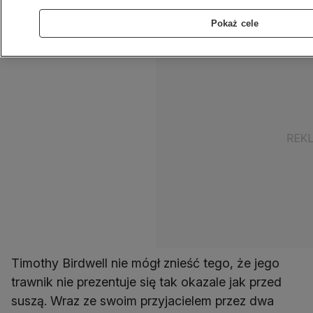
silnie we znaki.
Pokaż cele
Timothy Birdwell nie mógł znieść tego, że jego
trawnik nie prezentuje się tak okazale jak przed
suszą. Wraz ze swoim przyjacielem przez dwa