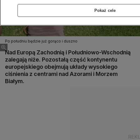
Pokaż cele
Po południu będzie już gorąco i duszno
Nad Europą Zachodnią i Południowo-Wschodnią
zalegają niże. Pozostałą część kontynentu
europejskiego obejmują układy wysokiego
ciśnienia z centrami nad Azorami i Morzem
Białym.