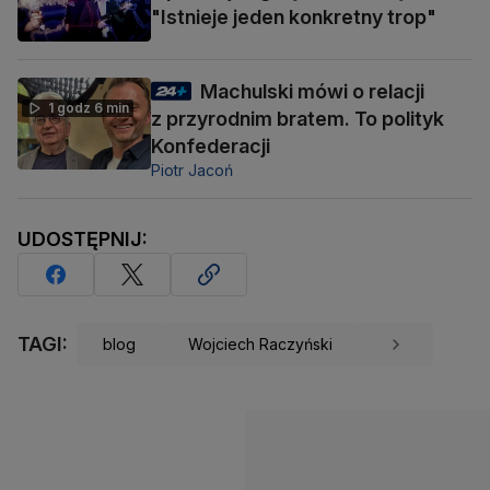
"Istnieje jeden konkretny trop"
Machulski mówi o relacji
1 godz 6 min
z przyrodnim bratem. To polityk
Konfederacji
Piotr Jacoń
UDOSTĘPNIJ:
TAGI:
blog
Wojciech Raczyński