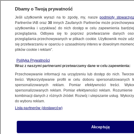
Dbamy o Twoją prywatność
Jeśli użytkownik wyrazi na to zgodę, my, nasze
podmioty stowarzys
Partnerów IAB oraz
30
innych Zaufanych Partnerów może przechowywa
METEO
użytkownika i uzyskiwać do nich dostęp w celu zapewnienia bardzi
przeglądania. Odbywa się to poprzez przetwarzanie danych os
przeglądania przechowywanych w plikach cookie. Użytkownik może udzie
NAJNOWSZE
się przetwarzaniu w oparciu o uzasadniony interes w dowolnym momencie
plików cookie i reklam”.
Z każdą godziną coraz bardziej parno
Polityka Prywatności
Wraz z naszymi partnerami przetwarzamy dane w celu zapewnienia:
29.06.2011, 06:58
Przechowywanie informacji na urządzeniu lub dostęp do nich. Tworzeni
treści. Wykorzystywanie profili w celu doboru spersonalizowanych tr
Udostępnij
spersonalizowanych reklam. Pomiar efektywności treści. Wyko
spersonalizowanych reklam. Pomiar efektywności reklam. Rozumienie o
kombinacji danych z różnych źródeł. Rozwój i ulepszanie usług. Wykor
do wyboru reklam.
Lista partnerów (dostawców)
Akceptuję