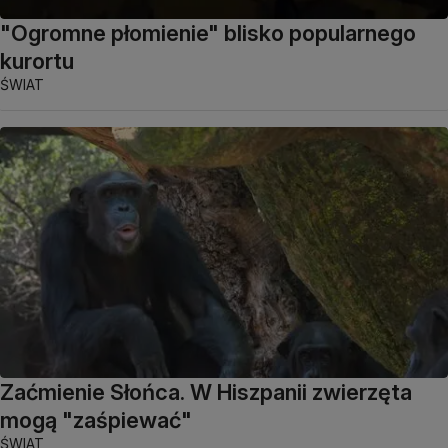
"Ogromne płomienie" blisko popularnego
kurortu
ŚWIAT
Zaćmienie Słońca. W Hiszpanii zwierzęta
mogą "zaśpiewać"
ŚWIAT