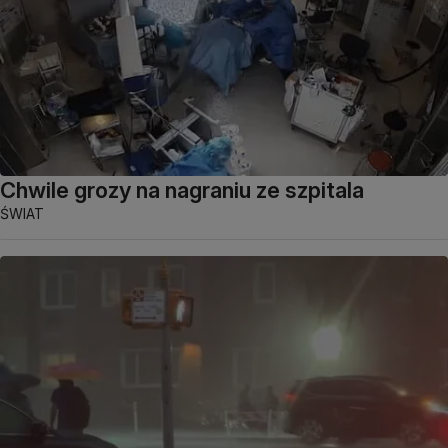
Chwile grozy na nagraniu ze szpitala
ŚWIAT