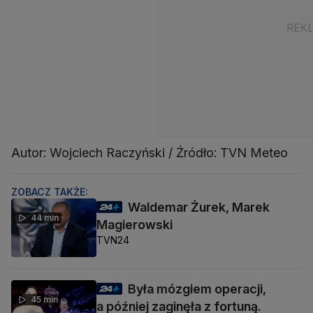
Autor: Wojciech Raczyński / Źródło: TVN Meteo
ZOBACZ TAKŻE:
Waldemar Żurek, Marek
44 min
Magierowski
TVN24
Była mózgiem operacji,
45 min
a później zaginęła z fortuną.