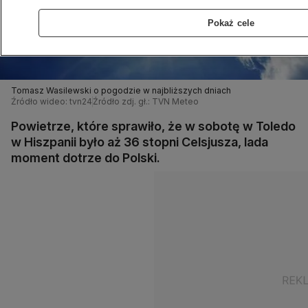
Pokaż cele
Tomasz Wasilewski o pogodzie w najbliższych dniach
Źródło wideo: tvn24
Źródło zdj. gł.: TVN Meteo
Powietrze, które sprawiło, że w sobotę w Toledo
w Hiszpanii było aż 36 stopni Celsjusza, lada
moment dotrze do Polski.