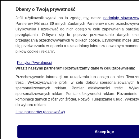
Dbamy o Twoją prywatność
Jeśli użytkownik wyrazi na to zgodę, my, nasze
podmioty stowarzys
Partnerów IAB oraz
30
innych Zaufanych Partnerów może przechowywa
METEO
użytkownika i uzyskiwać do nich dostęp w celu zapewnienia bardzi
przeglądania. Odbywa się to poprzez przetwarzanie danych os
przeglądania przechowywanych w plikach cookie. Użytkownik może udzie
NAJNOWSZE
się przetwarzaniu w oparciu o uzasadniony interes w dowolnym momencie
plików cookie i reklam”.
Upał wedrze się do Polski
Polityka Prywatności
Wraz z naszymi partnerami przetwarzamy dane w celu zapewnienia:
27.05.2017, 08:23
Przechowywanie informacji na urządzeniu lub dostęp do nich. Tworzeni
treści. Wykorzystywanie profili w celu doboru spersonalizowanych tr
Udostępnij
spersonalizowanych reklam. Pomiar efektywności treści. Wyko
spersonalizowanych reklam. Pomiar efektywności reklam. Rozumienie o
kombinacji danych z różnych źródeł. Rozwój i ulepszanie usług. Wykor
do wyboru reklam.
Lista partnerów (dostawców)
Akceptuję