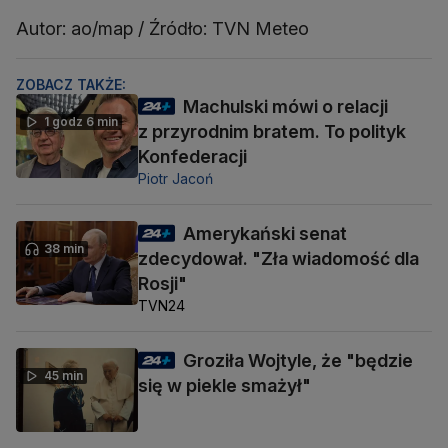
Autor: ao/map / Źródło: TVN Meteo
ZOBACZ TAKŻE:
Machulski mówi o relacji
1 godz 6 min
z przyrodnim bratem. To polityk
Konfederacji
Piotr Jacoń
Amerykański senat
38 min
zdecydował. "Zła wiadomość dla
Rosji"
TVN24
Groziła Wojtyle, że "będzie
45 min
się w piekle smażył"