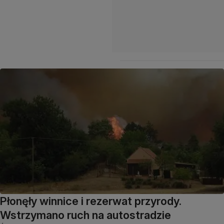
Płonęły winnice i rezerwat przyrody.
Wstrzymano ruch na autostradzie