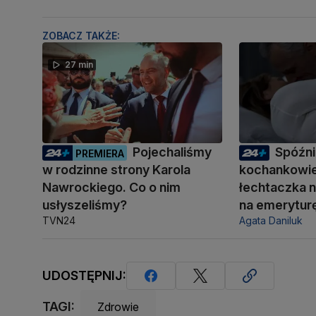
ZOBACZ TAKŻE:
27 min
Pojechaliśmy
Spóźni
PREMIERA
w rodzinne strony Karola
kochankowie
Nawrockiego. Co o nim
łechtaczka n
usłyszeliśmy?
na emerytur
TVN24
Agata Daniluk
UDOSTĘPNIJ:
TAGI:
Zdrowie