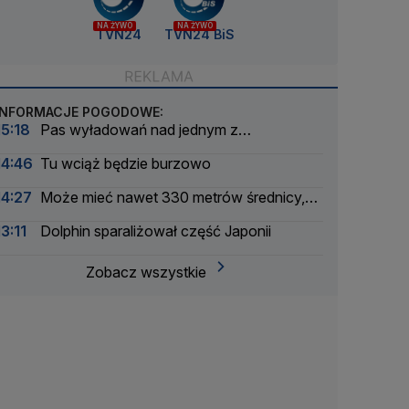
NA ŻYWO
NA ŻYWO
TVN24
TVN24 BiS
INFORMACJE POGODOWE:
15:18
Pas wyładowań nad jednym z
województw
14:46
Tu wciąż będzie burzowo
14:27
Może mieć nawet 330 metrów średnicy,
niedługo przeleci obok Ziemi
13:11
Dolphin sparaliżował część Japonii
Zobacz wszystkie