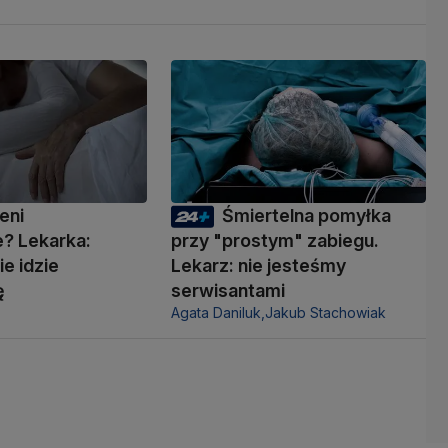
eni
Śmiertelna pomyłka
? Lekarka:
przy "prostym" zabiegu.
ie idzie
Lekarz: nie jesteśmy
ę
serwisantami
Agata Daniluk,
Jakub Stachowiak