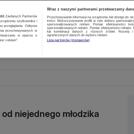
Wraz z naszymi partnerami przetwarzamy dane
161
Zaufanych Partnerów
Przechowywanie informacji na urządzeniu lub dostęp do nich.
treści. Wykorzystywanie profili w celu doboru spersonalizo
ządzeniu użytkownika i
spersonalizowanych reklam. Pomiar efektywności treś
bu przeglądania. Odbywa
spersonalizowanych reklam. Pomiar efektywności reklam. 
ania przechowywanych w
lub kombinacji danych z różnych źródeł. Rozwój i 
ograniczonych danych do wyboru reklam.
zetwarzaniu w oparciu o
ie i reklam”.
Lista partnerów (dostawców)
j od niejednego młodzika