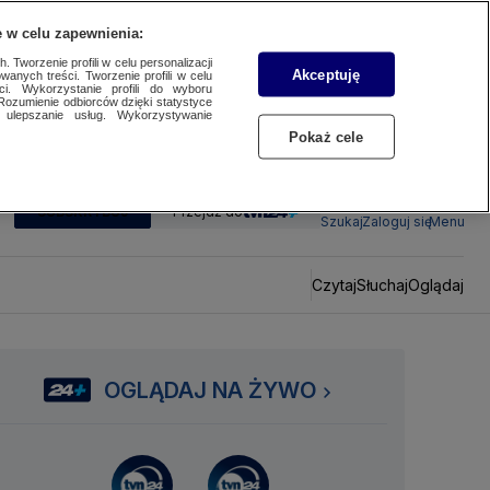
 w celu zapewnienia:
 Tworzenie profili w celu personalizacji
Akceptuję
wanych treści. Tworzenie profili w celu
ci. Wykorzystanie profili do wyboru
Rozumienie odbiorców dzięki statystyce
ulepszanie usług. Wykorzystywanie
Pokaż cele
SUBSKRYBUJ
Przejdź do
Szukaj
Zaloguj się
Menu
Czytaj
Słuchaj
Oglądaj
OGLĄDAJ NA ŻYWO