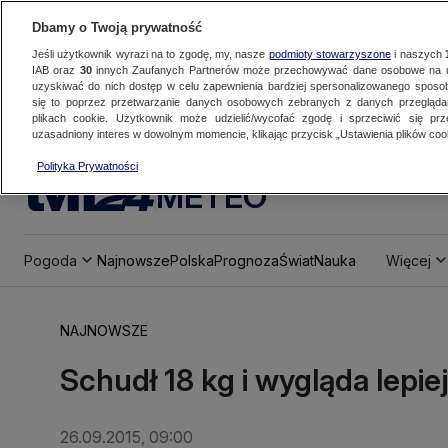
Dbamy o Twoją prywatność
Jeśli użytkownik wyrazi na to zgodę, my, nasze
podmioty stowarzyszone
i naszych
IAB oraz
30
innych Zaufanych Partnerów może przechowywać dane osobowe na ur
uzyskiwać do nich dostęp w celu zapewnienia bardziej spersonalizowanego sposo
się to poprzez przetwarzanie danych osobowych zebranych z danych przegląd
plikach cookie. Użytkownik może udzielić/wycofać zgodę i sprzeciwić się pr
uzasadniony interes w dowolnym momencie, klikając przycisk „Ustawienia plików cook
Polityka Prywatności
METEO
Pogoda
Najnowsze
Polska
Prognoza
Świat
Nauka
Więcej
NAJNOWSZE
Schudł 18 kg i wygląda lepie
26.09.2015, 09:00